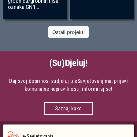
grobnica/grobnih niša
oznaka GN1...
Ostali projekti
(Su)Djeluj!
Daj svoj doprinos: sudjeluj u eSavjetovanjima, prijavi
komunalne nepravilnosti, informiraj se!
Saznaj kako
e-Savjetovanja