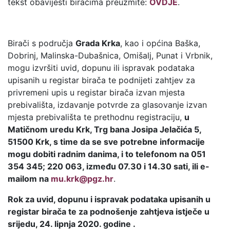
tekst obavijesti biračima preuzmite:
OVDJE
.
Birači s područja
Grada Krka
, kao i općina Baška,
Dobrinj, Malinska-Dubašnica, Omišalj, Punat i Vrbnik,
mogu izvršiti uvid, dopunu ili ispravak podataka
upisanih u registar birača te podnijeti zahtjev za
privremeni upis u registar birača izvan mjesta
prebivališta, izdavanje potvrde za glasovanje izvan
mjesta prebivališta te prethodnu registraciju,
u
Matičnom uredu Krk, Trg bana Josipa Jelačića 5,
51500 Krk, s time da se sve potrebne informacije
mogu dobiti radnim danima, i to telefonom na 051
354 345; 220 063, između 07.30 i 14.30 sati, ili e-
mailom na
mu.krk@pgz.hr
.
Rok za uvid, dopunu i ispravak podataka upisanih u
registar birača te za podnošenje zahtjeva istječe u
srijedu, 24. lipnja 2020. godine .