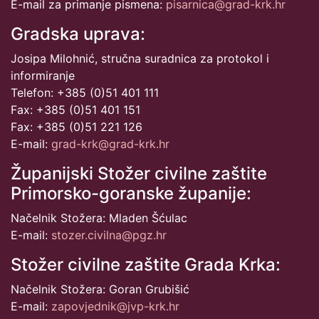
E-mail za primanje pismena:
pisarnica@grad-krk.hr
Gradska uprava:
Josipa Milohnić, stručna suradnica za protokol i
informiranje
Telefon: +385 (0)51 401 111
Fax: +385 (0)51 401 151
Fax: +385 (0)51 221 126
E-mail:
grad-krk@grad-krk.hr
Županijski Stožer civilne zaštite
Primorsko-goranske županije:
Načelnik Stožera: Mladen Šćulac
E-mail:
stozer.civilna@pgz.hr
Stožer civilne zaštite Grada Krka:
Načelnik Stožera: Goran Grubišić
E-mail:
zapovjednik@jvp-krk.hr