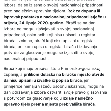
izbora, da se izjasne o svojoj nacionalnoj pripadnosti
pred nadležnim upravnim tijelom.
Rok za dopunu ili
ispravak podataka o nacionalnoj pripadnosti istječe u
srijedu, 24. lipnja 2020. godine.
Birači se na dan
izbora ne mogu izjašnjavati o svojoj nacionalnoj
pripadnosti, osim onih koji nisu upisani u registar
birača. Iznimno, birači koji nisu upisani u registar
birača, prilikom upisa u registar birača i izdavanja
potvrde za glasovanje mogu se izjasniti o svojoj
nacionalnoj pripadnosti.
Birači koji imaju prebivalište u Primorsko-goranskoj
županiji, a
prilikom dolaska na biračko mjesto utvrde
da nisu upisani u izvatke iz popisa birača
, jer
primjerice nemaju važeću osobnu iskaznicu, mogu na
dan održavanja izbora ostvariti svoje pravo glasovanja
s potvrdom za glasovanje koju
izdaje nadležno
upravno tijelo prema mjestu prebivališta birača
.