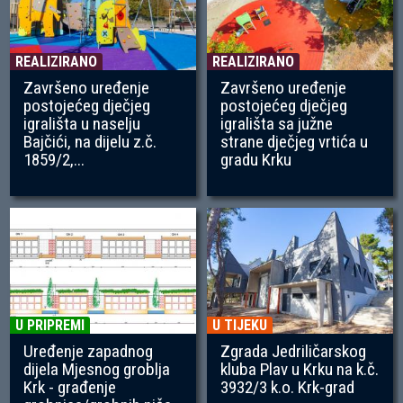
REALIZIRANO
REALIZIRANO
Završeno uređenje
Završeno uređenje
postojećeg dječjeg
postojećeg dječjeg
igrališta u naselju
igrališta sa južne
Bajčići, na dijelu z.č.
strane dječjeg vrtića u
1859/2,...
gradu Krku
U PRIPREMI
U TIJEKU
Uređenje zapadnog
Zgrada Jedriličarskog
dijela Mjesnog groblja
kluba Plav u Krku na k.č.
Krk - građenje
3932/3 k.o. Krk-grad