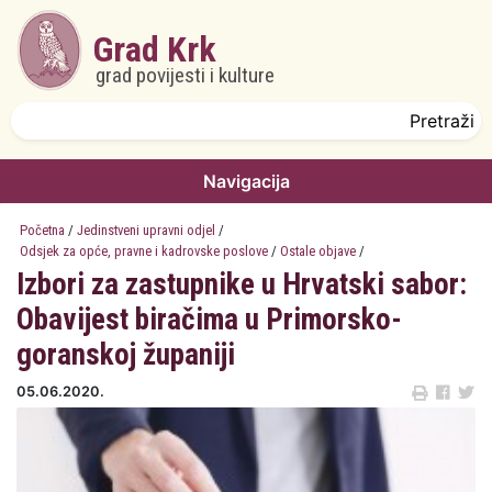
Skoči na glavni sadržaj
Grad Krk
grad povijesti i kulture
Obrazac pretrage
Pretraži
Navigacija
Početna
/
Jedinstveni upravni odjel
/
Odsjek za opće, pravne i kadrovske poslove
/
Ostale objave
/
Izbori za zastupnike u Hrvatski sabor:
Obavijest biračima u Primorsko-
goranskoj županiji
05.06.2020.