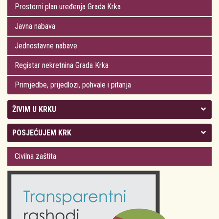
Prostorni plan uređenja Grada Krka
Javna nabava
Jednostavne nabave
Registar nekretnina Grada Krka
Primjedbe, prijedlozi, pohvale i pitanja
ŽIVIM U KRKU
Kolegij gradonačelnika
POSJEĆUJEM KRK
Gradsko vijeće
Plan Grada Krka
Civilna zaštita
Odluke Grada Krka (Službene novine PGŽ)
Krk 360° VR panorama
Kalendar događanja
Krk uživo
Kultura
Fotogalerije