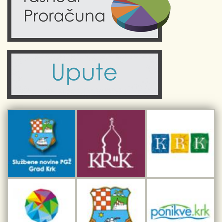
Obrazovanje
Kalendar događanja
Zdravlje
Turistička zajednica Grada Krka
Komunalne usluge
Turistička zajednica otoka Krka
Civilni sektor (arhiva udruga)
Priča o Krku
Sport i rekreacija
Kulturno nasljeđe otoka Krka
Kulturno-turistička ruta Putovima Frankopana
Dar iz Krka
Interpretacijski centar pomorske baštine