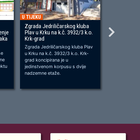
U TIJEKU
U TIJEKU
Zgrada Jedriličarskog kluba
Gradnja ner
enje
Plav u Krku na k.č. 3932/3 k.o.
OU, na predj
naka
Krk-grad
Prometnica će
Zgrada Jedriličarskog kluba Plav
prometnica u 
se
u Krku na k.č. 3932/3 k.o. Krk-
od k.č. 2209/
bne
grad koncipirana je u
odvijanju dv
ektu
jedinstvenom korpusu s dvije
dok su na kra
nadzemne etaže.