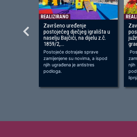
REALIZIRANO
REAL
Završeno uređenje
Zav
postojećeg dječjeg igrališta u
pos
naselju Bajčići, na dijelu z.č.
juž
1859/2,...
gra
Postojeće dotrajale sprave
Post
zamijenjene su novima, a ispod
zami
njih ugrađena je antistres
njih
podloga.
podl
lipn