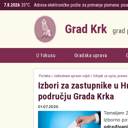
Skoči na glavni sadržaj
7.8.2026
35°C
Adresa elektroničke pošte za primanje pismena:
pis
Grad Krk
grad 
U fokusu
Gradska uprava
Početna
/
Jedinstveni upravni odjel
/
Odsjek za opće, pravne
Izbori za zastupnike u H
području Grada Krka
01.07.2020.
Temeljem Z
Izborno pov
određivanj