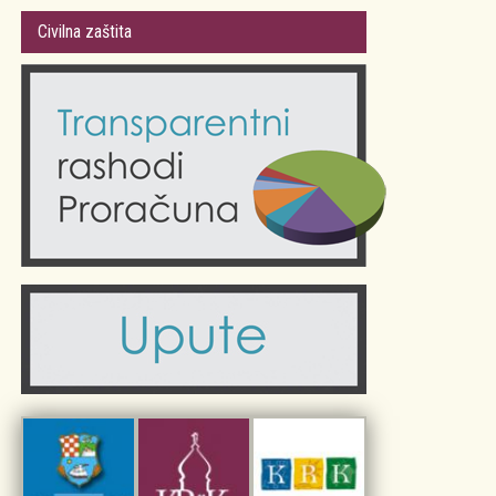
Gradsko vijeće
Plan Grada Krka
Civilna zaštita
Odluke Grada Krka (Službene novine PGŽ)
Krk 360° VR panorama
Kalendar događanja
Krk uživo
Kultura
Fotogalerije
Obrazovanje
Kalendar događanja
Zdravlje
Turistička zajednica Grada Krka
Komunalne usluge
Turistička zajednica otoka Krka
Civilni sektor (arhiva udruga)
Priča o Krku
Sport i rekreacija
Kulturno nasljeđe otoka Krka
Kulturno-turistička ruta Putovima Frankopana
Dar iz Krka