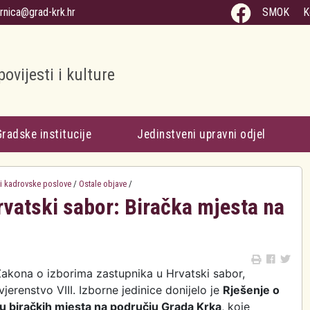
arnica@grad-krk.hr
SMOK
K
povijesti i kulture
Gradske institucije
Jedinstveni upravni odjel
 i kadrovske poslove
/
Ostale objave
/
rvatski sabor: Biračka mjesta na
akona o izborima zastupnika u Hrvatski sabor,
jerenstvo VIII. Izborne jedinice donijelo je
Rješenje o
u biračkih mjesta na području Grada Krka
, koje