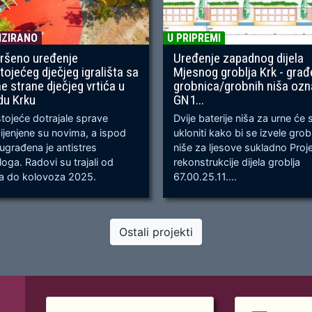
IZIRANO
U PRIPREMI
ršeno uređenje
Uređenje zapadnog dijela
tojećeg dječjeg igrališta sa
Mjesnog groblja Krk - građ
ne strane dječjeg vrtića u
grobnica/grobnih niša oz
du Krku
GN1...
ojeće dotrajale sprave
Dvije baterije niša za urne će 
jenjene su novima, a ispod
ukloniti kako bi se izvele gro
 ugrađena je antistres
niše za ljesove sukladno Proj
oga. Radovi su trajali od
rekonstrukcije dijela groblja
ja do kolovoza 2025.
67.00.25.11....
Ostali projekti