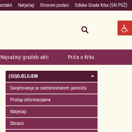
ontakti
Natječaji
Otvoreni podaci
Odluke Grada Krka (SN PGŽ)
Najvažniji gradski akti
Priča o Krku
(SU)DJELUJEM
Savjetovanja sa zainteresiranom javnošću
Pristup informacijama
Natječaji
Obrasci