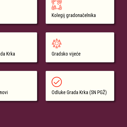
Kolegij gradonačelnika
ada Krka
Gradsko vijeće
anovi
Odluke Grada Krka (SN PGŽ)