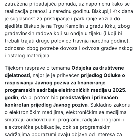
zatražena pripadajuća ponuda, uz napomenu kako se
realizacija prenosi u narednu godinu. Biskupiji Krk dana
je suglasnost za pristupanje i parkiranje vozila do
sjedišta Biskupije na Trgu Kamplin u gradu Krku, zbog
građevinskih radova koji su ondje u tijeku (i koji bi
trebali trajati druge polovice travnja naredna godine),
odnosno zbog potrebe dovoza i odvoza građevinskog
i ostalog materijala.
Tijekom rasprave o temama
Odsjeka za društvene
djelatnosti
, najprije je prihvaćen
prijedlog Odluke o
raspisivanju Javnog poziva za financiranje
programskih sadržaja elektroničkih medija u 2025.
godin
, da bi potom bio
predstavljen i prihvaćen
konkretan prijedlog Javnog poziva
. Sukladno zakonu
o elektroničkim medijima, elektroničkim se medijima
smatraju audiovizualni programi, radijski programi i
elektroničke publikacije, dok se programskim
sadržajima podrazumijevaju objave od interesa za