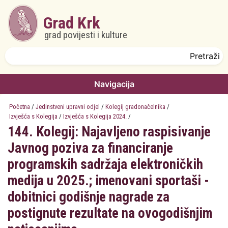
Skoči na glavni sadržaj
Grad Krk
grad povijesti i kulture
Obrazac pretrage
Pretraži
Navigacija
Početna
/
Jedinstveni upravni odjel
/
Kolegij gradonačelnika
/
Izvješća s Kolegija
/
Izvješća s Kolegija 2024.
/
144. Kolegij: Najavljeno raspisivanje
Javnog poziva za financiranje
programskih sadržaja elektroničkih
medija u 2025.; imenovani sportaši -
dobitnici godišnje nagrade za
postignute rezultate na ovogodišnjim