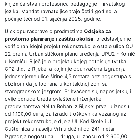
knjižničarstva i profesorica pedagogije i hrvatskog
jezika. Mandat ravnateljice traje četiri godine, a
počinje teći od 01. siječnja 2025. godine.
U sklopu rasprave o predmetima
Odsjeka za
prostorno planiranje i zaštitu okoliša
, predstavljen je i
verificiran idejni projekt rekonstrukcije ostale ulice OU
22 prema Urbanističkom planu uređenja UPU2 - Kornić
u Korniću. Riječ je o projektu kojeg potpisuje tvrtka
GPZ d.d. iz Rijeke, a kojim je obuhvaćena izgradnja
jednosmjerne ulice širine 4,5 metara bez nogostupa s
obzirom da je locirana u kontaktnoj zoni sa
starogradskom jezgrom. Prihvaćene su, naposljetku, i
dvije ponude Ureda ovlaštene inženjerke
građevinarstva Nelita Boban iz Rijeke: prva, u iznosu
od 1.100,00 eura, za izradu troškovnika vezanog uz
projekt rekonstrukcije dijela Ul. Kod škole i Ul.
Gušternica u naselju Vrh u dužini od 241 metar -
izgradnja nogostupa, i, druga, u iznosu od 2.600,00