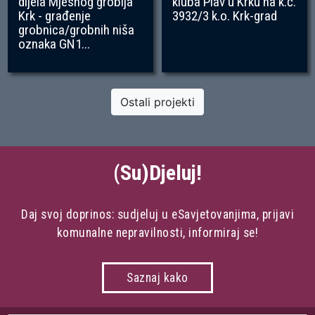
dijela Mjesnog groblja
kluba Plav u Krku na k.č.
Krk - građenje
3932/3 k.o. Krk-grad
grobnica/grobnih niša
oznaka GN1...
Ostali projekti
(Su)Djeluj!
Daj svoj doprinos: sudjeluj u eSavjetovanjima, prijavi
komunalne nepravilnosti, informiraj se!
Saznaj kako