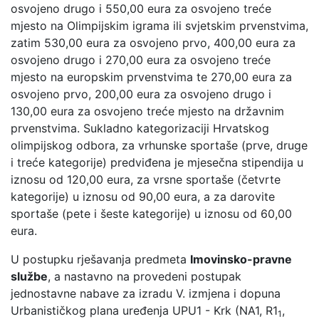
osvojeno drugo i 550,00 eura za osvojeno treće
mjesto na Olimpijskim igrama ili svjetskim prvenstvima,
zatim 530,00 eura za osvojeno prvo, 400,00 eura za
osvojeno drugo i 270,00 eura za osvojeno treće
mjesto na europskim prvenstvima te 270,00 eura za
osvojeno prvo, 200,00 eura za osvojeno drugo i
130,00 eura za osvojeno treće mjesto na državnim
prvenstvima. Sukladno kategorizaciji Hrvatskog
olimpijskog odbora, za vrhunske sportaše (prve, druge
i treće kategorije) predviđena je mjesečna stipendija u
iznosu od 120,00 eura, za vrsne sportaše (četvrte
kategorije) u iznosu od 90,00 eura, a za darovite
sportaše (pete i šeste kategorije) u iznosu od 60,00
eura.
U postupku rješavanja predmeta
Imovinsko-pravne
službe
, a nastavno na provedeni postupak
jednostavne nabave za izradu V. izmjena i dopuna
Urbanističkog plana uređenja UPU1 - Krk (NA1, R1
,
1