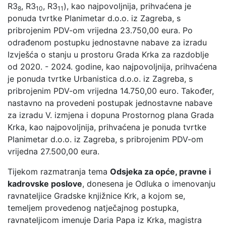
R3
, R3
, R3
), kao najpovoljnija, prihvaćena je
8
10
11
ponuda tvrtke Planimetar d.o.o. iz Zagreba, s
pribrojenim PDV-om vrijedna 23.750,00 eura. Po
odrađenom postupku jednostavne nabave za izradu
Izvješća o stanju u prostoru Grada Krka za razdoblje
od 2020. - 2024. godine, kao najpovoljnija, prihvaćena
je ponuda tvrtke Urbanistica d.o.o. iz Zagreba, s
pribrojenim PDV-om vrijedna 14.750,00 euro. Također,
nastavno na provedeni postupak jednostavne nabave
za izradu V. izmjena i dopuna Prostornog plana Grada
Krka, kao najpovoljnija, prihvaćena je ponuda tvrtke
Planimetar d.o.o. iz Zagreba, s pribrojenim PDV-om
vrijedna 27.500,00 eura.
Tijekom razmatranja tema
Odsjeka za opće, pravne i
kadrovske poslove
, donesena je Odluka o imenovanju
ravnateljice Gradske knjižnice Krk, a kojom se,
temeljem provedenog natječajnog postupka,
ravnateljicom imenuje Daria Papa iz Krka, magistra