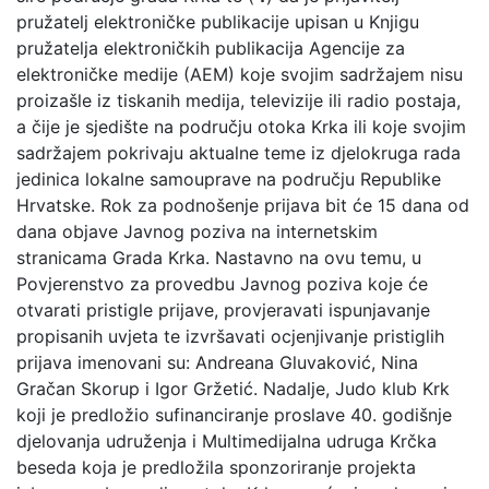
pružatelj elektroničke publikacije upisan u Knjigu
pružatelja elektroničkih publikacija Agencije za
elektroničke medije (AEM) koje svojim sadržajem nisu
proizašle iz tiskanih medija, televizije ili radio postaja,
a čije je sjedište na području otoka Krka ili koje svojim
sadržajem pokrivaju aktualne teme iz djelokruga rada
jedinica lokalne samouprave na području Republike
Hrvatske. Rok za podnošenje prijava bit će 15 dana od
dana objave Javnog poziva na internetskim
stranicama Grada Krka. Nastavno na ovu temu, u
Povjerenstvo za provedbu Javnog poziva koje će
otvarati pristigle prijave, provjeravati ispunjavanje
propisanih uvjeta te izvršavati ocjenjivanje pristiglih
prijava imenovani su: Andreana Gluvaković, Nina
Gračan Skorup i Igor Gržetić. Nadalje, Judo klub Krk
koji je predložio sufinanciranje proslave 40. godišnje
djelovanja udruženja i Multimedijalna udruga Krčka
beseda koja je predložila sponzoriranje projekta