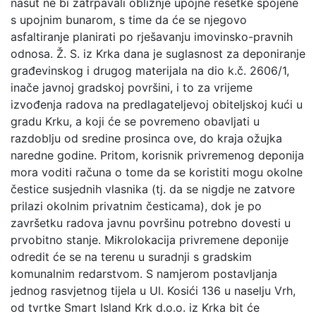
nasut ne bi zatrpavali obližnje upojne rešetke spojene
s upojnim bunarom, s time da će se njegovo
asfaltiranje planirati po rješavanju imovinsko-pravnih
odnosa. Ž. S. iz Krka dana je suglasnost za deponiranje
građevinskog i drugog materijala na dio k.č. 2606/1,
inače javnoj gradskoj površini, i to za vrijeme
izvođenja radova na predlagateljevoj obiteljskoj kući u
gradu Krku, a koji će se povremeno obavljati u
razdoblju od sredine prosinca ove, do kraja ožujka
naredne godine. Pritom, korisnik privremenog deponija
mora voditi računa o tome da se koristiti mogu okolne
čestice susjednih vlasnika (tj. da se nigdje ne zatvore
prilazi okolnim privatnim česticama), dok je po
završetku radova javnu površinu potrebno dovesti u
prvobitno stanje. Mikrolokacija privremene deponije
odredit će se na terenu u suradnji s gradskim
komunalnim redarstvom. S namjerom postavljanja
jednog rasvjetnog tijela u Ul. Kosići 136 u naselju Vrh,
od tvrtke Smart Island Krk d.o.o. iz Krka bit će