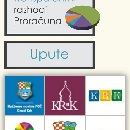
Kultura
Fotogalerije
Obrazovanje
Kalendar događanja
Zdravlje
Turistička zajednica Grada Krka
Komunalne usluge
Turistička zajednica otoka Krka
Civilni sektor (arhiva udruga)
Priča o Krku
Sport i rekreacija
Kulturno nasljeđe otoka Krka
Kulturno-turistička ruta Putovima Frankopana
Dar iz Krka
Interpretacijski centar pomorske baštine