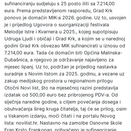
sufinanciranju sudjeluju s 25 posto iliti sa 7.214,00
eura. Prema predstavljenom rasporedu, Grad Krk
ponovo je domaćin MIK-a 2026. godine. Uz to, usvojen
je i prijedlog Ugovora o suorganizaciji festivala
Melodije Istre i Kvarnera u 2025., kojeg supotpisuju
Udruga Ljudi i običaji i Grad Krk, a kojim se u narednoj
godini Grad Krk obvezao MIK sufinancirati u iznosu od
7.214,00 eura. Tada će domaćin biti Općina Malinska-
Dubašnica, a njegovo je održavanje najavljeno za
mjesec lipanj. Uz to, podržan je prijedlog nastavka
suradnje s Novim listom za 2025. godinu, a vezane uz
zakup medijskog prostora u regionalnom prilogu
Otočni Novi list, što na mjesečnoj razini predstavlja
izdatak od 500,00 euro bez pribrojenog PDV-a. Od
siječnja naredne godine, s ciljem povećanja dosega i
obuhvaćanja šireg kruga čitatelja, taj će se prilog, osim
u tiskanom izdanju, moći čitati i na portalu Novog
lista: novilist.hr. Nastavno na zamolbe Osnovne škole
Fran Krsto Frankopan, prihvaćeno je sufinanciranje