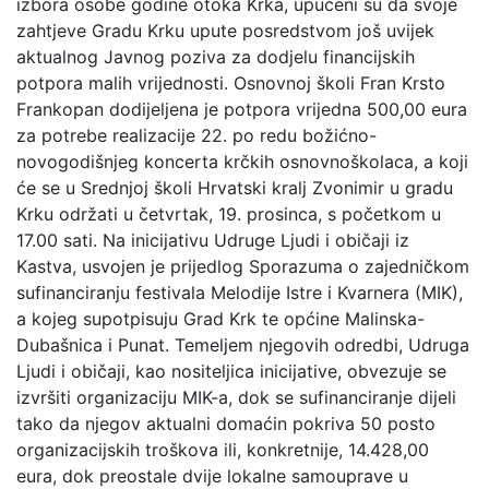
izbora osobe godine otoka Krka, upućeni su da svoje
zahtjeve Gradu Krku upute posredstvom još uvijek
aktualnog Javnog poziva za dodjelu financijskih
potpora malih vrijednosti. Osnovnoj školi Fran Krsto
Frankopan dodijeljena je potpora vrijedna 500,00 eura
za potrebe realizacije 22. po redu božićno-
novogodišnjeg koncerta krčkih osnovnoškolaca, a koji
će se u Srednjoj školi Hrvatski kralj Zvonimir u gradu
Krku održati u četvrtak, 19. prosinca, s početkom u
17.00 sati. Na inicijativu Udruge Ljudi i običaji iz
Kastva, usvojen je prijedlog Sporazuma o zajedničkom
sufinanciranju festivala Melodije Istre i Kvarnera (MIK),
a kojeg supotpisuju Grad Krk te općine Malinska-
Dubašnica i Punat. Temeljem njegovih odredbi, Udruga
Ljudi i običaji, kao nositeljica inicijative, obvezuje se
izvršiti organizaciju MIK-a, dok se sufinanciranje dijeli
tako da njegov aktualni domaćin pokriva 50 posto
organizacijskih troškova ili, konkretnije, 14.428,00
eura, dok preostale dvije lokalne samouprave u