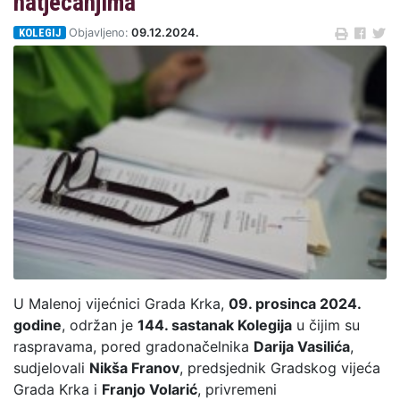
natjecanjima
KOLEGIJ
Objavljeno:
09.12.2024.
U Malenoj vijećnici Grada Krka,
09. prosinca 2024.
godine
, održan je
144. sastanak Kolegija
u čijim su
raspravama, pored gradonačelnika
Darija Vasilića
,
sudjelovali
Nikša Franov
, predsjednik Gradskog vijeća
Grada Krka i
Franjo Volarić
, privremeni