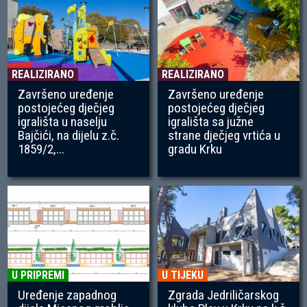
REALIZIRANO
REALIZIRANO
Završeno uređenje
Završeno uređenje
postojećeg dječjeg
postojećeg dječjeg
igrališta u naselju
igrališta sa južne
Bajčići, na dijelu z.č.
strane dječjeg vrtića u
1859/2,...
gradu Krku
U PRIPREMI
U TIJEKU
Uređenje zapadnog
Zgrada Jedriličarskog