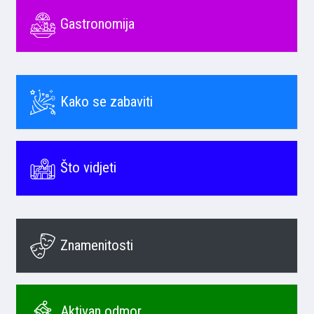
Gastronomija
Kako se zabaviti
Što vidjeti
Znamenitosti
Aktivan odmor