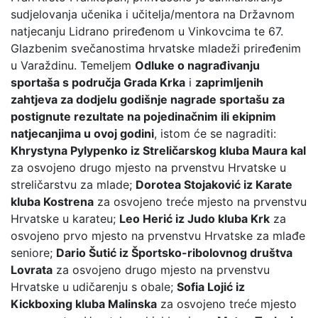
sudjelovanja učenika i učitelja/mentora na Državnom
natjecanju Lidrano priređenom u Vinkovcima te 67.
Glazbenim svečanostima hrvatske mladeži priređenim
u Varaždinu. Temeljem
Odluke o nagrađivanju
sportaša s područja Grada Krka
i
zaprimljenih
zahtjeva za dodjelu godišnje nagrade sportašu za
postignute rezultate na pojedinačnim ili ekipnim
natjecanjima u ovoj godini
, istom će se nagraditi:
Khrystyna Pylypenko iz Streličarskog kluba Maura kal
za osvojeno drugo mjesto na prvenstvu Hrvatske u
streličarstvu za mlade;
Dorotea Stojaković iz Karate
kluba Kostrena
za osvojeno treće mjesto na prvenstvu
Hrvatske u karateu;
Leo Herić iz Judo kluba Krk
za
osvojeno prvo mjesto na prvenstvu Hrvatske za mlađe
seniore;
Dario Šutić iz Športsko-ribolovnog društva
Lovrata
za osvojeno drugo mjesto na prvenstvu
Hrvatske u udičarenju s obale;
Sofia Lojić iz
Kickboxing kluba Malinska
za osvojeno treće mjesto