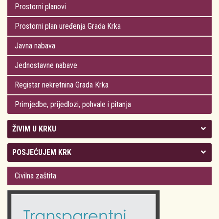
Prostorni planovi
Prostorni plan uređenja Grada Krka
Javna nabava
Jednostavne nabave
Registar nekretnina Grada Krka
Primjedbe, prijedlozi, pohvale i pitanja
ŽIVIM U KRKU
Kolegij gradonačelnika
POSJEĆUJEM KRK
Gradsko vijeće
Plan Grada Krka
Civilna zaštita
Odluke Grada Krka (Službene novine PGŽ)
Krk 360° VR panorama
Kalendar događanja
Krk uživo