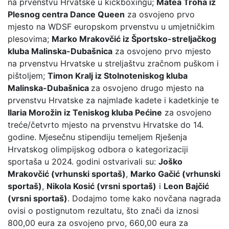
na prvenstvu Hrvatske u kickboxingu;
Matea Troha iz
Plesnog centra Dance Queen
za osvojeno prvo
mjesto na WDSF europskom prvenstvu u umjetničkim
plesovima;
Marko Mrakovčić iz Športsko-streljačkog
kluba Malinska-Dubašnica
za osvojeno prvo mjesto
na prvenstvu Hrvatske u streljaštvu zračnom puškom i
pištoljem;
Timon Kralj iz Stolnoteniskog kluba
Malinska-Dubašnica
za osvojeno drugo mjesto na
prvenstvu Hrvatske za najmlađe kadete i kadetkinje te
Ilaria Morožin iz Teniskog kluba Pećine
za osvojeno
treće/četvrto mjesto na prvenstvu Hrvatske do 14.
godine. Mjesečnu stipendiju temeljem Rješenja
Hrvatskog olimpijskog odbora o kategorizaciji
sportaša u 2024. godini ostvarivali su:
Joško
Mrakovčić (vrhunski sportaš)
,
Marko Gačić (vrhunski
sportaš)
,
Nikola Kosić (vrsni sportaš)
i
Leon Bajčić
(vrsni sportaš)
. Dodajmo tome kako novčana nagrada
ovisi o postignutom rezultatu, što znači da iznosi
800,00 eura za osvojeno prvo, 660,00 eura za