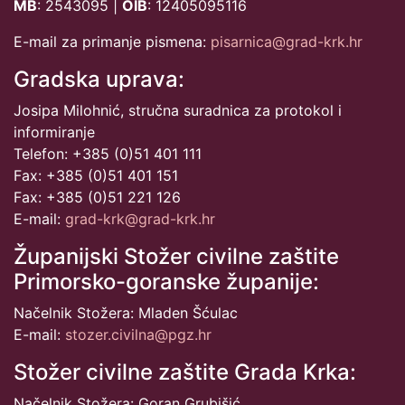
MB
: 2543095 |
OIB
: 12405095116
E-mail za primanje pismena:
pisarnica@grad-krk.hr
Gradska uprava:
Josipa Milohnić, stručna suradnica za protokol i
informiranje
Telefon: +385 (0)51 401 111
Fax: +385 (0)51 401 151
Fax: +385 (0)51 221 126
E-mail:
grad-krk@grad-krk.hr
Županijski Stožer civilne zaštite
Primorsko-goranske županije:
Načelnik Stožera: Mladen Šćulac
E-mail:
stozer.civilna@pgz.hr
Stožer civilne zaštite Grada Krka:
Načelnik Stožera: Goran Grubišić