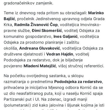
gradonačelnikov zamjenik.
Teme iz dnevnog reda pritom su obrazlagali:
Marinko
Bajčić
, pročelnik Jedinstvenog upravnog odjela Grada
Krka,
Radmila Živanović Čop
, voditeljica Imovinsko-
pravne službe,
Đimi Skomeršić
, voditelj Odsjeka za
komunalno gospodarstvo,
Ines Galjanić
, voditeljica
Odsjeka za prostorno planiranje i zaštitu
okoliša,
Andreana Gluvaković
, voditeljica Odsjeka za
društvene djelatnosti i
Vedran Hajdin
, voditelj
Pododsjeka za redarstvo, dok je bilježenje
povjereno
Mladeni Matejčić
, višoj stručnoj referentici.
Na početku ovotjednog sastanka, u sklopu
razmatranja o predmetima
Pododsjeka za redarstvo
,
prihvaćena je inicijativa Mjesnog odbora Kornić da se
uz dio neasfaltiranog puta, koji u naselju Kornić spaja
Partizanski put i Ul. Na zdenac, izgradi manji
(polumetarski) zid kako jalovina i šljunak kojima je isti