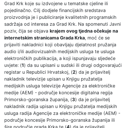
Grad Krk koje su izdvojene u tematske cjeline ili
pojedinačno. Cilj dodjele financijskih sredstava
proizvodnja je i publiciranje kvalitetnih programskih
sadržaja od interesa za Grad Krk. Na spomenuti Javni
poziv, čija se objava
krajem ovog tjedna očekuje na
internetskim stranicama Grada Krka
, moć će se
prijaviti nakladnici koji obavljaju djelatnost pružanja
audio i/ili audiovizualnih medijskih usluga te usluga
elektroničkih publikacija, a koji ispunjavaju sljedeće
uvjete: (
1
) da su upisani u sudski ili drugi odgovarajući
registar u Republici Hrvatskoj, (
2
) da je prijavitelj
nakladnik televizije upisan u Knjigu pružatelja
medijskih usluga televizije Agencije za elektroničke
medije (AEM) - područje koncesije digitalna regija
Primorsko-goranska županija, (
3
) da je prijavitelj
nakladnik radija upisan u Knjigu pružatelja medijskih
usluga radija Agencije za elektroničke medije (AEM) -
područje koncesije Primorsko-goranska županija ili
šire područje grada Krka te (
4
) da je prijavitelj