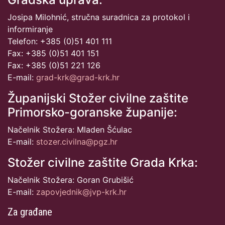
Josipa Milohnić, stručna suradnica za protokol i
informiranje
Telefon: +385 (0)51 401 111
Fax: +385 (0)51 401 151
Fax: +385 (0)51 221 126
E-mail:
grad-krk@grad-krk.hr
Županijski Stožer civilne zaštite
Primorsko-goranske županije:
Načelnik Stožera: Mladen Šćulac
E-mail:
stozer.civilna@pgz.hr
Stožer civilne zaštite Grada Krka:
Načelnik Stožera: Goran Grubišić
E-mail:
zapovjednik@jvp-krk.hr
Za građane