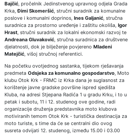
Bajčić
, pročelnik Jedinstvenog upravnog odjela Grada
Krka,
Đimi Skomeršić
, stručni suradnik za komunalne
poslove i komunalni doprinos,
Ines Galjanić
, stručna
suradnica za prostorno uređenje i zaštitu okoliša,
Igor
Hrast
, stručni suradnik za lokalni ekonomski razvoj te
Andreana Gluvaković
, stručna suradnica za društvene
djelatnosti, dok je bilježenje povjereno
Mladeni
Matejčić
, višoj stručnoj referentici.
Na početku ovotjednog sastanka, tijekom rješavanja
predmeta
Odsjeka za komunalno gospodarstvo
, Moto
klubu Otok Krk - FRMC iz Krka dana je suglasnost za
korištenje javne gradske površine ispred sjedišta
Kluba, na adresi Stjepana Radića 1 u gradu Krku, i to u
petak i subotu, 11 i 12. studenog ove godine, radi
organizacije druženja predstavnika moto klubova
motiviranih temom Otok Krk - turistička destinacija za
moto turiste, s time da će se centralni dio ovog
susreta odvijati 12. studenog, između 15.00 i 03.00