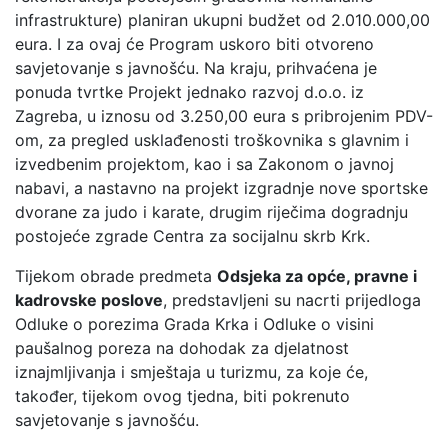
infrastrukture) planiran ukupni budžet od 2.010.000,00
eura. I za ovaj će Program uskoro biti otvoreno
savjetovanje s javnošću. Na kraju, prihvaćena je
ponuda tvrtke Projekt jednako razvoj d.o.o. iz
Zagreba, u iznosu od 3.250,00 eura s pribrojenim PDV-
om, za pregled usklađenosti troškovnika s glavnim i
izvedbenim projektom, kao i sa Zakonom o javnoj
nabavi, a nastavno na projekt izgradnje nove sportske
dvorane za judo i karate, drugim riječima dogradnju
postojeće zgrade Centra za socijalnu skrb Krk.
Tijekom obrade predmeta
Odsjeka za opće, pravne i
kadrovske poslove
, predstavljeni su nacrti prijedloga
Odluke o porezima Grada Krka i Odluke o visini
paušalnog poreza na dohodak za djelatnost
iznajmljivanja i smještaja u turizmu, za koje će,
također, tijekom ovog tjedna, biti pokrenuto
savjetovanje s javnošću.