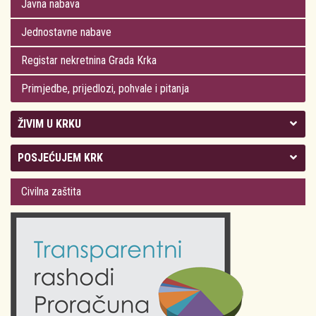
Javna nabava
Jednostavne nabave
Registar nekretnina Grada Krka
Primjedbe, prijedlozi, pohvale i pitanja
ŽIVIM U KRKU
Kolegij gradonačelnika
POSJEĆUJEM KRK
Gradsko vijeće
Plan Grada Krka
Civilna zaštita
Odluke Grada Krka (Službene novine PGŽ)
Krk 360° VR panorama
Kalendar događanja
Krk uživo
Kultura
Fotogalerije
Obrazovanje
Kalendar događanja