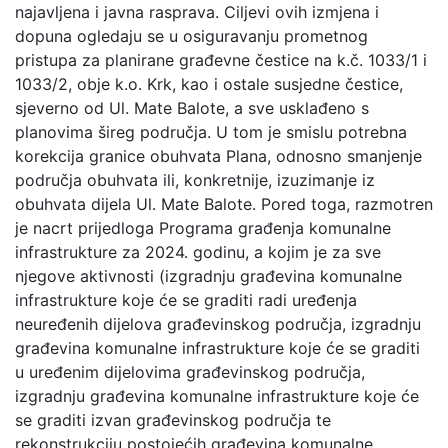
najavljena i javna rasprava. Ciljevi ovih izmjena i
dopuna ogledaju se u osiguravanju prometnog
pristupa za planirane građevne čestice na k.č. 1033/1 i
1033/2, obje k.o. Krk, kao i ostale susjedne čestice,
sjeverno od Ul. Mate Balote, a sve usklađeno s
planovima šireg područja. U tom je smislu potrebna
korekcija granice obuhvata Plana, odnosno smanjenje
područja obuhvata ili, konkretnije, izuzimanje iz
obuhvata dijela Ul. Mate Balote. Pored toga, razmotren
je nacrt prijedloga Programa građenja komunalne
infrastrukture za 2024. godinu, a kojim je za sve
njegove aktivnosti (izgradnju građevina komunalne
infrastrukture koje će se graditi radi uređenja
neuređenih dijelova građevinskog područja, izgradnju
građevina komunalne infrastrukture koje će se graditi
u uređenim dijelovima građevinskog područja,
izgradnju građevina komunalne infrastrukture koje će
se graditi izvan građevinskog područja te
rekonstrukciju postojećih građevina komunalne