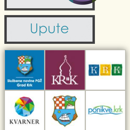
Zdravlje
Turistička zajednica Grada Krka
Komunalne usluge
Turistička zajednica otoka Krka
Civilni sektor (arhiva udruga)
Priča o Krku
Sport i rekreacija
Kulturno nasljeđe otoka Krka
Kulturno-turistička ruta Putovima Frankopana
Dar iz Krka
Interpretacijski centar pomorske baštine