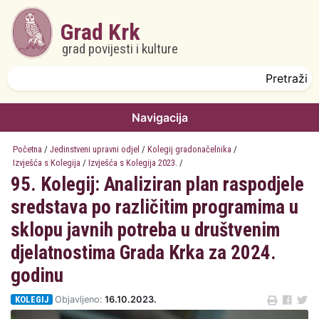
Skoči na glavni sadržaj
Grad Krk
grad povijesti i kulture
Obrazac pretrage
Pretraži
Navigacija
Početna
/
Jedinstveni upravni odjel
/
Kolegij gradonačelnika
/
Izvješća s Kolegija
/
Izvješća s Kolegija 2023.
/
95. Kolegij: Analiziran plan raspodjele
sredstava po različitim programima u
sklopu javnih potreba u društvenim
djelatnostima Grada Krka za 2024.
godinu
KOLEGIJ
Objavljeno:
16.10.2023.