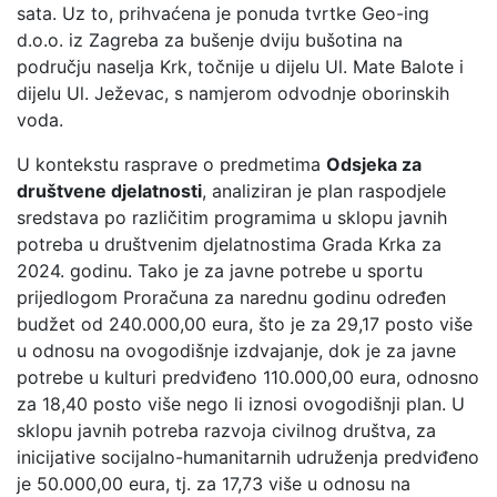
sata. Uz to, prihvaćena je ponuda tvrtke Geo-ing
d.o.o. iz Zagreba za bušenje dviju bušotina na
području naselja Krk, točnije u dijelu Ul. Mate Balote i
dijelu Ul. Ježevac, s namjerom odvodnje oborinskih
voda.
U kontekstu rasprave o predmetima
Odsjeka za
društvene djelatnosti
, analiziran je plan raspodjele
sredstava po različitim programima u sklopu javnih
potreba u društvenim djelatnostima Grada Krka za
2024. godinu. Tako je za javne potrebe u sportu
prijedlogom Proračuna za narednu godinu određen
budžet od 240.000,00 eura, što je za 29,17 posto više
u odnosu na ovogodišnje izdvajanje, dok je za javne
potrebe u kulturi predviđeno 110.000,00 eura, odnosno
za 18,40 posto više nego li iznosi ovogodišnji plan. U
sklopu javnih potreba razvoja civilnog društva, za
inicijative socijalno-humanitarnih udruženja predviđeno
je 50.000,00 eura, tj. za 17,73 više u odnosu na