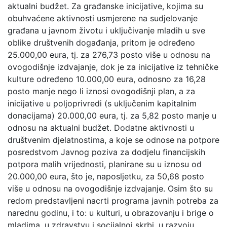
aktualni budžet. Za građanske inicijative, kojima su
obuhvaćene aktivnosti usmjerene na sudjelovanje
građana u javnom životu i uključivanje mladih u sve
oblike društvenih događanja, pritom je određeno
25.000,00 eura, tj. za 276,73 posto više u odnosu na
ovogodišnje izdvajanje, dok je za inicijative iz tehničke
kulture određeno 10.000,00 eura, odnosno za 16,28
posto manje nego li iznosi ovogodišnji plan, a za
inicijative u poljoprivredi (s uključenim kapitalnim
donacijama) 20.000,00 eura, tj. za 5,82 posto manje u
odnosu na aktualni budžet. Dodatne aktivnosti u
društvenim djelatnostima, a koje se odnose na potpore
posredstvom Javnog poziva za dodjelu financijskih
potpora malih vrijednosti, planirane su u iznosu od
20.000,00 eura, što je, naposljetku, za 50,68 posto
više u odnosu na ovogodišnje izdvajanje. Osim što su
redom predstavljeni nacrti programa javnih potreba za
narednu godinu, i to: u kulturi, u obrazovanju i brige o
mladima, u zdravstvu i socijalnoj skrbi, u razvoju