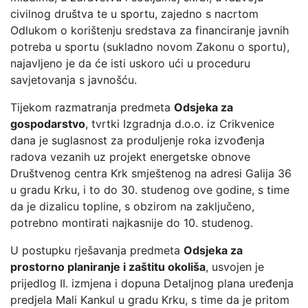
civilnog društva te u sportu, zajedno s nacrtom
Odlukom o korištenju sredstava za financiranje javnih
potreba u sportu (sukladno novom Zakonu o sportu),
najavljeno je da će isti uskoro ući u proceduru
savjetovanja s javnošću.
Tijekom razmatranja predmeta
Odsjeka za
gospodarstvo
, tvrtki Izgradnja d.o.o. iz Crikvenice
dana je suglasnost za produljenje roka izvođenja
radova vezanih uz projekt energetske obnove
Društvenog centra Krk smještenog na adresi Galija 36
u gradu Krku, i to do 30. studenog ove godine, s time
da je dizalicu topline, s obzirom na zaključeno,
potrebno montirati najkasnije do 10. studenog.
U postupku rješavanja predmeta
Odsjeka za
prostorno planiranje i zaštitu okoliša
, usvojen je
prijedlog II. izmjena i dopuna Detaljnog plana uređenja
predjela Mali Kankul u gradu Krku, s time da je pritom