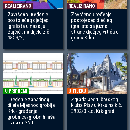
REALIZIRANO
REALIZIRANO
Završeno uređenje
Završeno uređenje
postojećeg dječjeg
postojećeg dječjeg
igrališta u naselju
igrališta sa južne
Bajčići, na dijelu z.č.
strane dječjeg vrtića u
1859/2,...
gradu Krku
U PRIPREMI
U TIJEKU
Uređenje zapadnog
Zgrada Jedriličarskog
dijela Mjesnog groblja
kluba Plav u Krku na k.č.
Krk - građenje
3932/3 k.o. Krk-grad
grobnica/grobnih niša
oznaka GN1...