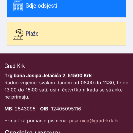
Gdje odsjesti
Plaže
Grad Krk
Trg bana Josipa Jelačića 2, 51500 Krk
Radno vrijeme: svakim danom od 08:00 do 11:30, te od
13:00 do 15:00 sati, osim četvrtkom kada se stranke
ne primaju.
MB
: 2543095 |
OIB
: 12405095116
E-mail za primanje pismena:
pisarnica@grad-krk.hr
Gradska uprava: