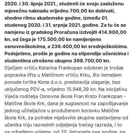
2020. i 30. lipnja 2021., studenti će svoju zasluženu
mjesečnu naknadu vrijednu 700,00 kn dobivati,
shodno ritmu akademske godine, između 01.
studenog 2020. i 31. srpnja 2021. godine. Za tu će se
namjenu iz gradskog Proračuna izdvojiti 414.900,00
kn, od čega je 175.500,00 kn namijenjeno
osnovnoškolcima, a 239.400,00 kn srednjoškolcima.
Podsjetimo, prošle je godine na stipendije učenicima i
studentima utrošeno ukupno 398.700,00 kn.
Dječjem vrtiću Katarina Frankopan odobren je trošak
popravka lifta u Matičnom vrtiću Krku, što temeljem
ponude tvrtke Kona d.o.o. predstavlja ulaganje, bez
uključenog PDV-a, vrijedno 15.948,39 kn. Na inicijativu
Vijeća roditelja Osnovne škole Fran Krsto Frankopan -
Matične škole Krk, dana je suglasnost na zapošljavanje
jednog učitelja/ice u produženom boravku Matične
škole Krk, za potrebe mješovite skupine sastavljene od
učenika triju razrednih odjeljenja trećeg razreda, i to
na određeno vrijeme, od 20. listopada ove godine, pa