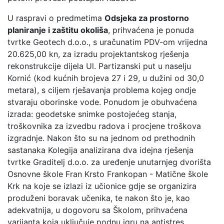
U raspravi o predmetima
Odsjeka za prostorno
planiranje i zaštitu okoliša
, prihvaćena je ponuda
tvrtke Geotech d.o.o., s uračunatim PDV-om vrijedna
20.625,00 kn, za izradu projektantskog rješenja
rekonstrukcije dijela Ul. Partizanski put u naselju
Kornić (kod kućnih brojeva 27 i 29, u dužini od 30,0
metara), s ciljem rješavanja problema kojeg ondje
stvaraju oborinske vode. Ponudom je obuhvaćena
izrada: geodetske snimke postojećeg stanja,
troškovnika za izvedbu radova i procjene troškova
izgradnje. Nakon što su na jednom od prethodnih
sastanaka Kolegija analizirana dva idejna rješenja
tvrtke Graditelj d.o.o. za uređenje unutarnjeg dvorišta
Osnovne škole Fran Krsto Frankopan - Matične škole
Krk na koje se izlazi iz učionice gdje se organizira
produženi boravak učenika, te nakon što je, kao
adekvatnija, u dogovoru sa Školom, prihvaćena
varijanta koja uključuje podnu igru na antistres