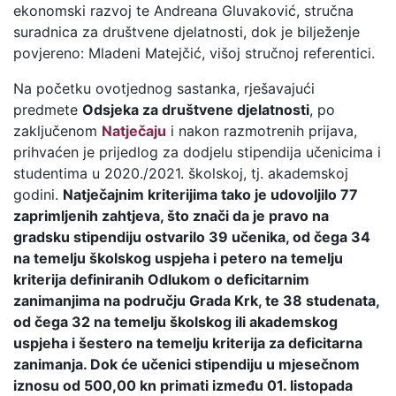
ekonomski razvoj te Andreana Gluvaković, stručna
suradnica za društvene djelatnosti, dok je bilježenje
povjereno: Mladeni Matejčić, višoj stručnoj referentici.
Na početku ovotjednog sastanka, rješavajući
predmete
Odsjeka za društvene djelatnosti
, po
zaključenom
Natječaju
i nakon razmotrenih prijava,
prihvaćen je prijedlog za dodjelu stipendija učenicima i
studentima u 2020./2021. školskoj, tj. akademskoj
godini.
Natječajnim kriterijima tako je udovoljilo 77
zaprimljenih zahtjeva, što znači da je pravo na
gradsku stipendiju ostvarilo 39 učenika, od čega 34
na temelju školskog uspjeha i petero na temelju
kriterija definiranih Odlukom o deficitarnim
zanimanjima na području Grada Krk, te 38 studenata,
od čega 32 na temelju školskog ili akademskog
uspjeha i šestero na temelju kriterija za deficitarna
zanimanja. Dok će učenici stipendiju u mjesečnom
iznosu od 500,00 kn primati između 01. listopada