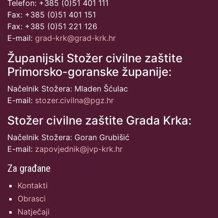
Telefon: +385 (0)51 401 111
Fax: +385 (0)51 401 151
Fax: +385 (0)51 221 126
E-mail:
grad-krk@grad-krk.hr
Županijski Stožer civilne zaštite
Primorsko-goranske županije:
Načelnik Stožera: Mladen Šćulac
E-mail:
stozer.civilna@pgz.hr
Stožer civilne zaštite Grada Krka:
Načelnik Stožera: Goran Grubišić
E-mail:
zapovjednik@jvp-krk.hr
Za građane
Kontakti
Obrasci
Natječaji