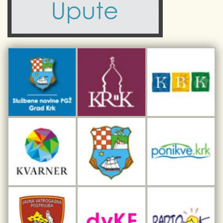
Civilni sektor (arhiva udruga)
Priča o Krku
Sport i rekreacija
Kulturno nasljeđe otoka Krka
Kulturno-turistička ruta Putovima Frankopana
Dar iz Krka
Interpretacijski centar pomorske baštine