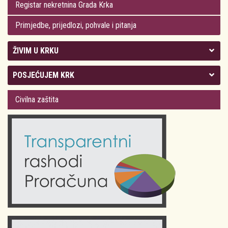
Registar nekretnina Grada Krka
Primjedbe, prijedlozi, pohvale i pitanja
ŽIVIM U KRKU
Kolegij gradonačelnika
POSJEĆUJEM KRK
Gradsko vijeće
Plan Grada Krka
Civilna zaštita
Odluke Grada Krka (Službene novine PGŽ)
Krk 360° VR panorama
Kalendar događanja
Krk uživo
Kultura
Fotogalerije
Obrazovanje
Kalendar događanja
Zdravlje
Turistička zajednica Grada Krka
Komunalne usluge
Turistička zajednica otoka Krka