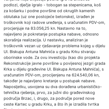
podlozi, dječje igralo - tobogan sa stepenicama, koš
za košarku i podne površine od okruglih kamenih
oblutaka (uz one postojeće betonske), izrađen je
troškovnik koji radove uređenja, s uračunatim PDV-om,
procjenjuje na 83.056,25 kn. Nastavno na to,
najavljeno je pokretanje postupka nabave, odnosno
skorašnja realizacija. U nastavku, analiziran je
troškovnik vezan uz rješavanje problema kojeg u dijelu
Ul. Biskupa Antuna Mahnića u gradu Krku stvaraju
oborinske vode. Za ovu investiciju (kao dio projekta
Rekonstrukcije javne površine u povijesnoj jezgri grada
Krka u dijelu građevine Ul. Biskupa Antuna Mahnića), s
uračunatim PDV-om, procijenjenu na 624.540,06 kn,
također je najavljeno kretanje u postupak nabave.
Naposljetku, usvojena su dva dorađena urbanističko-
tehnička rješenja, prvo, za južni dio građevinskog
područja Brzac, i, drugo, za područje pored nove
ceste Kartec u gradu Krku, a što ih je izradila tvrtka