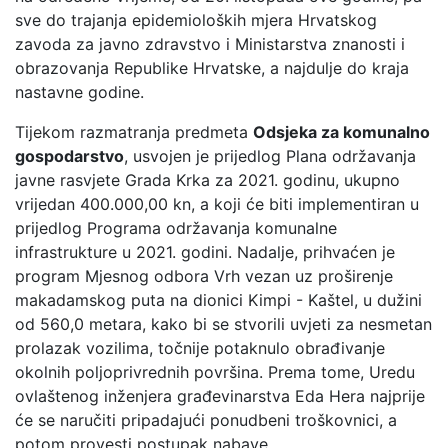
sve do trajanja epidemioloških mjera Hrvatskog
zavoda za javno zdravstvo i Ministarstva znanosti i
obrazovanja Republike Hrvatske, a najdulje do kraja
nastavne godine.
Tijekom razmatranja predmeta
Odsjeka za komunalno
gospodarstvo
, usvojen je prijedlog Plana održavanja
javne rasvjete Grada Krka za 2021. godinu, ukupno
vrijedan 400.000,00 kn, a koji će biti implementiran u
prijedlog Programa održavanja komunalne
infrastrukture u 2021. godini. Nadalje, prihvaćen je
program Mjesnog odbora Vrh vezan uz proširenje
makadamskog puta na dionici Kimpi - Kaštel, u dužini
od 560,0 metara, kako bi se stvorili uvjeti za nesmetan
prolazak vozilima, točnije potaknulo obrađivanje
okolnih poljoprivrednih površina. Prema tome, Uredu
ovlaštenog inženjera građevinarstva Eda Hera najprije
će se naručiti pripadajući ponudbeni troškovnici, a
potom provesti postupak nabave.