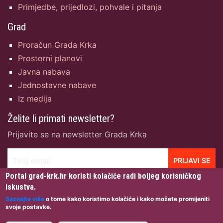
Primjedbe, prijedlozi, pohvale i pitanja
Grad
Proračun Grada Krka
Prostorni planovi
Javna nabava
Jednostavne nabave
Iz medija
Želite li primati newsletter?
Prijavite se na newsletter Grada Krka
Tvoj email
PRIJAVI SE
Portal grad-krk.hr koristi kolačiće radi boljeg korisničkog
iskustva.
Saznajte više
o tome kako koristimo kolačiće i kako možete promijeniti
svoje postavke.
Grad Krk © 2026 · Sva prava pridržana · Dizajn:
Igor