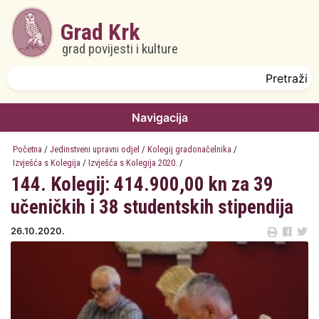
Skoči na glavni sadržaj
Grad Krk
grad povijesti i kulture
Obrazac pretrage
Pretraži
Navigacija
Početna
/
Jedinstveni upravni odjel
/
Kolegij gradonačelnika
/
Izvješća s Kolegija
/
Izvješća s Kolegija 2020.
/
144. Kolegij: 414.900,00 kn za 39
učeničkih i 38 studentskih stipendija
26.10.2020.