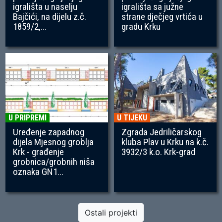
igrališta u naselju
igrališta sa južne
Bajčići, na dijelu z.č.
strane dječjeg vrtića u
1859/2,...
gradu Krku
U PRIPREMI
U TIJEKU
Uređenje zapadnog
Zgrada Jedriličarskog
dijela Mjesnog groblja
kluba Plav u Krku na k.č.
Krk - građenje
3932/3 k.o. Krk-grad
grobnica/grobnih niša
oznaka GN1...
Ostali projekti