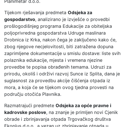
Planimetar d.o.o.
Tijekom rješavanja predmeta
Odsjeka za
gospodarstvo
, analizirano je izvješće o provedbi
prošlogodišnjeg programa Edukacije za obiteljska
poljoprivredna gospodarstva Udruge maslinara
Drobnica iz Krka, nakon čega je zaključeno kako će,
zbog njegove necjelovitosti, biti zatražena dopuna
zaprimljene dokumentacije u smislu dostave: liste svih
polaznika edukacije, mjesta i vremena njezine
provedbe te popisa obrađenih temama. Udruzi za
prirodu, okoliš i održivi razvoj Sunce iz Splita, dana je
suglasnost za provedbu akcije čišćenja otpada iz
mora, a koja će se tijekom ovog tjedna provesti na
području otočića Plavnika.
Razmatrajući predmete
Odsjeka za opće pravne i
kadrovske poslove
, na znanje je primljen novi Cjenik
obrade i zbrinjavanja otpada Trgovačkog društva
Ekoplus d.o.o., a vezan uz zbrinjavanje otpada u