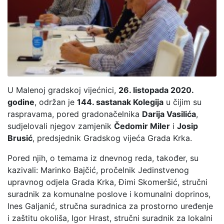
U Malenoj gradskoj vijećnici,
26. listopada 2020.
godine
, održan je
144. sastanak Kolegija
u čijim su
raspravama, pored gradonačelnika
Darija Vasilića
,
sudjelovali njegov zamjenik
Čedomir Miler
i
Josip
Brusić
, predsjednik Gradskog vijeća Grada Krka.
Pored njih, o temama iz dnevnog reda, također, su
kazivali: Marinko Bajčić, pročelnik Jedinstvenog
upravnog odjela Grada Krka, Đimi Skomeršić, stručni
suradnik za komunalne poslove i komunalni doprinos,
Ines Galjanić, stručna suradnica za prostorno uređenje
i zaštitu okoliša, Igor Hrast, stručni suradnik za lokalni