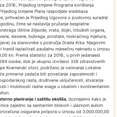
za 2016., Prijedlog Izmjene Programa korištenja
Prijedlog Izmjene Plana raspodjele sredstava
e, prihvaćen je Prijedlog Ugovora o poslovnoj suradnji
 godinu, čime se nastavlja pružanje besplatne
retraga (štitne žlijezde, vrata, dojki, trbušnih organa,
je vene, slezene, bubrega, prostate, mokraćnog mjehura,
crijeva) za stanovnike s područja Grada Krka. Njegovim
i Ivaniš isplaćivati paušalnu mjesečnu naknadu u iznosu
,00 kn. Prema statistici za 2016., u prvih jedanaest
su 264 osobe, dok je ukupno izvršeno 339 zdravstvenih
rupe Kvarnerski otoci, podržano je osnivanje Lokalne
 će primarna zadaća biti povećanje zaposlenosti i
ospodarskog rasta, društvene uključenosti, stvaranja
osti i mobilnosti radne snage u obalnim i kontinentalnim
turi.
torno planiranje i zaštitu okoliša
, doznajemo kako je
ećnice zajedno sa sanitarnim blokom i ulaznom aulom
proračuna osigurana potpora u iznosu od 3.000.000,00