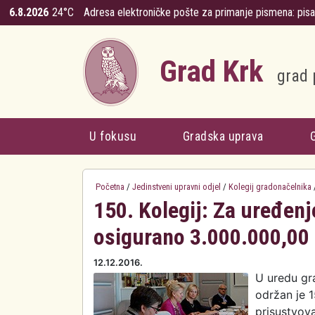
Skoči na glavni sadržaj
6.8.2026
24°C
Adresa elektroničke pošte za primanje pismena:
pis
Grad Krk
grad 
U fokusu
Gradska uprava
Početna
/
Jedinstveni upravni odjel
/
Kolegij gradonačelnika
150. Kolegij: Za uređenj
osigurano 3.000.000,00
12.12.2016.
U uredu gr
održan je 1
prisustvova