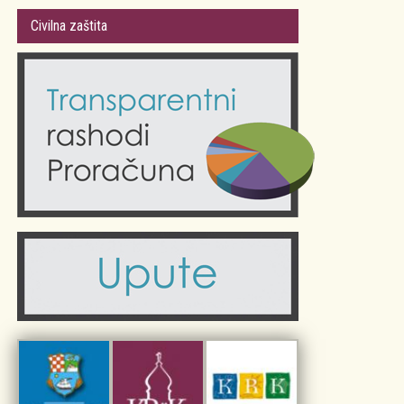
Gradsko vijeće
Plan Grada Krka
Civilna zaštita
Odluke Grada Krka (Službene novine PGŽ)
Krk 360° VR panorama
Kalendar događanja
Krk uživo
Kultura
Fotogalerije
Obrazovanje
Kalendar događanja
Zdravlje
Turistička zajednica Grada Krka
Komunalne usluge
Turistička zajednica otoka Krka
Civilni sektor (arhiva udruga)
Priča o Krku
Sport i rekreacija
Kulturno nasljeđe otoka Krka
Kulturno-turistička ruta Putovima Frankopana
Dar iz Krka