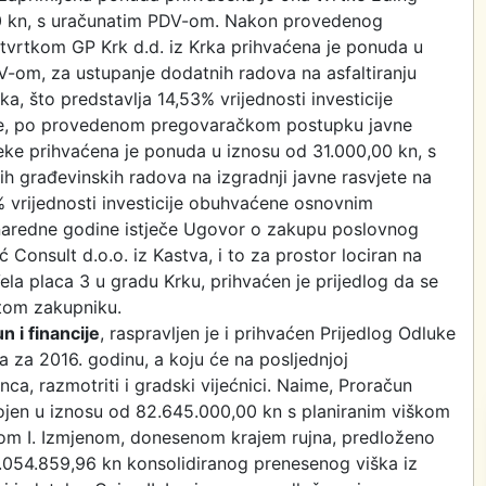
00 kn, s uračunatim PDV-om. Nakon provedenog
vrtkom GP Krk d.d. iz Krka prihvaćena je ponuda u
V-om, za ustupanje dodatnih radova na asfaltiranju
a, što predstavlja 14,53% vrijednosti investicije
e, po provedenom pregovaračkom postupku javne
jeke prihvaćena je ponuda u iznosu od 31.000,00 kn, s
 građevinskih radova na izgradnji javne rasvjete na
% vrijednosti investicije obuhvaćene osnovnim
aredne godine istječe Ugovor o zakupu poslovnog
Consult d.o.o. iz Kastva, i to za prostor lociran na
la placa 3 u gradu Krku, prihvaćen je prijedlog da se
stom zakupniku.
 i financije
, raspravljen je i prihvaćen Prijedlog Odluke
a za 2016. godinu, a koju će na posljednjoj
nca, razmotriti i gradski vijećnici. Naime, Proračun
ojen u iznosu od 82.645.000,00 kn s planiranim viškom
om I. Izmjenom, donesenom krajem rujna, predloženo
1.054.859,96 kn konsolidiranog prenesenog viška iz