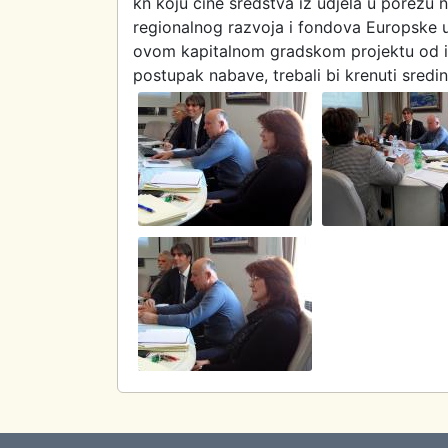
kn koju čine sredstva iz udjela u porezu 
regionalnog razvoja i fondova Europske u
ovom kapitalnom gradskom projektu od in
postupak nabave, trebali bi krenuti sred