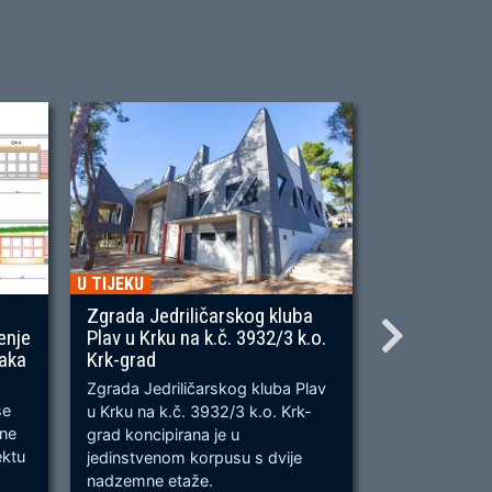
U TIJEKU
U TIJEKU
Zgrada Jedriličarskog kluba
Gradnja ner
enje
Plav u Krku na k.č. 3932/3 k.o.
OU, na predj
naka
Krk-grad
Prometnica će
Zgrada Jedriličarskog kluba Plav
prometnica u 
se
u Krku na k.č. 3932/3 k.o. Krk-
od k.č. 2209/
bne
grad koncipirana je u
odvijanju dv
ektu
jedinstvenom korpusu s dvije
dok su na kra
nadzemne etaže.