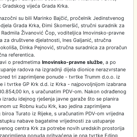
k Gradskog vijeća Grada Krka.
nazočni su bili Marinko Bajčić, pročelnik Jedinstvenog
djela Grada Krka, Đimi Skomeršić, stručni suradnik za
 Radmila Živanović Čop, voditeljica Imovinsko-pravne
 za društvene djelatnosti, Ines Galjanić, stručna
 okoliša, Dinka Pejnović, stručna suradnica za proračun
čna referentica.
ravi o predmetima
Imovinsko-pravne službe
, a po
panje radova na izgradnji dijela dionice nerazvrstane
ored tri zaprimljene ponude - tvrtke Trumm d.o.o. iz
ke i tvrtke GP Krk d.d. iz Krka - najpovoljnijom izabrana
 830.854,00 kn, s uračunatim PDV-om. Nakon odrađenog
izradu idejnog rješenja javne garaže što se planira
tenom uz Robnu kuću Krk, kao jedina zaprimljena
biroa Turato iz Rijeke, s uračunatim PDV-om vrijedna
tupku nabave bagatelne vrijednosti za ustupanje
venog centra Krk za potrebe novih uredskih prostorija
 zaprimljena ponuda prihvaćena je ona tvrtke Eding