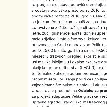
raspodjele sredstava boravišne pristojbe 
sredstava ekološke pristojbe za 2016. te 
spomeničke rente za 2016. godinu. Nadalj
s riječkom Poliklinikom Ivaniš za narednu
zdravstvene zaštite, točnije ultrazvučnih p
jetre, žuči, gušterače, aorte, donje šupl
male zdjelice, limfnih čvorova, želuca i 
prihvaćanjem Grad se obavezao Poliklinic
od 1.625,00 kn, što godišnje iznosi 19.500
mjeseci ultrazvučni pregled iskoristile 
usluga. Na inicijativu Lokalne akcijske g
akcijske grupe u ribarstvu (LAGUR) kojoj
teritorijalne kohezije putem promicanja g
radnih mjesta i pružanja podrške upošljiv
zajednicama što ovise o ribolovu i akvakul
U raspravi o predmetima
Odsjeka za pros
za projekt adaptacije Velike gradske vij
upravne zgrade Grada Krka iz Državnog 