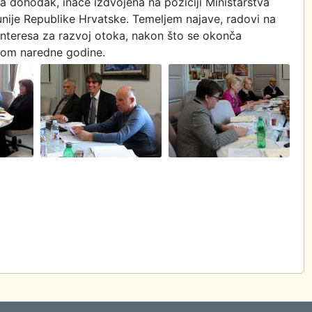
na dohodak, inače izdvojena na poziciji Ministarstva
nije Republike Hrvatske. Temeljem najave, radovi na
teresa za razvoj otoka, nakon što se okonča
inom naredne godine.