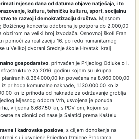
primati mjesec dana od datuma objave natječaja, i to
razovanje, kulturu, tehničku kulturu, sport, socijalnu
stvo te razvoj i demokratizaciju društva.
Mjesnom
og Božićnog koncerta odobrena je potpora do 2.000,00
 obzirom na veliki broj izvođača. Osnovnoj školi Fran
kn pomoći za realizaciju 16. po redu humanitarnog
 u Velikoj dvorani Srednje škole Hrvatski kralj
nalno gospodarstvo
, prihvaćen je Prijedlog Odluke o I.
nfrastrukture za 2016. godinu kojom su ukupna
o planiranih 8.364.000,00 kn povećana na 8.960.000,00
 iz prihoda komunalne naknade, 1.130.000,00 kn iz
00,00 kn iz prihoda od naknade za održavanje groblja
ijedlog Mjesnog odbora Vrh, usvojena je ponuda
rha, vrijedna 8.687,50 kn, s PDV-om, kojom su
ste na dionici od naselja Salatići prema Kaštelu
ravne i kadrovske poslove
, s ciljem donošenja na
otreni su i usvojeni: Prijedlog Izmjene Programa