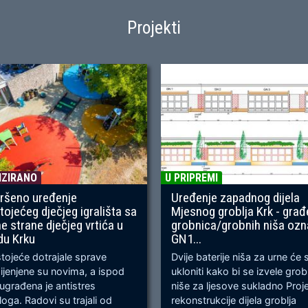
Projekti
IZIRANO
U PRIPREMI
ršeno uređenje
Uređenje zapadnog dijela
tojećeg dječjeg igrališta sa
Mjesnog groblja Krk - građ
ne strane dječjeg vrtića u
grobnica/grobnih niša oz
du Krku
GN1...
ojeće dotrajale sprave
Dvije baterije niša za urne će 
jenjene su novima, a ispod
ukloniti kako bi se izvele gro
 ugrađena je antistres
niše za ljesove sukladno Proj
oga. Radovi su trajali od
rekonstrukcije dijela groblja