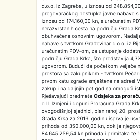
d.o.o. iz Zagreba, u iznosu od 248.854,
pregovaračkog postupka javne nabave s t
iznosu od 174.160,00 kn, s uračunatim PD
nerazvrstanih cesta na području Grada Krk
obuhvaćene osnovnim ugovorom. Nadalj
nabave s tvrtkom Građevinar d.o.o. iz Ri
uračunatim PDV-om, za ustupanje dodatnih
području Grada Krka, što predstavlja 4,3
ugovorom. Budući da početkom veljače n
prostora sa zakupnikom - tvrtkom Pečarić 
prvom katu zgrade smještene na adresi Ve
zakup i na daljnjih pet godina omogući i
Rješavajući predmete
Odsjeka za proračun
o II. Izmjeni i dopuni Proračuna Grada Krk
ovogodišnjoj sjednici, planiranoj 20. prosi
Grada Krka za 2016. godinu isprva je usv
prihoda od 350.000,00 kn, dok je njegov
84.645.259,54 kn prihoda i primitaka te 