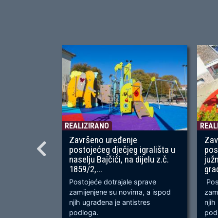
REALIZIRANO
REAL
Završeno uređenje
Zav
postojećeg dječjeg igrališta u
pos
naselju Bajčići, na dijelu z.č.
juž
1859/2,...
gra
Postojeće dotrajale sprave
Post
zamijenjene su novima, a ispod
zami
njih ugrađena je antistres
njih
podloga.
podl