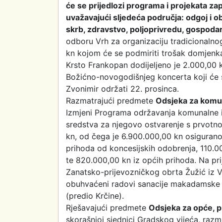
će se prijedlozi programa i projekata za
uvažavajući sljedeća područja: odgoj i ob
skrb, zdravstvo, poljoprivredu, gospodar
odboru Vrh za organizaciju tradicionaln
kn kojom će se podmiriti trošak domjenka
Krsto Frankopan dodijeljeno je 2.000,00 
Božićno-novogodišnjeg koncerta koji će se
Zvonimir održati 22. prosinca.
Razmatrajući predmete
Odsjeka za komu
Izmjeni Programa održavanja komunalne i
sredstva za njegovo ostvarenje s prvotn
kn, od čega je 6.900.000,00 kn osigurano
prihoda od koncesijskih odobrenja, 110.0
te 820.000,00 kn iz općih prihoda. Na pr
Zanatsko-prijevozničkog obrta Žužić iz V
obuhvaćeni radovi sanacije makadamske ce
(predio Krčine).
Rješavajući predmete
Odsjeka za opće, p
skorašnjoj sjednici Gradskog vijeća, razm