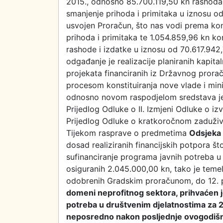
2015., odnosno 85.700.119,50 kn rashoda 
smanjenje prihoda i primitaka u iznosu od
usvojen Proračun, što nas vodi prema k
prihoda i primitaka te 1.054.859,96 kn k
rashode i izdatke u iznosu od 70.617.94
odgađanje je realizacije planiranih kapita
projekata financiranih iz Državnog prora
procesom konstituiranja nove vlade i min
odnosno novom raspodjelom sredstava je
Prijedlog Odluke o II. Izmjeni Odluke o i
Prijedlog Odluke o kratkoročnom zaduživ
Tijekom rasprave o predmetima
Odsjeka 
dosad realiziranih financijskih potpora 
sufinanciranje programa javnih potreba u
osiguranih 2.045.000,00 kn, tako je tem
odobrenih Gradskim proračunom, do 12. pr
domeni neprofitnog sektora, prihvaćen je
potreba u društvenim djelatnostima za 2
neposredno nakon posljednje ovogodišnje 