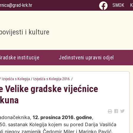
arnica@grad-krk.hr
SMOK
K
povijesti i kulture
Gradske institucije
Jedinstveni upravni odjel
/
Izvješća s Kolegija
/
Izvješća s Kolegija 2016.
/
e Velike gradske vijećnice
 kuna
adonačeknika,
12. prosinca 2016. godine
,
50. sastanak Kolegija kojem su pored Darija Vasilića
li njegov zamjenik Čedomir Miler i Marinko Pavlić,