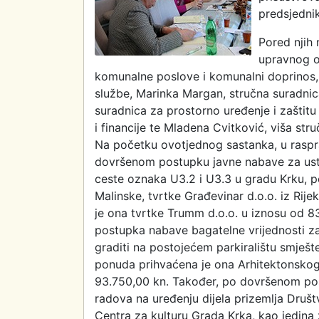
predsjedni
Pored njih 
upravnog o
komunalne poslove i komunalni doprinos,
službe, Marinka Margan, stručna suradnica
suradnica za prostorno uređenje i zaštitu
i financije te Mladena Cvitković, viša stru
Na početku ovotjednog sastanka, u rasp
dovršenom postupku javne nabave za ustu
ceste oznaka U3.2 i U3.3 u gradu Krku, p
Malinske, tvrtke Građevinar d.o.o. iz Rije
je ona tvrtke Trumm d.o.o. u iznosu od
postupka nabave bagatelne vrijednosti za 
graditi na postojećem parkiralištu smješ
ponuda prihvaćena je ona Arhitektonskog 
93.750,00 kn. Također, po dovršenom pos
radova na uređenju dijela prizemlja Društ
Centra za kulturu Grada Krka, kao jedina