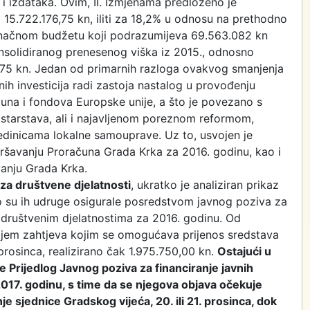
i izdataka. Ovim, II. Izmjenama predloženo je
 15.722.176,75 kn, iliti za 18,2% u odnosu na prethodno
onačnom budžetu koji podrazumijeva 69.563.082 kn
onsolidiranog prenesenog viška iz 2015., odnosno
2,75 kn. Jedan od primarnih razloga ovakvog smanjenja
lnih investicija radi zastoja nastalog u provođenju
čuna i fondova Europske unije, a što je povezano s
istarstava, ali i najavljenom poreznom reformom,
dinicama lokalne samouprave. Uz to, usvojen je
zvršavanju Proračuna Grada Krka za 2016. godinu, kao i
anju Grada Krka.
za društvene djelatnosti
, ukratko je analiziran prikaz
što su ih udruge osigurale posredstvom javnog poziva za
 društvenim djelatnostima za 2016. godinu. Od
eljem zahtjeva kojim se omogućava prijenos sredstava
osinca, realizirano čak 1.975.750,00 kn.
Ostajući u
 Prijedlog Javnog poziva za financiranje javnih
017. godinu, s time da se njegova objava očekuje
sjednice Gradskog vijeća, 20. ili 21. prosinca, dok