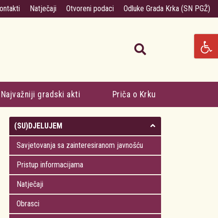
ontakti
Natječaji
Otvoreni podaci
Odluke Grada Krka (SN PGŽ)
Najvažniji gradski akti
Priča o Krku
(SU)DJELUJEM
Savjetovanja sa zainteresiranom javnošću
Pristup informacijama
Natječaji
Obrasci