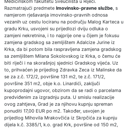
Medicinskom fakultetu Sveučilišta u Rijeci.
Razmatrajući predmete
Imovinsko-pravne službe
, s
namjerom rješavanja imovinsko-pravnih odnosa
vezanih uz cestu lociranu na području Malog Karteca u
gradu Krku, usvojeni su prijedlozi dviju odluka o
zamjeni nekretnina, i to najprije one u čijem je fokusu
zamjena gradskog sa zemljištem Adalcize Jurine iz
Krka, da bi potom bila raspravljena zamjena gradskog
sa zemljištem Milana Sokolovskog iz Krka, o čemu će
biti riječi i na skorašnjoj sjednici Gradskog vijeća. Uz
to, prihvaćen je prijedlog Zdravka Zeca iz Malinske da
se za z.č. 172/2, površine 131 m2, te z.č. 171/2,
površine 351 m2, obje k.o. Linardići, zaključi
kupoprodajni ugovor, obzirom da se radi o parcelama
predviđenim za izgradnju puta. U smislu realizacije
ovog zahtjeva, Grad je za njihovu kupnju spreman
ponuditi 17,00 EUR po m2. Također, usvojen je
prijedlog Mihovila Mrakovčića iz Skrpčića za kupnju
dijela k.č. 3385/1, k.o. grad Krk, površine od 150 m2,