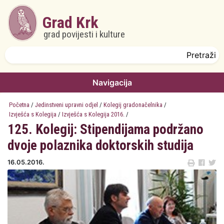
Skoči na glavni sadržaj
Grad Krk
grad povijesti i kulture
Obrazac pretrage
Pretraži
Navigacija
Početna
/
Jedinstveni upravni odjel
/
Kolegij gradonačelnika
/
Izvješća s Kolegija
/
Izvješća s Kolegija 2016.
/
125. Kolegij: Stipendijama podržano
dvoje polaznika doktorskih studija
16.05.2016.