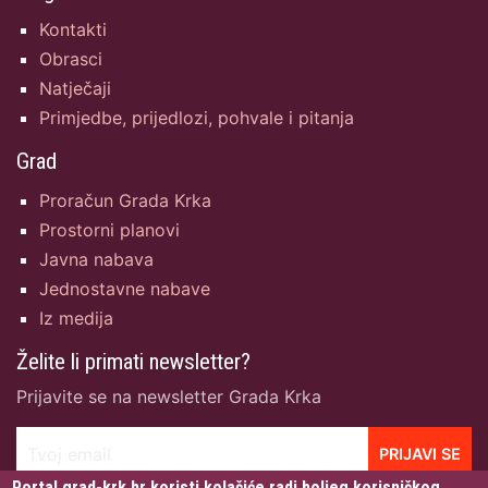
Kontakti
Obrasci
Natječaji
Primjedbe, prijedlozi, pohvale i pitanja
Grad
Proračun Grada Krka
Prostorni planovi
Javna nabava
Jednostavne nabave
Iz medija
Želite li primati newsletter?
Prijavite se na newsletter Grada Krka
Tvoj email
PRIJAVI SE
Portal grad-krk.hr koristi kolačiće radi boljeg korisničkog