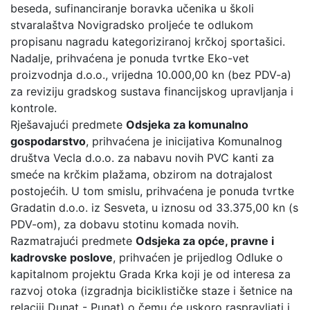
beseda, sufinanciranje boravka učenika u školi
stvaralaštva Novigradsko proljeće te odlukom
propisanu nagradu kategoriziranoj krčkoj sportašici.
Nadalje, prihvaćena je ponuda tvrtke Eko-vet
proizvodnja d.o.o., vrijedna 10.000,00 kn (bez PDV-a)
za reviziju gradskog sustava financijskog upravljanja i
kontrole.
Rješavajući predmete
Odsjeka za komunalno
gospodarstvo
, prihvaćena je inicijativa Komunalnog
društva Vecla d.o.o. za nabavu novih PVC kanti za
smeće na krčkim plažama, obzirom na dotrajalost
postojećih. U tom smislu, prihvaćena je ponuda tvrtke
Gradatin d.o.o. iz Sesveta, u iznosu od 33.375,00 kn (s
PDV-om), za dobavu stotinu komada novih.
Razmatrajući predmete
Odsjeka za opće, pravne i
kadrovske poslove
, prihvaćen je prijedlog Odluke o
kapitalnom projektu Grada Krka koji je od interesa za
razvoj otoka (izgradnja biciklističke staze i šetnice na
relaciji Dunat - Punat) o čemu će uskoro raspravljati i