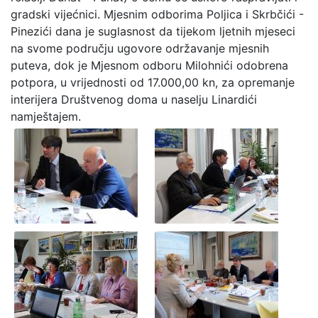
gradski vijećnici. Mjesnim odborima Poljica i Skrbčići -
Pinezići dana je suglasnost da tijekom ljetnih mjeseci
na svome području ugovore održavanje mjesnih
puteva, dok je Mjesnom odboru Milohnići odobrena
potpora, u vrijednosti od 17.000,00 kn, za opremanje
interijera Društvenog doma u naselju Linardići
namještajem.