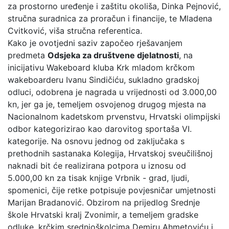
za prostorno uređenje i zaštitu okoliša, Dinka Pejnović,
stručna suradnica za proračun i financije, te Mladena
Cvitković, viša stručna referentica.
Kako je ovotjedni saziv započeo rješavanjem
predmeta
Odsjeka za društvene djelatnosti
, na
inicijativu Wakeboard kluba Krk mladom krčkom
wakeboarderu Ivanu Sindičiću, sukladno gradskoj
odluci, odobrena je nagrada u vrijednosti od 3.000,00
kn, jer ga je, temeljem osvojenog drugog mjesta na
Nacionalnom kadetskom prvenstvu, Hrvatski olimpijski
odbor kategorizirao kao darovitog sportaša VI.
kategorije. Na osnovu jednog od zaključaka s
prethodnih sastanaka Kolegija, Hrvatskoj sveučilišnoj
naknadi bit će realizirana potpora u iznosu od
5.000,00 kn za tisak knjige Vrbnik - grad, ljudi,
spomenici, čije retke potpisuje povjesničar umjetnosti
Marijan Bradanović. Obzirom na prijedlog Srednje
škole Hrvatski kralj Zvonimir, a temeljem gradske
odluke, krčkim srednjoškolcima Demiru Ahmetoviću i