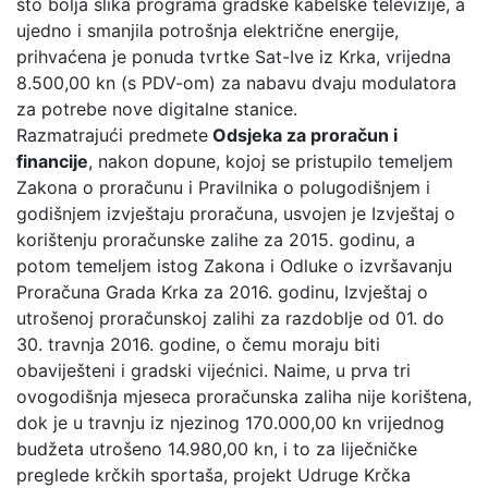
što bolja slika programa gradske kabelske televizije, a
ujedno i smanjila potrošnja električne energije,
prihvaćena je ponuda tvrtke Sat-Ive iz Krka, vrijedna
8.500,00 kn (s PDV-om) za nabavu dvaju modulatora
za potrebe nove digitalne stanice.
Razmatrajući predmete
Odsjeka za proračun i
financije
, nakon dopune, kojoj se pristupilo temeljem
Zakona o proračunu i Pravilnika o polugodišnjem i
godišnjem izvještaju proračuna, usvojen je Izvještaj o
korištenju proračunske zalihe za 2015. godinu, a
potom temeljem istog Zakona i Odluke o izvršavanju
Proračuna Grada Krka za 2016. godinu, Izvještaj o
utrošenoj proračunskoj zalihi za razdoblje od 01. do
30. travnja 2016. godine, o čemu moraju biti
obaviješteni i gradski vijećnici. Naime, u prva tri
ovogodišnja mjeseca proračunska zaliha nije korištena,
dok je u travnju iz njezinog 170.000,00 kn vrijednog
budžeta utrošeno 14.980,00 kn, i to za liječničke
preglede krčkih sportaša, projekt Udruge Krčka