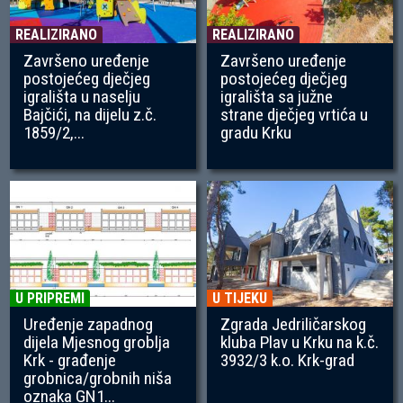
REALIZIRANO
REALIZIRANO
Završeno uređenje
Završeno uređenje
postojećeg dječjeg
postojećeg dječjeg
igrališta u naselju
igrališta sa južne
Bajčići, na dijelu z.č.
strane dječjeg vrtića u
1859/2,...
gradu Krku
U PRIPREMI
U TIJEKU
Uređenje zapadnog
Zgrada Jedriličarskog
dijela Mjesnog groblja
kluba Plav u Krku na k.č.
Krk - građenje
3932/3 k.o. Krk-grad
grobnica/grobnih niša
oznaka GN1...