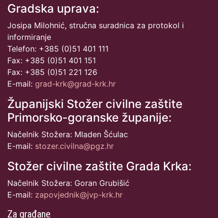
Gradska uprava:
Josipa Milohnić, stručna suradnica za protokol i
informiranje
Telefon: +385 (0)51 401 111
Fax: +385 (0)51 401 151
Fax: +385 (0)51 221 126
E-mail:
grad-krk@grad-krk.hr
Županijski Stožer civilne zaštite
Primorsko-goranske županije:
Načelnik Stožera: Mladen Šćulac
E-mail:
stozer.civilna@pgz.hr
Stožer civilne zaštite Grada Krka:
Načelnik Stožera: Goran Grubišić
E-mail:
zapovjednik@jvp-krk.hr
Za građane