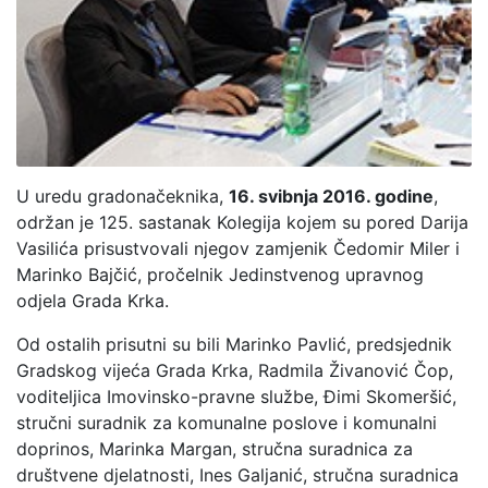
U uredu gradonačeknika,
16. svibnja 2016. godine
,
održan je 125. sastanak Kolegija kojem su pored Darija
Vasilića prisustvovali njegov zamjenik Čedomir Miler i
Marinko Bajčić, pročelnik Jedinstvenog upravnog
odjela Grada Krka.
Od ostalih prisutni su bili Marinko Pavlić, predsjednik
Gradskog vijeća Grada Krka, Radmila Živanović Čop,
voditeljica Imovinsko-pravne službe, Đimi Skomeršić,
stručni suradnik za komunalne poslove i komunalni
doprinos, Marinka Margan, stručna suradnica za
društvene djelatnosti, Ines Galjanić, stručna suradnica