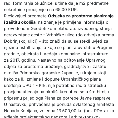
radi formiranja okućnice, s time da je m2 predmetne
nekretnine procijenjen na 65,00 EUR.
Rješavajući predmete
Odsjeka za prostorno planiranje
i zaštitu okoliša
, na znanje je primljena informacija o
provedenom Geodetskom elaboratu izvedenog stanja
nerazvrstane ceste - Vrbničke ulice (do odvojka prema
Dobrinjskoj ulici) - što znači da su se stekli uvjeti za
njezino asfaltiranje, a koje se planira uvrstiti u Program
gradnje, objekata i uređaja komunalne infrastrukture
za 2017. godinu. Nastavno na očitovanje Upravnog
odjela za prostorno uređenje, graditeljstvo i zaštitu
okoliša Primorsko-goranske županije, u kojem stoji
kako za II. Izmjene i dopune Urbanističkog plana
uređenja UPU 1 - Krk, nije potrebno raditi stratešku
procjenu utjecaja na okoliš, krenut će se u što hitniju
pripremu prijedloga Plana za potrebe Javne rasprave.
U nastavku, prihvaćena je ponuda ovlaštenog arhitekta
Nenada Kocijana, vrijedna 13.500,00 kn (bez PDV-a) za
vršenje projektantskog nadzora i arhitektonsko-