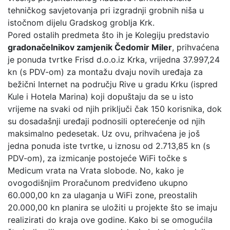
tehničkog savjetovanja pri izgradnji grobnih niša u
istočnom dijelu Gradskog groblja Krk.
Pored ostalih predmeta što ih je Kolegiju predstavio
gradonačelnikov zamjenik Čedomir Miler
, prihvaćena
je ponuda tvrtke Frisd d.o.o.iz Krka, vrijedna 37.997,24
kn (s PDV-om) za montažu dvaju novih uređaja za
bežični Internet na području Rive u gradu Krku (ispred
Kule i Hotela Marina) koji dopuštaju da se u isto
vrijeme na svaki od njih priključi čak 150 korisnika, dok
su dosadašnji uređaji podnosili opterećenje od njih
maksimalno pedesetak. Uz ovu, prihvaćena je još
jedna ponuda iste tvrtke, u iznosu od 2.713,85 kn (s
PDV-om), za izmicanje postojeće WiFi točke s
Medicum vrata na Vrata slobode. No, kako je
ovogodišnjim Proračunom predviđeno ukupno
60.000,00 kn za ulaganja u WiFi zone, preostalih
20.000,00 kn planira se uložiti u projekte što se imaju
realizirati do kraja ove godine. Kako bi se omogućila