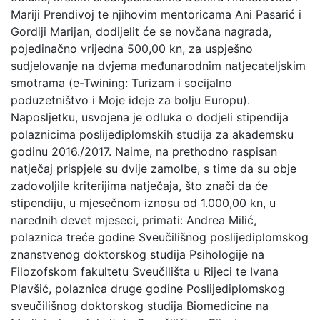
Mariji Prendivoj te njihovim mentoricama Ani Pasarić i
Gordiji Marijan, dodijelit će se novčana nagrada,
pojedinačno vrijedna 500,00 kn, za uspješno
sudjelovanje na dvjema međunarodnim natjecateljskim
smotrama (e-Twining: Turizam i socijalno
poduzetništvo i Moje ideje za bolju Europu).
Naposljetku, usvojena je odluka o dodjeli stipendija
polaznicima poslijediplomskih studija za akademsku
godinu 2016./2017. Naime, na prethodno raspisan
natječaj prispjele su dvije zamolbe, s time da su obje
zadovoljile kriterijima natječaja, što znači da će
stipendiju, u mjesečnom iznosu od 1.000,00 kn, u
narednih devet mjeseci, primati: Andrea Milić,
polaznica treće godine Sveučilišnog poslijediplomskog
znanstvenog doktorskog studija Psihologije na
Filozofskom fakultetu Sveučilišta u Rijeci te Ivana
Plavšić, polaznica druge godine Poslijediplomskog
sveučilišnog doktorskog studija Biomedicine na