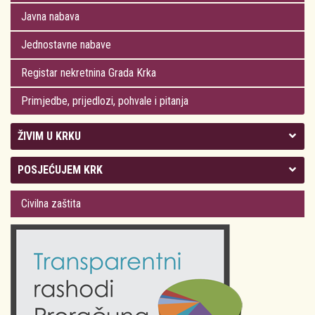
Javna nabava
Jednostavne nabave
Registar nekretnina Grada Krka
Primjedbe, prijedlozi, pohvale i pitanja
ŽIVIM U KRKU
Kolegij gradonačelnika
POSJEĆUJEM KRK
Gradsko vijeće
Plan Grada Krka
Civilna zaštita
Odluke Grada Krka (Službene novine PGŽ)
Krk 360° VR panorama
Kalendar događanja
Krk uživo
Kultura
Fotogalerije
Obrazovanje
Kalendar događanja