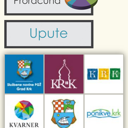
Zdravlje
Turistička zajednica Grada Krka
Komunalne usluge
Turistička zajednica otoka Krka
Civilni sektor (arhiva udruga)
Priča o Krku
Sport i rekreacija
Kulturno nasljeđe otoka Krka
Kulturno-turistička ruta Putovima Frankopana
Dar iz Krka
Interpretacijski centar pomorske baštine