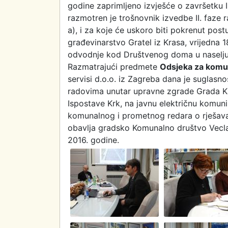
godine zaprimljeno izvješće o završetku I
razmotren je trošnovnik izvedbe II. faze 
a), i za koje će uskoro biti pokrenut po
građevinarstvo Gratel iz Krasa, vrijedna 
odvodnje kod Društvenog doma u naselju
Razmatrajući predmete
Odsjeka za komu
servisi d.o.o. iz Zagreba dana je suglas
radovima unutar upravne zgrade Grada Kr
Ispostave Krk, na javnu električnu komuni
komunalnog i prometnog redara o rješava
obavlja gradsko Komunalno društvo Vecla d
2016. godine.