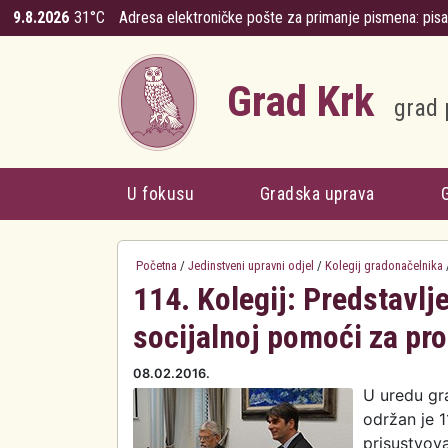
Skoči na glavni sadržaj
9.8.2026
31°C
Adresa elektroničke pošte za primanje pismena:
pis
Grad Krk
grad 
U fokusu
Gradska uprava
Početna
/
Jedinstveni upravni odjel
/
Kolegij gradonačelnika
114. Kolegij: Predstavlj
socijalnoj pomoći za pr
08.02.2016.
U uredu gr
održan je 1
prisustvova