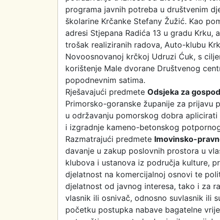
programa javnih potreba u društvenim dje
školarine Krčanke Stefany Žužić. Kao pom
adresi Stjepana Radića 13 u gradu Krku, a
trošak realiziranih radova, Auto-klubu Krk
Novoosnovanoj krčkoj Udruzi Ćuk, s cilje
korištenje Male dvorane Društvenog centr
popodnevnim satima.
Rješavajući predmete
Odsjeka za gospod
Primorsko-goranske županije za prijavu p
u održavanju pomorskog dobra aplicirati 
i izgradnje kameno-betonskog potpornog
Razmatrajući predmete
Imovinsko-pravn
davanje u zakup poslovnih prostora u vla
klubova i ustanova iz područja kulture, pr
djelatnost na komercijalnoj osnovi te poli
djelatnost od javnog interesa, tako i za r
vlasnik ili osnivač, odnosno suvlasnik il
početku postupka nabave bagatelne vrije