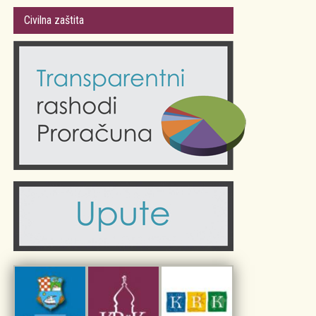
Gradsko vijeće
Plan Grada Krka
Civilna zaštita
Odluke Grada Krka (Službene novine PGŽ)
Krk 360° VR panorama
Kalendar događanja
Krk uživo
Kultura
Fotogalerije
Obrazovanje
Kalendar događanja
Zdravlje
Turistička zajednica Grada Krka
Komunalne usluge
Turistička zajednica otoka Krka
Civilni sektor (arhiva udruga)
Priča o Krku
Sport i rekreacija
Kulturno nasljeđe otoka Krka
Kulturno-turistička ruta Putovima Frankopana
Dar iz Krka