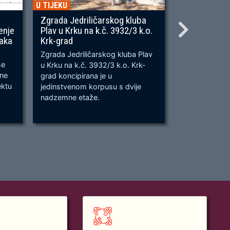
U TIJEKU
U TIJEKU
Zgrada Jedriličarskog kluba
Gradnja ner
enje
Plav u Krku na k.č. 3932/3 k.o.
OU, na predj
naka
Krk-grad
Prometnica će
Zgrada Jedriličarskog kluba Plav
prometnica u 
se
u Krku na k.č. 3932/3 k.o. Krk-
od k.č. 2209/
bne
grad koncipirana je u
odvijanju dv
ektu
jedinstvenom korpusu s dvije
dok su na kra
nadzemne etaže.