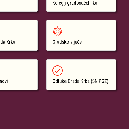
Kolegij gradonačelnika
ada Krka
Gradsko vijeće
anovi
Odluke Grada Krka (SN PGŽ)