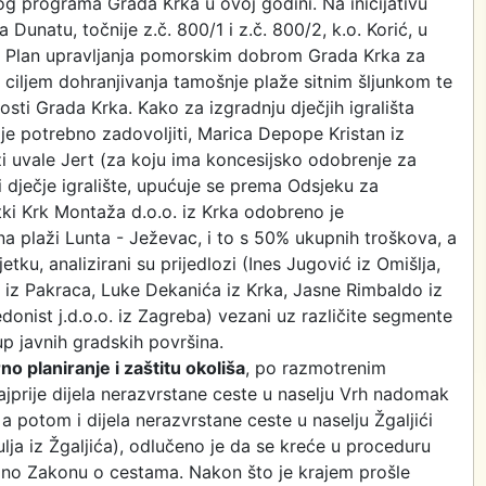
og programa Grada Krka u ovoj godini. Na inicijativu
a Dunatu, točnije z.č. 800/1 i z.č. 800/2, k.o. Korić, u
a u Plan upravljanja pomorskim dobrom Grada Krka za
 ciljem dohranjivanja tamošnje plaže sitnim šljunkom te
osti Grada Krka. Kako za izgradnju dječjih igrališta
 je potrebno zadovoljiti, Marica Depope Kristan iz
i uvale Jert (za koju ima koncesijsko odobrenje za
di dječje igralište, upućuje se prema Odsjeku za
rtki Krk Montaža d.o.o. iz Krka odobreno je
na plaži Lunta - Ježevac, i to s 50% ukupnih troškova, a
tku, analizirani su prijedlozi (Ines Jugović iz Omišlja,
r iz Pakraca, Luke Dekanića iz Krka, Jasne Rimbaldo iz
donist j.d.o.o. iz Zagreba) vezani uz različite segmente
p javnih gradskih površina.
o planiranje i zaštitu okoliša
, po razmotrenim
najprije dijela nerazvrstane ceste u naselju Vrh nadomak
a potom i dijela nerazvrstane ceste u naselju Žgaljići
lja iz Žgaljića), odlučeno je da se kreće u proceduru
dno Zakonu o cestama. Nakon što je krajem prošle