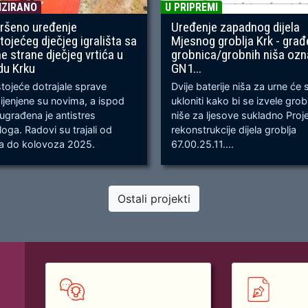
IZIRANO
U PRIPREMI
ršeno uređenje
Uređenje zapadnog dijela
tojećeg dječjeg igrališta sa
Mjesnog groblja Krk - građ
ne strane dječjeg vrtića u
grobnica/grobnih niša oz
du Krku
GN1...
ojeće dotrajale sprave
Dvije baterije niša za urne će 
jenjene su novima, a ispod
ukloniti kako bi se izvele gro
 ugrađena je antistres
niše za ljesove sukladno Proj
oga. Radovi su trajali od
rekonstrukcije dijela groblja
ja do kolovoza 2025.
67.00.25.11....
Ostali projekti