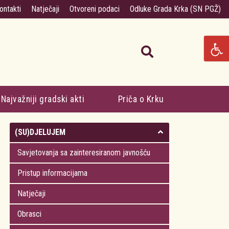
ontakti
Natječaji
Otvoreni podaci
Odluke Grada Krka (SN PGŽ)
Najvažniji gradski akti
Priča o Krku
(SU)DJELUJEM
Savjetovanja sa zainteresiranom javnošću
Pristup informacijama
Natječaji
Obrasci