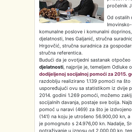
pročelnik 
Od ostalih 
Imovinsko-
komunalne poslove i komunalni doprinos,
djelatnosti, Ines Galjanić, stručna suradn
Hrgovčić, stručna suradnica za gospodar
stručna referentica.
Budući da je ovotjedni sastanak otpoče
djelatnosti
, najprije je, temeljem Odluke 
dodijeljenoj socijalnoj pomoći za 2015. 
razdoblju realizirano 1.139 pomoći na št
uspoređujući ovu sa statistikom iz dvije
2014. godini 1.269 pomoći, možemo zaključ
socijalnih davanja, postaje sve bolja. Naj
pomoć u naravi (469) za što je izdvojen
(141) na koju je utrošeno 56.900,00 kn, 
je pomognuto s 24.976,00 kn. Nadalje, Sre
potraživanje u iznosu od 2.000,00 kn, tem