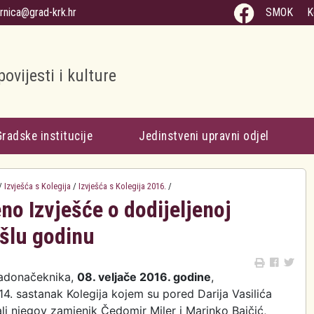
arnica@grad-krk.hr
SMOK
K
povijesti i kulture
Gradske institucije
Jedinstveni upravni odjel
/
Izvješća s Kolegija
/
Izvješća s Kolegija 2016.
/
eno Izvješće o dodijeljenoj
ošlu godinu
adonačeknika,
08. veljače 2016. godine
,
14. sastanak Kolegija kojem su pored Darija Vasilića
li njegov zamjenik Čedomir Miler i Marinko Bajčić,