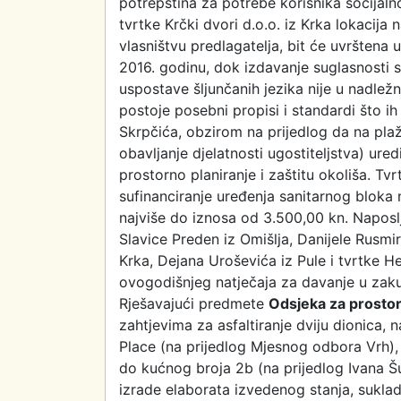
potrepština za potrebe korisnika socijaln
tvrtke Krčki dvori d.o.o. iz Krka lokacija n
vlasništvu predlagatelja, bit će uvršten
2016. godinu, dok izdavanje suglasnosti s
uspostave šljunčanih jezika nije u nadležn
postoje posebni propisi i standardi što ih
Skrpčića, obzirom na prijedlog da na plaž
obavljanje djelatnosti ugostiteljstva) ure
prostorno planiranje i zaštitu okoliša. Tv
sufinanciranje uređenja sanitarnog bloka 
najviše do iznosa od 3.500,00 kn. Naposlje
Slavice Preden iz Omišlja, Danijele Rusmi
Krka, Dejana Uroševića iz Pule i tvrtke He
ovogodišnjeg natječaja za davanje u zaku
Rješavajući predmete
Odsjeka za prostorn
zahtjevima za asfaltiranje dviju dionica, 
Place (na prijedlog Mjesnog odbora Vrh), 
do kućnog broja 2b (na prijedlog Ivana Šu
izrade elaborata izvedenog stanja, sukla