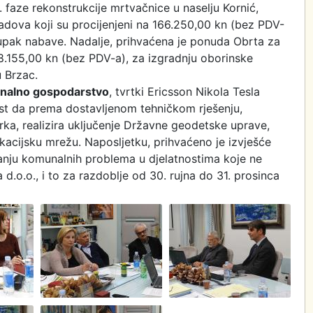
. faze rekonstrukcije mrtvačnice u naselju Kornić,
radova koji su procijenjeni na 166.250,00 kn (bez PDV-
stupak nabave. Nadalje, prihvaćena je ponuda Obrta za
18.155,00 kn (bez PDV-a), za izgradnju oborinske
 Brzac.
nalno gospodarstvo
, tvrtki Ericsson Nikola Tesla
nost da prema dostavljenom tehničkom rješenju,
ka, realizira uključenje Državne geodetske uprave,
kacijsku mrežu. Naposljetku, prihvaćeno je izvješće
nju komunalnih problema u djelatnostima koje ne
.o.o., i to za razdoblje od 30. rujna do 31. prosinca