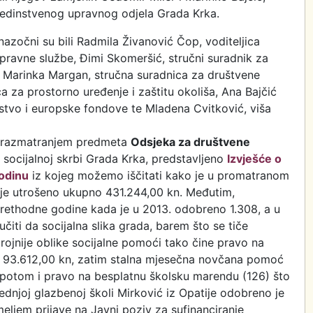
Jedinstvenog upravnog odjela Grada Krka.
nazočni su bili Radmila Živanović Čop, voditeljica
pravne službe, Đimi Skomeršić, stručni suradnik za
 Marinka Margan, stručna suradnica za društvene
ica za prostorno uređenje i zaštitu okoliša, Ana Bajčić
stvo i europske fondove te Mladena Cvitković, viša
o razmatranjem predmeta
Odsjeka za društvene
o socijalnoj skrbi Grada Krka, predstavljeno
Izvješće o
godinu
iz kojeg možemo iščitati kako je u promatranom
o je utrošeno ukupno 431.244,00 kn. Međutim,
 prethodne godine kada je u 2013. odobreno 1.308, a u
iti da socijalna slika grada, barem što se tiče
brojnije oblike socijalne pomoći tako čine pravo na
o 93.612,00 kn, zatim stalna mjesečna novčana pomoć
a potom i pravo na besplatnu školsku marendu (126) što
dnjoj glazbenoj školi Mirković iz Opatije odobreno je
eljem prijave na Javni poziv za sufinanciranje