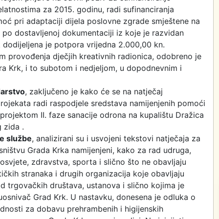
latnostima za 2015. godinu, radi sufinanciranja
oć pri adaptaciji dijela poslovne zgrade smještene na
 po dostavljenoj dokumentaciji iz koje je razvidan
 dodijeljena je potpora vrijedna 2.000,00 kn.
m provođenja dječjih kreativnih radionica, odobreno je
a Krk, i to subotom i nedjeljom, u dopodnevnim i
arstvo
, zaključeno je kako će se na natječaj
rojekata radi raspodjele sredstava namijenjenih pomoći
projektom II. faze sanacije odrona na kupalištu Dražica
 zida .
e službe
, analizirani su i usvojeni tekstovi natječaja za
sništvu Grada Krka namijenjeni, kako za rad udruga,
osvjete, zdravstva, sporta i slično što ne obavljaju
tičkih stranaka i drugih organizacija koje obavljaju
ad trgovačkih društava, ustanova i slično kojima je
i suosnivač Grad Krk. U nastavku, donesena je odluka o
dnosti za dobavu prehrambenih i higijenskih