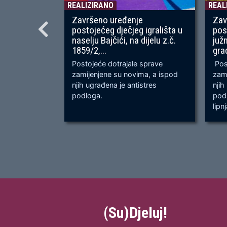
REALIZIRANO
REAL
Završeno uređenje
Zav
postojećeg dječjeg igrališta u
pos
naselju Bajčići, na dijelu z.č.
juž
1859/2,...
gra
Postojeće dotrajale sprave
Post
zamijenjene su novima, a ispod
zami
njih ugrađena je antistres
njih
podloga.
podl
lipn
(Su)Djeluj!