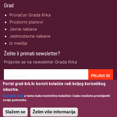
Grad
Proračun Grada Krka
Prostorni planovi
Javna nabava
Jednostavne nabave
Iz medija
Želite li primati newsletter?
Prijavite se na newsletter Grada Krka
Tvoj email
PRIJAVI SE
Portal grad-krk.hr koristi kolačiće radi boljeg korisničkog
iskustva.
Saznajte više
o tome kako koristimo kolačiće i kako možete promijeniti
svoje postavke.
Grad Krk © 2026 · Sva prava pridržana · Dizajn:
Igor
Gržetić
· Izrada & Hosting:
NetCom d.o.o.
·
Uvjeti
Slažem se
Želim više informacija
korištenja
·
Zaštita privatnosti
·
Pristupačnost