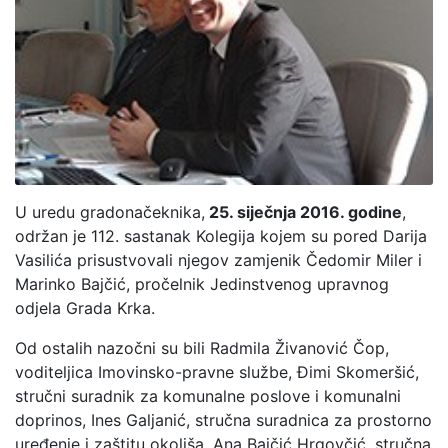
U uredu gradonačeknika,
25. siječnja 2016. godine
,
održan je 112. sastanak Kolegija kojem su pored Darija
Vasilića prisustvovali njegov zamjenik Čedomir Miler i
Marinko Bajčić, pročelnik Jedinstvenog upravnog
odjela Grada Krka.
Od ostalih nazočni su bili Radmila Živanović Čop,
voditeljica Imovinsko-pravne službe, Đimi Skomeršić,
stručni suradnik za komunalne poslove i komunalni
doprinos, Ines Galjanić, stručna suradnica za prostorno
uređenje i zaštitu okoliša, Ana Bajčić Hrgovčić, stručna