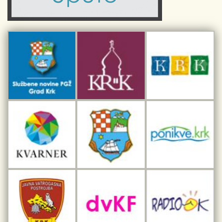
Sport i rekreacija
Kulturno nasljeđe otoka Krka
Kulturno-turistička ruta Putovima Frankopana
Dar iz Krka
Interpretacijski centar pomorske baštine