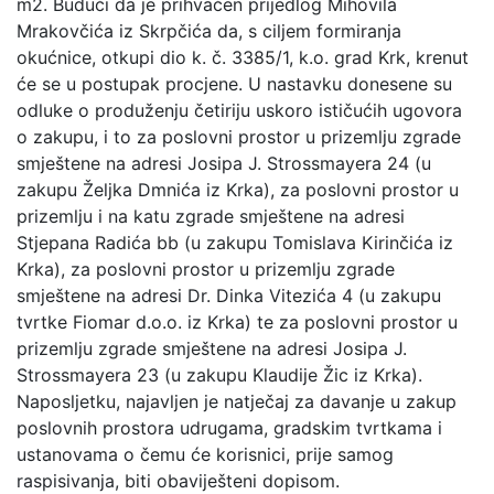
m2. Budući da je prihvaćen prijedlog Mihovila
Mrakovčića iz Skrpčića da, s ciljem formiranja
okućnice, otkupi dio k. č. 3385/1, k.o. grad Krk, krenut
će se u postupak procjene. U nastavku donesene su
odluke o produženju četiriju uskoro ističućih ugovora
o zakupu, i to za poslovni prostor u prizemlju zgrade
smještene na adresi Josipa J. Strossmayera 24 (u
zakupu Željka Dmnića iz Krka), za poslovni prostor u
prizemlju i na katu zgrade smještene na adresi
Stjepana Radića bb (u zakupu Tomislava Kirinčića iz
Krka), za poslovni prostor u prizemlju zgrade
smještene na adresi Dr. Dinka Vitezića 4 (u zakupu
tvrtke Fiomar d.o.o. iz Krka) te za poslovni prostor u
prizemlju zgrade smještene na adresi Josipa J.
Strossmayera 23 (u zakupu Klaudije Žic iz Krka).
Naposljetku, najavljen je natječaj za davanje u zakup
poslovnih prostora udrugama, gradskim tvrtkama i
ustanovama o čemu će korisnici, prije samog
raspisivanja, biti obaviješteni dopisom.