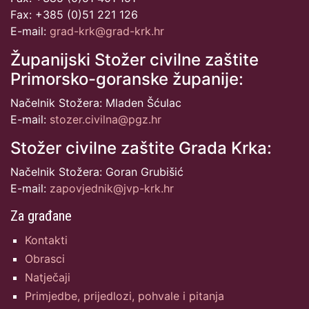
Fax: +385 (0)51 221 126
E-mail:
grad-krk@grad-krk.hr
Županijski Stožer civilne zaštite
Primorsko-goranske županije:
Načelnik Stožera: Mladen Šćulac
E-mail:
stozer.civilna@pgz.hr
Stožer civilne zaštite Grada Krka:
Načelnik Stožera: Goran Grubišić
E-mail:
zapovjednik@jvp-krk.hr
Za građane
Kontakti
Obrasci
Natječaji
Primjedbe, prijedlozi, pohvale i pitanja