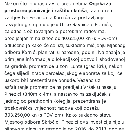
Nakon što je u raspravi o predmetima
Osjeka za
prostorno planiranje i zaštitu okoliša
, razmotren
zahtjev Ive Feranda iz Kornića za postavljanje
rasvjetnog stupa u dijelu Ulice Ravnica u Korniću,
zajedno s očitovanjem o potrebnim radovima,
procijenjenim na iznos od 10.625,00 kn (s PDV-om),
odlučeno je kako će se isti, sukladno mišljenju Mjesnog
odbora Kornić, planirati u narednoj godini. Na znanje je
primljena informacija o lokacijskoj dozvoli ishodovanoj
za gradnju prometnice u zoni Lunta (grad Krk), nakon
čega slijedi izrada parcelacijskog elaborata za koji će
uskoro biti prezentirane ponude. Vezano uz
asfaltiranje prometnice na predijelu Vršak u naselju
Pinezići (340m x 4m), a nastavno na zaključak s
jednog od prethodnih Kolegija, prezentirana je
troškovnička vrijednost radova koji dosežu
303.250,00 kn (s PDV-om). Kako sukladno stavu
Mjesnog odbora Skrbčići-Pinezići ova investicija nije u
njihovom planu za razdoblje od 2016. do 2018. godine,