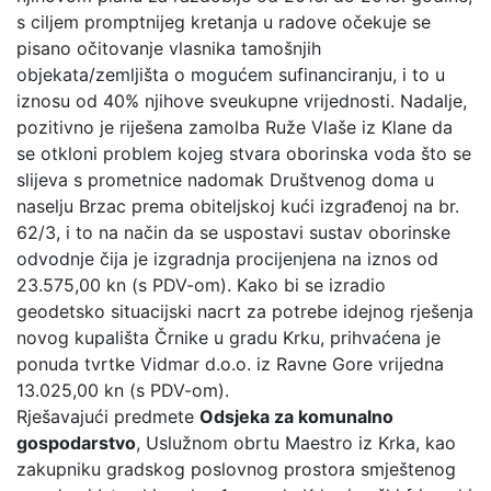
s ciljem promptnijeg kretanja u radove očekuje se
pisano očitovanje vlasnika tamošnjih
objekata/zemljišta o mogućem sufinanciranju, i to u
iznosu od 40% njihove sveukupne vrijednosti. Nadalje,
pozitivno je riješena zamolba Ruže Vlaše iz Klane da
se otkloni problem kojeg stvara oborinska voda što se
slijeva s prometnice nadomak Društvenog doma u
naselju Brzac prema obiteljskoj kući izgrađenoj na br.
62/3, i to na način da se uspostavi sustav oborinske
odvodnje čija je izgradnja procijenjena na iznos od
23.575,00 kn (s PDV-om). Kako bi se izradio
geodetsko situacijski nacrt za potrebe idejnog rješenja
novog kupališta Črnike u gradu Krku, prihvaćena je
ponuda tvrtke Vidmar d.o.o. iz Ravne Gore vrijedna
13.025,00 kn (s PDV-om).
Rješavajući predmete
Odsjeka za komunalno
gospodarstvo
, Uslužnom obrtu Maestro iz Krka, kao
zakupniku gradskog poslovnog prostora smještenog