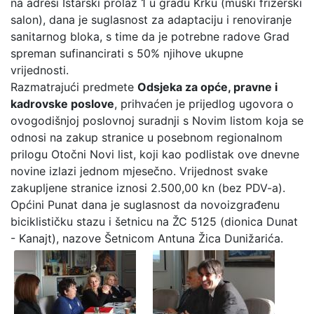
na adresi Istarski prolaz 1 u gradu Krku (muški frizerski
salon), dana je suglasnost za adaptaciju i renoviranje
sanitarnog bloka, s time da je potrebne radove Grad
spreman sufinancirati s 50% njihove ukupne
vrijednosti.
Razmatrajući predmete
Odsjeka za opće, pravne i
kadrovske poslove
, prihvaćen je prijedlog ugovora o
ovogodišnjoj poslovnoj suradnji s Novim listom koja se
odnosi na zakup stranice u posebnom regionalnom
prilogu Otočni Novi list, koji kao podlistak ove dnevne
novine izlazi jednom mjesečno. Vrijednost svake
zakupljene stranice iznosi 2.500,00 kn (bez PDV-a).
Općini Punat dana je suglasnost da novoizgrađenu
biciklističku stazu i šetnicu na ŽC 5125 (dionica Dunat
- Kanajt), nazove Šetnicom Antuna Žica Dunižarića.