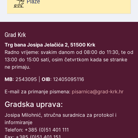
Plaže
Grad Krk
Trg bana Josipa Jelačića 2, 51500 Krk
Radno vrijeme: svakim danom od 08:00 do 11:30, te od
13:00 do 15:00 sati, osim četvrtkom kada se stranke
ne primaju.
MB
: 2543095 |
OIB
: 12405095116
E-mail za primanje pismena:
pisarnica@grad-krk.hr
Gradska uprava:
Josipa Milohnić, stručna suradnica za protokol i
informiranje
Telefon: +385 (0)51 401 111
Fax: +385 (0)51 401 151