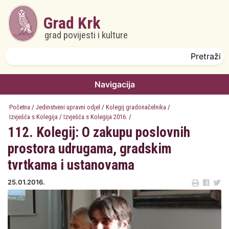
Skoči na glavni sadržaj
Grad Krk
grad povijesti i kulture
Obrazac pretrage
Pretraži
Navigacija
Početna
/
Jedinstveni upravni odjel
/
Kolegij gradonačelnika
/
Izvješća s Kolegija
/
Izvješća s Kolegija 2016.
/
112. Kolegij: O zakupu poslovnih
prostora udrugama, gradskim
tvrtkama i ustanovama
25.01.2016.