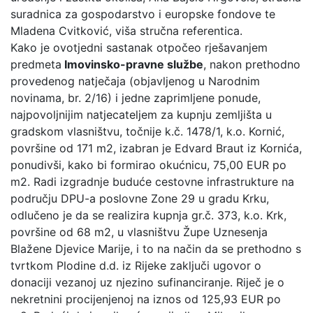
suradnica za gospodarstvo i europske fondove te
Mladena Cvitković, viša stručna referentica.
Kako je ovotjedni sastanak otpočeo rješavanjem
predmeta
Imovinsko-pravne službe
, nakon prethodno
provedenog natječaja (objavljenog u Narodnim
novinama, br. 2/16) i jedne zaprimljene ponude,
najpovoljnijim natjecateljem za kupnju zemljišta u
gradskom vlasništvu, točnije k.č. 1478/1, k.o. Kornić,
površine od 171 m2, izabran je Edvard Braut iz Kornića,
ponudivši, kako bi formirao okućnicu, 75,00 EUR po
m2. Radi izgradnje buduće cestovne infrastrukture na
području DPU-a poslovne Zone 29 u gradu Krku,
odlučeno je da se realizira kupnja gr.č. 373, k.o. Krk,
površine od 68 m2, u vlasništvu Župe Uznesenja
Blažene Djevice Marije, i to na način da se prethodno s
tvrtkom Plodine d.d. iz Rijeke zaključi ugovor o
donaciji vezanoj uz njezino sufinanciranje. Riječ je o
nekretnini procijenjenoj na iznos od 125,93 EUR po