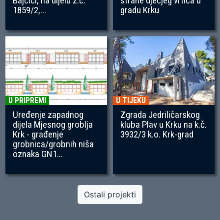
Bajčići, na dijelu z.č.
strane dječjeg vrtića u
1859/2,...
gradu Krku
U PRIPREMI
U TIJEKU
Uređenje zapadnog
Zgrada Jedriličarskog
dijela Mjesnog groblja
kluba Plav u Krku na k.č.
Krk - građenje
3932/3 k.o. Krk-grad
grobnica/grobnih niša
oznaka GN1...
Ostali projekti