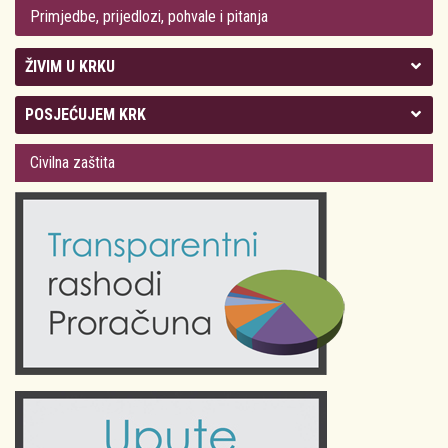
Primjedbe, prijedlozi, pohvale i pitanja
ŽIVIM U KRKU
Kolegij gradonačelnika
POSJEĆUJEM KRK
Gradsko vijeće
Plan Grada Krka
Civilna zaštita
Odluke Grada Krka (Službene novine PGŽ)
Krk 360° VR panorama
Kalendar događanja
Krk uživo
Kultura
Fotogalerije
Obrazovanje
Kalendar događanja
Zdravlje
Turistička zajednica Grada Krka
Komunalne usluge
Turistička zajednica otoka Krka
Civilni sektor (arhiva udruga)
Priča o Krku