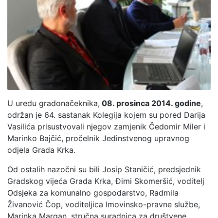
U uredu gradonačeknika,
08. prosinca 2014. godine
,
održan je 64. sastanak Kolegija kojem su pored Darija
Vasilića prisustvovali njegov zamjenik Čedomir Miler i
Marinko Bajčić, pročelnik Jedinstvenog upravnog
odjela Grada Krka.
Od ostalih nazočni su bili Josip Staničić, predsjednik
Gradskog vijeća Grada Krka, Đimi Skomeršić, voditelj
Odsjeka za komunalno gospodarstvo, Radmila
Živanović Čop, voditeljica Imovinsko-pravne službe,
Marinka Margan, stručna suradnica za društvene