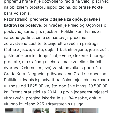
pripremu hrane nije dozvoljeno raditi na Veloj placi već
na obližnjem prostoru ispod zidina, do terase Koktel
bara Volsonis.
Razmatrajući predmete
Odsjeka za opće, pravne i
kadrovske poslove
, prihvaćen je Prijedlog Ugovora o
poslovnoj suradnji s riječkom Poliklinikom Ivaniš za
narednu godinu, čime se nastavlja pružanje
zdravstvene zaštite, točnije ultrazvučnih pretraga
(štitne žljezde, vrata, dojki, trbušnih organa, jetre, žuči,
gušterače, aorte, donje šuplje vene, slezene, bubrega,
prostate, mokraćnog mjehura, male zdjelice, limfnih
čvorova, želuca i crijeva) za stanovnike s područja
Grada Krka. Njegovim prihvaćanjem Grad se obvezao
Poliklinici Ivaniš isplaćivati paušalnu mjesečnu naknadu
u iznosu od 1.625,00 kn, što godišnje iznosi 19.500,00
kn. Prema statistici za 2014., u prvih jedanaest mjeseci
ultrazvučni pregled iskoristile su 184 osobe, dok je
ukupno izvršeno 225 zdravstvenih usluga.