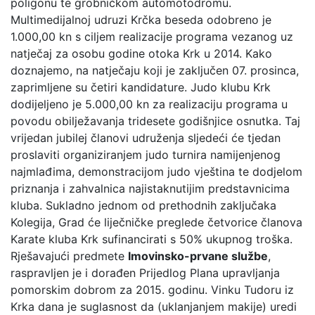
poligonu te grobničkom automotodromu.
Multimedijalnoj udruzi Krčka beseda odobreno je
1.000,00 kn s ciljem realizacije programa vezanog uz
natječaj za osobu godine otoka Krk u 2014. Kako
doznajemo, na natječaju koji je zaključen 07. prosinca,
zaprimljene su četiri kandidature. Judo klubu Krk
dodijeljeno je 5.000,00 kn za realizaciju programa u
povodu obilježavanja tridesete godišnjice osnutka. Taj
vrijedan jubilej članovi udruženja sljedeći će tjedan
proslaviti organiziranjem judo turnira namijenjenog
najmlađima, demonstracijom judo vještina te dodjelom
priznanja i zahvalnica najistaknutijim predstavnicima
kluba. Sukladno jednom od prethodnih zaključaka
Kolegija, Grad će liječničke preglede četvorice članova
Karate kluba Krk sufinancirati s 50% ukupnog troška.
Rješavajući predmete
Imovinsko-prvane službe
,
raspravljen je i dorađen Prijedlog Plana upravljanja
pomorskim dobrom za 2015. godinu. Vinku Tudoru iz
Krka dana je suglasnost da (uklanjanjem makije) uredi