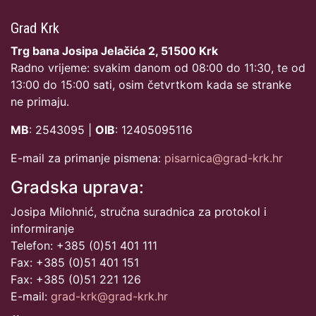
Grad Krk
Trg bana Josipa Jelačića 2, 51500 Krk
Radno vrijeme: svakim danom od 08:00 do 11:30, te od
13:00 do 15:00 sati, osim četvrtkom kada se stranke
ne primaju.
MB
: 2543095 |
OIB
: 12405095116
E-mail za primanje pismena:
pisarnica@grad-krk.hr
Gradska uprava:
Josipa Milohnić, stručna suradnica za protokol i
informiranje
Telefon: +385 (0)51 401 111
Fax: +385 (0)51 401 151
Fax: +385 (0)51 221 126
E-mail:
grad-krk@grad-krk.hr