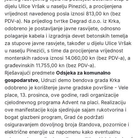
dijelu Ulice Vršak u naselju Pinezići, a procijenjena
vrijednost navedenog posla iznosi 813,00 kn (bez
PDV-a). Na prijedlog tvrtke Degrad d.o.o. iz Krka,
odobreno je postavljanje javne rasvijete, odnosno
polaganje kabela i izgradnja devet betonskih temelja
za stupove javne rasvjete, također u dijelu Ulice Vršak
u naselju Pinezići, s time da procijenjena vrijednost
monterskih radova iznosi 14.060,00 kn (bez PDV-a), a
građevinskih 11.755,00 kn (bez PDV-a).
Rješavajući predmete
Odsjeka za komunalno
gospodarstvo
, Udruzi demo bendova grada Krka
odobreno je korištenje javne gradske površine - Vele
place, 13. prosinca, ove godine, radi organizacije
cjelodnevnog programa Advent na placi. Realizaciju
ove manifestacije koja sjedinjuje sajam rukotvorina i
bogat glazbeni program, Grad će podržati
osiguravanjem dovoljnog broja štandova, pozornice i
električne energije uz napomenu kako eventualnu