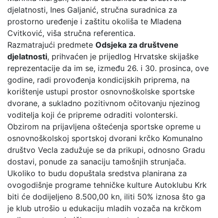
djelatnosti, Ines Galjanić, stručna suradnica za
prostorno uređenje i zaštitu okoliša te Mladena
Cvitković, viša stručna referentica.
Razmatrajući predmete
Odsjeka za društvene
djelatnosti
, prihvaćen je prijedlog Hrvatske skijaške
reprezentacije da im se, između 26. i 30. prosinca, ove
godine, radi provođenja kondicijskih priprema, na
korištenje ustupi prostor osnovnoškolske sportske
dvorane, a sukladno pozitivnom očitovanju njezinog
voditelja koji će pripreme odraditi volonterski.
Obzirom na prijavljena oštećenja sportske opreme u
osnovnoškolskoj sportskoj dvorani krčko Komunalno
društvo Vecla zadužuje se da prikupi, odnosno Gradu
dostavi, ponude za sanaciju tamošnjih strunjača.
Ukoliko to budu dopuštala sredstva planirana za
ovogodišnje programe tehničke kulture Autoklubu Krk
biti će dodijeljeno 8.500,00 kn, iliti 50% iznosa što ga
je klub utrošio u edukaciju mladih vozača na krčkom