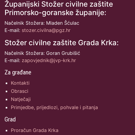
Županijski Stožer civilne zaštite
Primorsko-goranske županije:
Načelnik Stožera: Mladen Šćulac
E-mail:
stozer.civilna@pgz.hr
Stožer civilne zaštite Grada Krka:
Načelnik Stožera: Goran Grubišić
E-mail:
zapovjednik@jvp-krk.hr
Za građane
Kontakti
Obrasci
Natječaji
Primjedbe, prijedlozi, pohvale i pitanja
Grad
Proračun Grada Krka