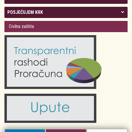
Kolegij gradonačelnika
POSJEĆUJEM KRK
Gradsko vijeće
Plan Grada Krka
Civilna zaštita
Odluke Grada Krka (Službene novine PGŽ)
Krk 360° VR panorama
Kalendar događanja
Krk uživo
Kultura
Fotogalerije
Obrazovanje
Kalendar događanja
Zdravlje
Turistička zajednica Grada Krka
Komunalne usluge
Turistička zajednica otoka Krka
Civilni sektor (arhiva udruga)
Priča o Krku
Sport i rekreacija
Kulturno nasljeđe otoka Krka
Kulturno-turistička ruta Putovima Frankopana