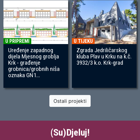
U PRIPREMI
U TIJEKU
Uređenje zapadnog
Zgrada Jedriličarskog
dijela Mjesnog groblja
kluba Plav u Krku na k.č.
Krk - građenje
3932/3 k.o. Krk-grad
grobnica/grobnih niša
oznaka GN1...
Ostali projekti
(Su)Djeluj!