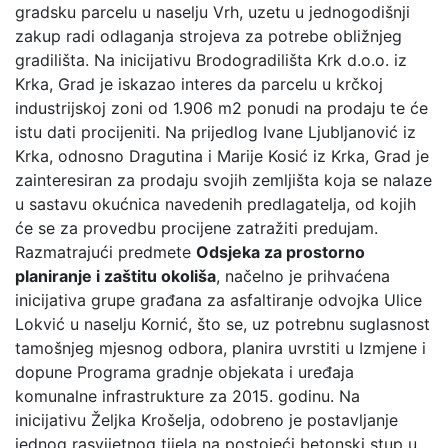
gradsku parcelu u naselju Vrh, uzetu u jednogodišnji
zakup radi odlaganja strojeva za potrebe obližnjeg
gradilišta. Na inicijativu Brodogradilišta Krk d.o.o. iz
Krka, Grad je iskazao interes da parcelu u krčkoj
industrijskoj zoni od 1.906 m2 ponudi na prodaju te će
istu dati procijeniti. Na prijedlog Ivane Ljubljanović iz
Krka, odnosno Dragutina i Marije Kosić iz Krka, Grad je
zainteresiran za prodaju svojih zemljišta koja se nalaze
u sastavu okućnica navedenih predlagatelja, od kojih
će se za provedbu procijene zatražiti predujam.
Razmatrajući predmete
Odsjeka za prostorno
planiranje i zaštitu okoliša
, načelno je prihvaćena
inicijativa grupe građana za asfaltiranje odvojka Ulice
Lokvić u naselju Kornić, što se, uz potrebnu suglasnost
tamošnjeg mjesnog odbora, planira uvrstiti u Izmjene i
dopune Programa gradnje objekata i uređaja
komunalne infrastrukture za 2015. godinu. Na
inicijativu Željka Krošelja, odobreno je postavljanje
jednog rasvijetnog tijela na postojeći betonski stup u