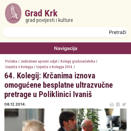
Skoči na glavni sadržaj
Grad Krk
grad povijesti i kulture
Obrazac pretrage
Pretraži
Navigacija
Početna
/
Jedinstveni upravni odjel
/
Kolegij gradonačelnika
/
Izvješća s Kolegija
/
Izvješća s Kolegija 2014.
/
64. Kolegij: Krčanima iznova
omogućene besplatne ultrazvučne
pretrage u Poliklinici Ivaniš
08.12.2014.