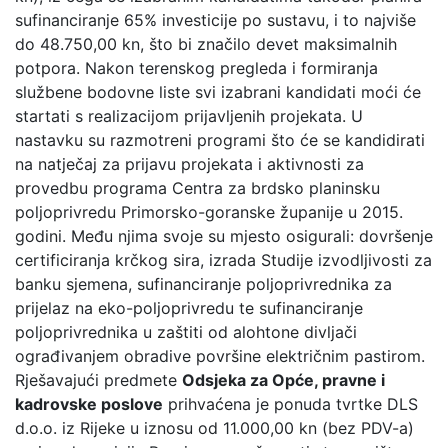
sufinanciranje 65% investicije po sustavu, i to najviše
do 48.750,00 kn, što bi značilo devet maksimalnih
potpora. Nakon terenskog pregleda i formiranja
službene bodovne liste svi izabrani kandidati moći će
startati s realizacijom prijavljenih projekata. U
nastavku su razmotreni programi što će se kandidirati
na natječaj za prijavu projekata i aktivnosti za
provedbu programa Centra za brdsko planinsku
poljoprivredu Primorsko-goranske županije u 2015.
godini. Među njima svoje su mjesto osigurali: dovršenje
certificiranja krčkog sira, izrada Studije izvodljivosti za
banku sjemena, sufinanciranje poljoprivrednika za
prijelaz na eko-poljoprivredu te sufinanciranje
poljoprivrednika u zaštiti od alohtone divljači
ograđivanjem obradive površine električnim pastirom.
Rješavajući predmete
Odsjeka za Opće, pravne i
kadrovske poslove
prihvaćena je ponuda tvrtke DLS
d.o.o. iz Rijeke u iznosu od 11.000,00 kn (bez PDV-a)