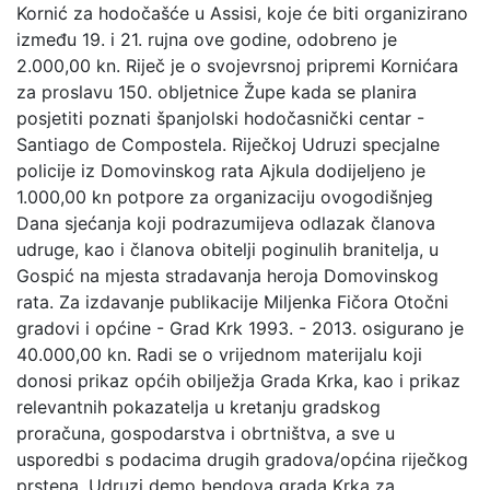
Kornić za hodočašće u Assisi, koje će biti organizirano
između 19. i 21. rujna ove godine, odobreno je
2.000,00 kn. Riječ je o svojevrsnoj pripremi Kornićara
za proslavu 150. obljetnice Župe kada se planira
posjetiti poznati španjolski hodočasnički centar -
Santiago de Compostela. Riječkoj Udruzi specjalne
policije iz Domovinskog rata Ajkula dodijeljeno je
1.000,00 kn potpore za organizaciju ovogodišnjeg
Dana sjećanja koji podrazumijeva odlazak članova
udruge, kao i članova obitelji poginulih branitelja, u
Gospić na mjesta stradavanja heroja Domovinskog
rata. Za izdavanje publikacije Miljenka Fičora Otočni
gradovi i općine - Grad Krk 1993. - 2013. osigurano je
40.000,00 kn. Radi se o vrijednom materijalu koji
donosi prikaz općih obilježja Grada Krka, kao i prikaz
relevantnih pokazatelja u kretanju gradskog
proračuna, gospodarstva i obrtništva, a sve u
usporedbi s podacima drugih gradova/općina riječkog
prstena. Udruzi demo bendova grada Krka za