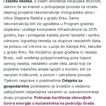
i zaštitu okoliša
, s ciljem ishođenja lokacijske dozvole,
uskoro će se krenuti u prikupljanje ponuda za izradu
idejnog projekta rekonstrukcije Vinogradske ulice i
Ulice Stjepana Radića u gradu Krku. Sama
rekonstrukcija biti će ugrađena u Program gradnje
objekata i uređaja komunalne infrastrukture za 2015.
godinu, kao i polaganje kabela javne rasvjete i optike,
odnosno izgradnja temelja za stupove rasvjetnih tijela,
na potezu od crkvice sv. Lucije do Kampa Krk, također
u gradu Krku. Na inicijativu grupe građana iz naselja
Brzac, radi uređenja poljoprivrednog puta (ispod
samog naselja, nedaleko uvale Vela Jana) koji će
pojedine vlasničke areale spojiti s morem, biti će
naručen troškovnik, a potom i zatražene ponude.
Tijekom rasprave o predmetima
Odsjeka za
gospodarstvo
podneseno je izvješće o nedavno
zaključenim natječajima vezanim uz subvencioniranje
dvaju programa:
Poticanje korištenja obnovljivih
izvora energije u kućanstvima na području Grada