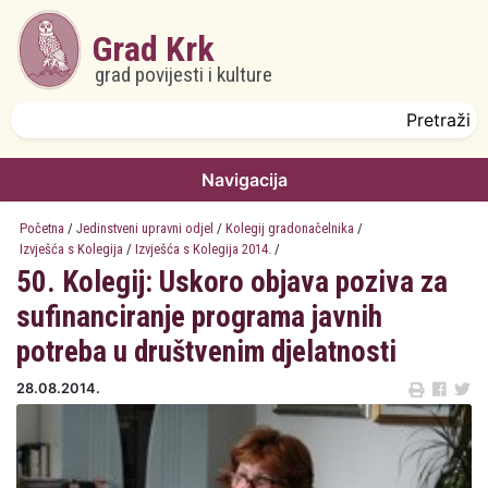
Skoči na glavni sadržaj
Grad Krk
grad povijesti i kulture
Obrazac pretrage
Pretraži
Navigacija
Početna
/
Jedinstveni upravni odjel
/
Kolegij gradonačelnika
/
Izvješća s Kolegija
/
Izvješća s Kolegija 2014.
/
50. Kolegij: Uskoro objava poziva za
sufinanciranje programa javnih
potreba u društvenim djelatnosti
28.08.2014.