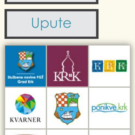
Komunalne usluge
Turistička zajednica otoka Krka
Civilni sektor (arhiva udruga)
Priča o Krku
Sport i rekreacija
Kulturno nasljeđe otoka Krka
Kulturno-turistička ruta Putovima Frankopana
Dar iz Krka
Interpretacijski centar pomorske baštine