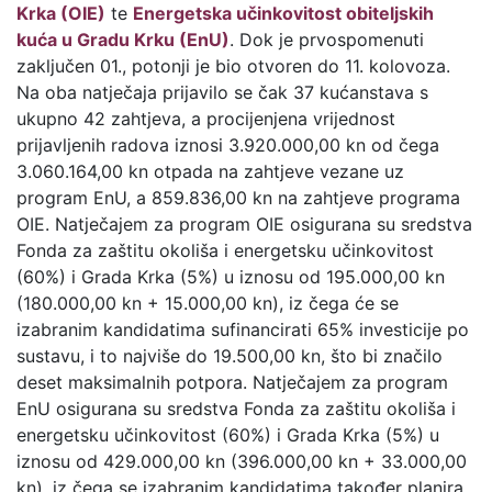
Krka (OIE)
te
Energetska učinkovitost obiteljskih
kuća u Gradu Krku (EnU)
. Dok je prvospomenuti
zaključen 01., potonji je bio otvoren do 11. kolovoza.
Na oba natječaja prijavilo se čak 37 kućanstava s
ukupno 42 zahtjeva, a procijenjena vrijednost
prijavljenih radova iznosi 3.920.000,00 kn od čega
3.060.164,00 kn otpada na zahtjeve vezane uz
program EnU, a 859.836,00 kn na zahtjeve programa
OIE. Natječajem za program OIE osigurana su sredstva
Fonda za zaštitu okoliša i energetsku učinkovitost
(60%) i Grada Krka (5%) u iznosu od 195.000,00 kn
(180.000,00 kn + 15.000,00 kn), iz čega će se
izabranim kandidatima sufinancirati 65% investicije po
sustavu, i to najviše do 19.500,00 kn, što bi značilo
deset maksimalnih potpora. Natječajem za program
EnU osigurana su sredstva Fonda za zaštitu okoliša i
energetsku učinkovitost (60%) i Grada Krka (5%) u
iznosu od 429.000,00 kn (396.000,00 kn + 33.000,00
kn), iz čega se izabranim kandidatima također planira