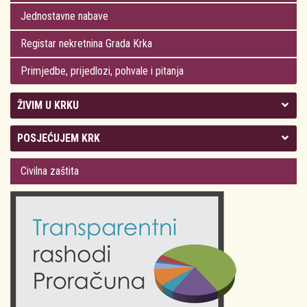
Jednostavne nabave
Registar nekretnina Grada Krka
Primjedbe, prijedlozi, pohvale i pitanja
ŽIVIM U KRKU
Kolegij gradonačelnika
POSJEĆUJEM KRK
Gradsko vijeće
Plan Grada Krka
Civilna zaštita
Odluke Grada Krka (Službene novine PGŽ)
Krk 360° VR panorama
Kalendar događanja
Krk uživo
Kultura
Fotogalerije
Obrazovanje
Kalendar događanja
Zdravlje
Turistička zajednica Grada Krka