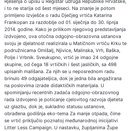
Rješenja o upisu u Registar udruga Republike Hrvatske,
i to ne starija od šest mjeseci. Na znanje je potom
primljeno Izvješće o radu Dječjeg vrtića Katarina
Frankopan za razdoblje od 01. siječnja do 30. lipnja
2014. godine. Kako je prilikom njegovog predstavljanja
izdvojeno, ova otočna odgojno-obrazovna ustanova
svoju je djelatnost realizirala u Matičnom vrtiću Krku te
podružnicama Omišalj, Njivice, Malinska, Vrh, Baška,
Polje i Vrbnik. Sveukupno, vrtić je imao 24 odgojne
skupine, od čega 18 vrtičkih i šest jasličkih, sa 498
upisanih mališana. Za njih se u neposrednom radu
brinulo 49 odgajateljica, dok je jedna bila angažirana
na poslovima izrade didaktičkih materijala. U
spominjanju recentnih zadaća odgojno-obrazovnog
rada izdvojeno je poticanje cjelovitog razvoja djeteta
uz glazbu, dok je, sukladno statusu ustanove,
obrađena godišnja eko-tema Za manje otpada, čime
se vrtić priključio poznatoj međunarodnoj inicijativi
Litter Less Campaign. U nastavku, župljanima Župe