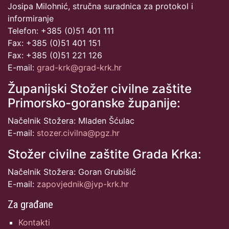
Josipa Milohnić, stručna suradnica za protokol i
informiranje
Telefon: +385 (0)51 401 111
Fax: +385 (0)51 401 151
Fax: +385 (0)51 221 126
E-mail:
grad-krk@grad-krk.hr
Županijski Stožer civilne zaštite
Primorsko-goranske županije:
Načelnik Stožera: Mladen Šćulac
E-mail:
stozer.civilna@pgz.hr
Stožer civilne zaštite Grada Krka:
Načelnik Stožera: Goran Grubišić
E-mail:
zapovjednik@jvp-krk.hr
Za građane
Kontakti