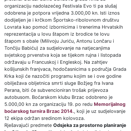
organizaciju nadolazećeg Festivala Evo ti pa slušaj
odobrena je potpora vrijedna 3.000,00 kn. Isti iznos
dodijeljen je i krčkom Športsko-ribolovnom društvu
Lovrata kao pomoć izbornicima i trenerima Hrvatskih
reprezentacija u lovu štapom iz brodice te lovu
štapom s obale (Milivoju Juriću, Antonu Lončaru i
Tončiju Babiću) za sudjelovanje na natjecanjima
svjetskog prvenstva koja se tijekom rujna i listopada
održavaju u Francuskoj i Engleskoj. Na zahtjev
košljunskih franjvaca, hodočasnicima s područja Grada
Krka koji će nazočiti programu kojim se i ove godine
obilježava obljetnica smrti sluge Božjeg fra Ivana
Perana, biti će subvencioniran trošak prijevoza
autobusom. Boćarskom klubu Brzac odobreno je
5.000,00 kn za organizaciju 19. po redu
Memorijalnog
boćarskog turnira Brzac 2014.
, koji je uz sudjelovanje
12 ekipa održan sredinom kolovoza.
Rješavajući predmete
Odsjeka za prostorno planiranje