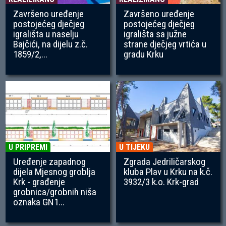
Završeno uređenje
Završeno uređenje
postojećeg dječjeg
postojećeg dječjeg
igrališta u naselju
igrališta sa južne
Bajčići, na dijelu z.č.
strane dječjeg vrtića u
1859/2,...
gradu Krku
U PRIPREMI
U TIJEKU
Uređenje zapadnog
Zgrada Jedriličarskog
dijela Mjesnog groblja
kluba Plav u Krku na k.č.
Krk - građenje
3932/3 k.o. Krk-grad
grobnica/grobnih niša
oznaka GN1...