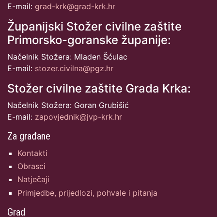
E-mail:
grad-krk@grad-krk.hr
Županijski Stožer civilne zaštite
Primorsko-goranske županije:
Načelnik Stožera: Mladen Šćulac
E-mail:
stozer.civilna@pgz.hr
Stožer civilne zaštite Grada Krka:
Načelnik Stožera: Goran Grubišić
E-mail:
zapovjednik@jvp-krk.hr
Za građane
Kontakti
Obrasci
Natječaji
Primjedbe, prijedlozi, pohvale i pitanja
Grad