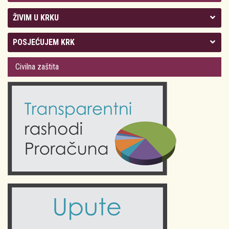
ŽIVIM U KRKU
Kolegij gradonačelnika
POSJEĆUJEM KRK
Gradsko vijeće
Plan Grada Krka
Civilna zaštita
Odluke Grada Krka (Službene novine PGŽ)
Krk 360° VR panorama
Kalendar događanja
Krk uživo
Kultura
Fotogalerije
Obrazovanje
Kalendar događanja
Zdravlje
Turistička zajednica Grada Krka
Komunalne usluge
Turistička zajednica otoka Krka
Civilni sektor (arhiva udruga)
Priča o Krku
Sport i rekreacija
Kulturno nasljeđe otoka Krka