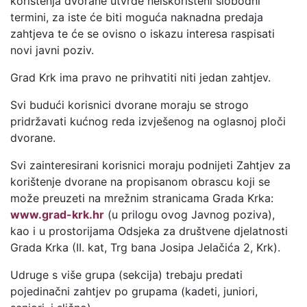
korištenja dvorane utvrde neiskorišteni slobodni
termini, za iste će biti moguća naknadna predaja
zahtjeva te će se ovisno o iskazu interesa raspisati
novi javni poziv.
Grad Krk ima pravo ne prihvatiti niti jedan zahtjev.
Svi budući korisnici dvorane moraju se strogo
pridržavati kućnog reda izvješenog na oglasnoj ploči
dvorane.
Svi zainteresirani korisnici moraju podnijeti Zahtjev za
korištenje dvorane na propisanom obrascu koji se
može preuzeti na mrežnim stranicama Grada Krka:
www.grad-krk.hr
(u prilogu ovog Javnog poziva),
kao i u prostorijama Odsjeka za društvene djelatnosti
Grada Krka (II. kat, Trg bana Josipa Jelačića 2, Krk).
Udruge s više grupa (sekcija) trebaju predati
pojedinačni zahtjev po grupama (kadeti, juniori,