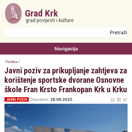
Skoči na glavni sadržaj
Grad Krk
grad povijesti i kulture
Obrazac pretrage
Pretraži
Navigacija
Početna
/
Javni poziv za prikupljanje zahtjeva za
korištenje sportske dvorane Osnovne
škole Fran Krsto Frankopan Krk u Krku
JAVNI POZIV
Objavljeno:
28.06.2022.