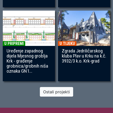
U PRIPREMI
U TIJEKU
Uređenje zapadnog
Zgrada Jedriličarskog
dijela Mjesnog groblja
kluba Plav u Krku na k.č.
Krk - građenje
3932/3 k.o. Krk-grad
grobnica/grobnih niša
oznaka GN1...
Ostali projekti