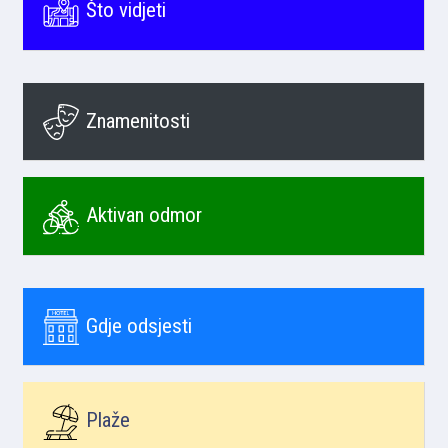
Što vidjeti
Znamenitosti
Aktivan odmor
Gdje odsjesti
Plaže