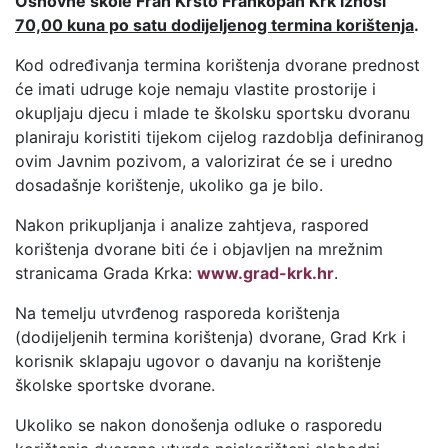
Osnovne škole Fran Krsto Frankopan Krk iznosi
70,00 kuna po satu dodijeljenog termina korištenja
.
Kod određivanja termina korištenja dvorane prednost
će imati udruge koje nemaju vlastite prostorije i
okupljaju djecu i mlade te školsku sportsku dvoranu
planiraju koristiti tijekom cijelog razdoblja definiranog
ovim Javnim pozivom, a valorizirat će se i uredno
dosadašnje korištenje, ukoliko ga je bilo.
Nakon prikupljanja i analize zahtjeva, raspored
korištenja dvorane biti će i objavljen na mrežnim
stranicama Grada Krka:
www.grad-krk.hr
.
Na temelju utvrđenog rasporeda korištenja
(dodijeljenih termina korištenja) dvorane, Grad Krk i
korisnik sklapaju ugovor o davanju na korištenje
školske sportske dvorane.
Ukoliko se nakon donošenja odluke o rasporedu