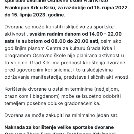
sportske dvorane Osnovne škole Fran Krsto
Frankopan Krk u Krku, za razdoblje od 15. rujna 2022.
do 15. lipnja 2023. godine
.
Dvorana se može koristiti isključivo za sportske
aktivnosti,
svakim radnim danom od 14.00 - 22.00
sata
te
subotom od 08.00 do 20.00 sati
, osim ako
godišnjim planom Centra za kulturu Grada Krka i
programom Osnovne škole nije planirana aktivnost u
to vrijeme. Grad Krk ima prednost korištenja dvorane
pred ugovorenim korisnicima, i to u slučajevima
održavanja manifestacija, predstava i sličnih aktivnosti.
Korištenje dvorane u ostalim terminima (nedjeljom,
praznikom i blagdanom) može se izuzetno odobriti
temeljem posebne odluke gradonačelnika.
Dvorana se može zakupiti na minimalno jedan sat.
Naknada za korištenje velike sportske dvorane