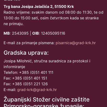
Trg bana Josipa Jelačića 2, 51500 Krk
Radno vrijeme: svakim danom od 08:00 do 11:30, te od
13:00 do 15:00 sati, osim četvrtkom kada se stranke
ne primaju.
MB
: 2543095 |
OIB
: 12405095116
E-mail za primanje pismena:
pisarnica@grad-krk.hr
Gradska uprava:
Josipa Milohnić, stručna suradnica za protokol i
informiranje
Telefon: +385 (0)51 401 111
Fax: +385 (0)51 401 151
Fax: +385 (0)51 221 126
E-mail:
grad-krk@grad-krk.hr
Županijski Stožer civilne zaštite
Primorsko-goranske županije: