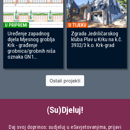
U PRIPREMI
U TIJEKU
Uređenje zapadnog
Zgrada Jedriličarskog
dijela Mjesnog groblja
kluba Plav u Krku na k.č.
Krk - građenje
3932/3 k.o. Krk-grad
grobnica/grobnih niša
oznaka GN1...
Ostali projekti
(Su)Djeluj!
Daj svoj doprinos: sudjeluj u eSavjetovanjima, prijavi