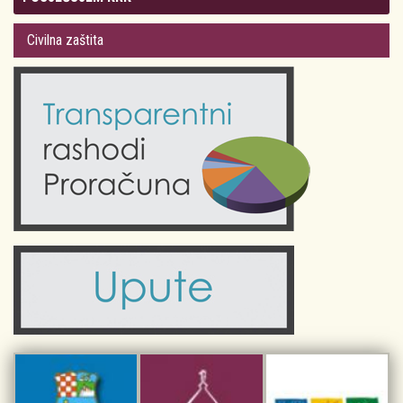
Gradsko vijeće
Plan Grada Krka
Civilna zaštita
Odluke Grada Krka (Službene novine PGŽ)
Krk 360° VR panorama
Kalendar događanja
Krk uživo
Kultura
Fotogalerije
Obrazovanje
Kalendar događanja
Zdravlje
Turistička zajednica Grada Krka
Komunalne usluge
Turistička zajednica otoka Krka
Civilni sektor (arhiva udruga)
Priča o Krku
Sport i rekreacija
Kulturno nasljeđe otoka Krka
Kulturno-turistička ruta Putovima Frankopana
Dar iz Krka