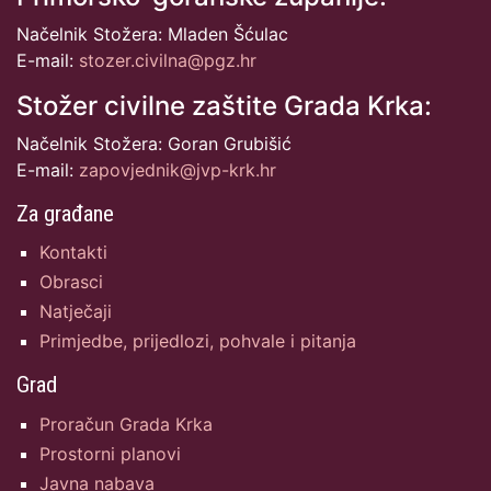
Načelnik Stožera: Mladen Šćulac
E-mail:
stozer.civilna@pgz.hr
Stožer civilne zaštite Grada Krka:
Načelnik Stožera: Goran Grubišić
E-mail:
zapovjednik@jvp-krk.hr
Za građane
Kontakti
Obrasci
Natječaji
Primjedbe, prijedlozi, pohvale i pitanja
Grad
Proračun Grada Krka
Prostorni planovi
Javna nabava