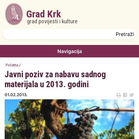
Skoči na glavni sadržaj
Grad Krk
grad povijesti i kulture
Obrazac pretrage
Pretraži
Navigacija
Početna
/
Javni poziv za nabavu sadnog
materijala u 2013. godini
01.02.2013.