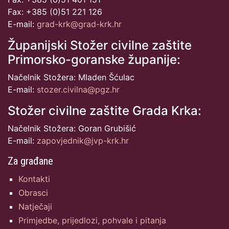
Fax: +385 (0)51 221 126
E-mail:
grad-krk@grad-krk.hr
Županijski Stožer civilne zaštite
Primorsko-goranske županije:
Načelnik Stožera: Mladen Šćulac
E-mail:
stozer.civilna@pgz.hr
Stožer civilne zaštite Grada Krka:
Načelnik Stožera: Goran Grubišić
E-mail:
zapovjednik@jvp-krk.hr
Za građane
Kontakti
Obrasci
Natječaji
Primjedbe, prijedlozi, pohvale i pitanja