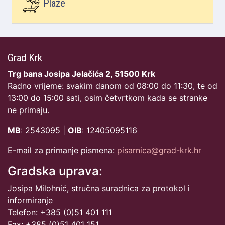
Plaže
Grad Krk
Trg bana Josipa Jelačića 2, 51500 Krk
Radno vrijeme: svakim danom od 08:00 do 11:30, te od
13:00 do 15:00 sati, osim četvrtkom kada se stranke
ne primaju.
MB
: 2543095 |
OIB
: 12405095116
E-mail za primanje pismena:
pisarnica@grad-krk.hr
Gradska uprava:
Josipa Milohnić, stručna suradnica za protokol i
informiranje
Telefon: +385 (0)51 401 111
Fax: +385 (0)51 401 151