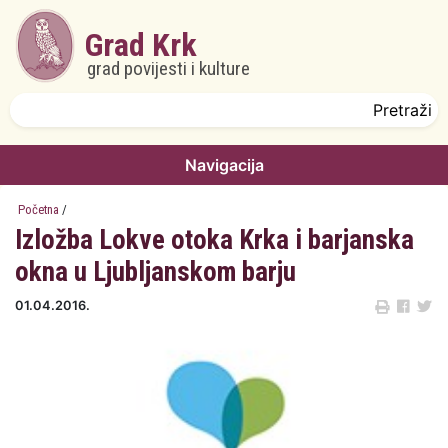
Skoči na glavni sadržaj
Grad Krk
grad povijesti i kulture
Obrazac pretrage
Pretraži
Navigacija
Početna
/
Izložba Lokve otoka Krka i barjanska
okna u Ljubljanskom barju
01.04.2016.