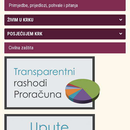
Primjedbe, prijedlozi, pohvale i pitanja
ŽIVIM U KRKU
Kolegij gradonačelnika
POSJEĆUJEM KRK
Gradsko vijeće
Plan Grada Krka
Civilna zaštita
Odluke Grada Krka (Službene novine PGŽ)
Krk 360° VR panorama
Kalendar događanja
Krk uživo
Kultura
Fotogalerije
Obrazovanje
Kalendar događanja
Zdravlje
Turistička zajednica Grada Krka
Komunalne usluge
Turistička zajednica otoka Krka
Civilni sektor (arhiva udruga)
Priča o Krku