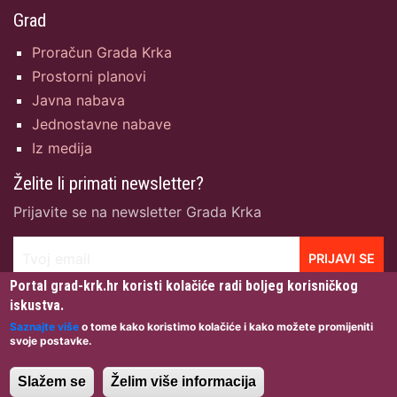
Grad
Proračun Grada Krka
Prostorni planovi
Javna nabava
Jednostavne nabave
Iz medija
Želite li primati newsletter?
Prijavite se na newsletter Grada Krka
Tvoj email
PRIJAVI SE
Portal grad-krk.hr koristi kolačiće radi boljeg korisničkog
iskustva.
Saznajte više
o tome kako koristimo kolačiće i kako možete promijeniti
svoje postavke.
Grad Krk © 2026 · Sva prava pridržana · Dizajn:
Igor
Gržetić
· Izrada & Hosting:
NetCom d.o.o.
·
Uvjeti
Slažem se
Želim više informacija
korištenja
·
Zaštita privatnosti
·
Pristupačnost