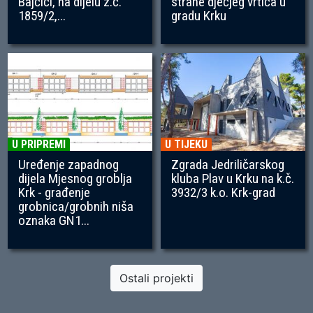
Bajčići, na dijelu z.č.
strane dječjeg vrtića u
1859/2,...
gradu Krku
U PRIPREMI
U TIJEKU
Uređenje zapadnog
Zgrada Jedriličarskog
dijela Mjesnog groblja
kluba Plav u Krku na k.č.
Krk - građenje
3932/3 k.o. Krk-grad
grobnica/grobnih niša
oznaka GN1...
Ostali projekti