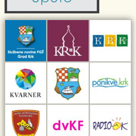
Sport i rekreacija
Kulturno nasljeđe otoka Krka
Kulturno-turistička ruta Putovima Frankopana
Dar iz Krka
Interpretacijski centar pomorske baštine