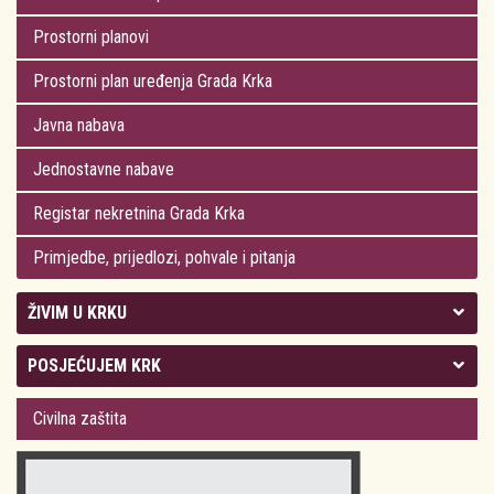
Prostorni planovi
Prostorni plan uređenja Grada Krka
Javna nabava
Jednostavne nabave
Registar nekretnina Grada Krka
Primjedbe, prijedlozi, pohvale i pitanja
ŽIVIM U KRKU
Kolegij gradonačelnika
POSJEĆUJEM KRK
Gradsko vijeće
Plan Grada Krka
Civilna zaštita
Odluke Grada Krka (Službene novine PGŽ)
Krk 360° VR panorama
Kalendar događanja