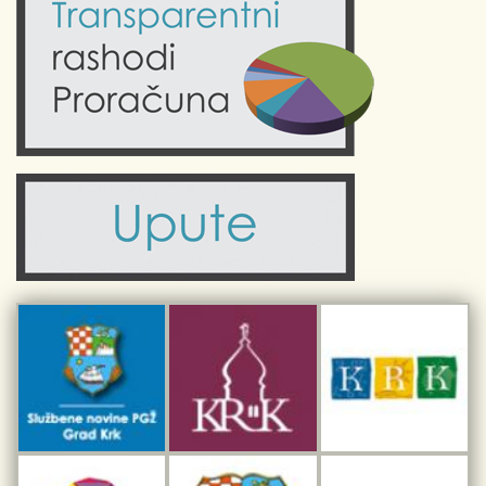
Krk uživo
Kultura
Fotogalerije
Obrazovanje
Kalendar događanja
Zdravlje
Turistička zajednica Grada Krka
Komunalne usluge
Turistička zajednica otoka Krka
Civilni sektor (arhiva udruga)
Priča o Krku
Sport i rekreacija
Kulturno nasljeđe otoka Krka
Kulturno-turistička ruta Putovima Frankopana
Dar iz Krka
Interpretacijski centar pomorske baštine