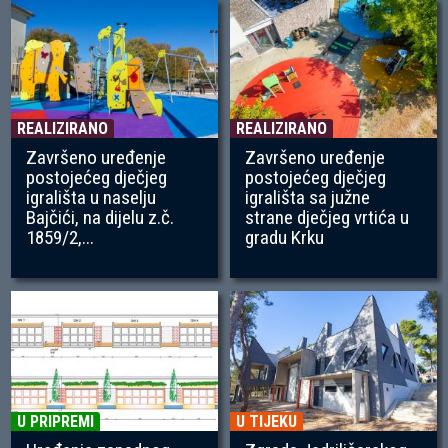
REALIZIRANO
REALIZIRANO
Završeno uređenje
Završeno uređenje
postojećeg dječjeg
postojećeg dječjeg
igrališta u naselju
igrališta sa južne
Bajčići, na dijelu z.č.
strane dječjeg vrtića u
1859/2,...
gradu Krku
U PRIPREMI
U TIJEKU