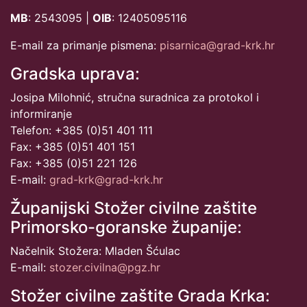
MB
: 2543095 |
OIB
: 12405095116
E-mail za primanje pismena:
pisarnica@grad-krk.hr
Gradska uprava:
Josipa Milohnić, stručna suradnica za protokol i
informiranje
Telefon: +385 (0)51 401 111
Fax: +385 (0)51 401 151
Fax: +385 (0)51 221 126
E-mail:
grad-krk@grad-krk.hr
Županijski Stožer civilne zaštite
Primorsko-goranske županije:
Načelnik Stožera: Mladen Šćulac
E-mail:
stozer.civilna@pgz.hr
Stožer civilne zaštite Grada Krka: