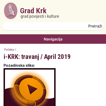
Skoči na glavni sadržaj
Grad Krk
grad povijesti i kulture
Obrazac pretrage
Pretraži
Navigacija
Početna
/
i-KRK: travanj / April 2019
Pozadinska slika: