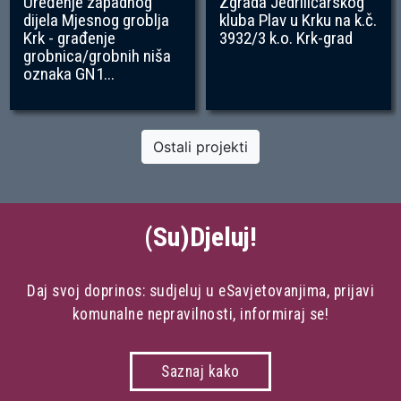
Uređenje zapadnog
Zgrada Jedriličarskog
dijela Mjesnog groblja
kluba Plav u Krku na k.č.
Krk - građenje
3932/3 k.o. Krk-grad
grobnica/grobnih niša
oznaka GN1...
Ostali projekti
(Su)Djeluj!
Daj svoj doprinos: sudjeluj u eSavjetovanjima, prijavi
komunalne nepravilnosti, informiraj se!
Saznaj kako