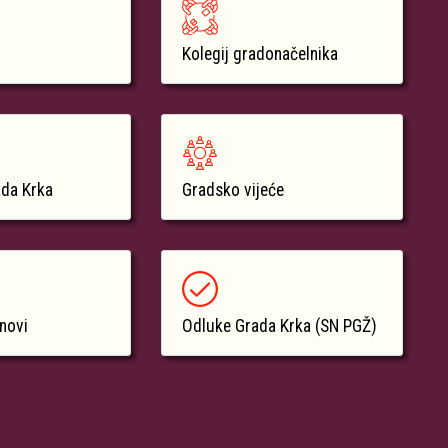
Kolegij gradonačelnika
ada Krka
Gradsko vijeće
anovi
Odluke Grada Krka (SN PGŽ)