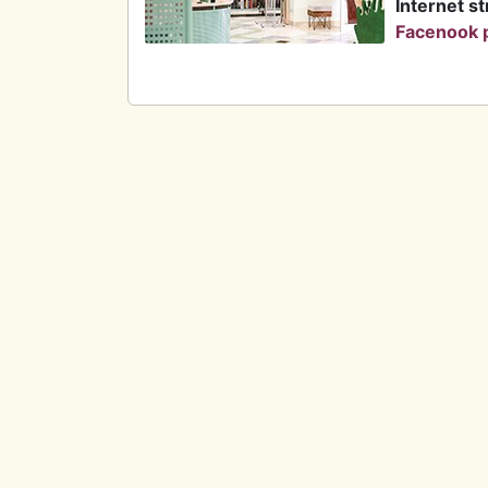
Internet st
Facenook p