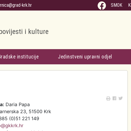
arnica@grad-krk.hr
SMOK
K
povijesti i kulture
Gradske institucije
Jedinstveni upravni odjel
a:
Daria Papa
arnerska 23, 51500 Krk
85 (0)51 221 149
o@gkkrk.hr