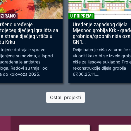
IZIRANO
U PRIPREMI
ršeno uređenje
Uređenje zapadnog dijela
tojećeg dječjeg igrališta sa
Mjesnog groblja Krk - građ
ne strane dječjeg vrtića u
grobnica/grobnih niša oz
du Krku
GN1...
ojeće dotrajale sprave
Dvije baterije niša za urne će 
jenjene su novima, a ispod
ukloniti kako bi se izvele gro
 ugrađena je antistres
niše za ljesove sukladno Proj
oga. Radovi su trajali od
rekonstrukcije dijela groblja
ja do kolovoza 2025.
67.00.25.11....
Ostali projekti