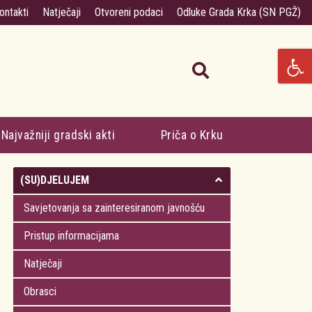
ontakti
Natječaji
Otvoreni podaci
Odluke Grada Krka (SN PGŽ)
Najvažniji gradski akti
Priča o Krku
(SU)DJELUJEM
Savjetovanja sa zainteresiranom javnošću
Pristup informacijama
Natječaji
Obrasci