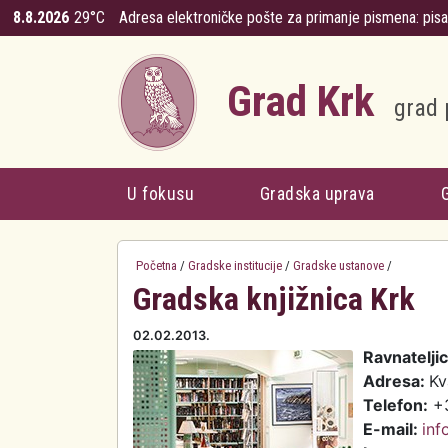
Skoči na glavni sadržaj
8.8.2026
29°C
Adresa elektroničke pošte za primanje pismena:
pis
Grad Krk
grad 
U fokusu
Gradska uprava
Početna
/
Gradske institucije
/
Gradske ustanove
/
Gradska knjižnica Krk
02.02.2013.
Ravnateljic
Adresa:
Kv
Telefon:
+3
E-mail:
inf