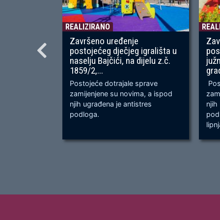
REALIZIRANO
REAL
Završeno uređenje
Zav
postojećeg dječjeg igrališta u
pos
naselju Bajčići, na dijelu z.č.
juž
1859/2,...
gra
Postojeće dotrajale sprave
Post
zamijenjene su novima, a ispod
zami
njih ugrađena je antistres
njih
podloga.
podl
lipn