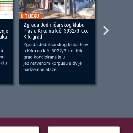
U TIJEKU
U TIJEKU
Zgrada Jedriličarskog kluba
Gradnja ner
enje
Plav u Krku na k.č. 3932/3 k.o.
OU, na predj
naka
Krk-grad
Prometnica će
Zgrada Jedriličarskog kluba Plav
prometnica u 
se
u Krku na k.č. 3932/3 k.o. Krk-
od k.č. 2209/
bne
grad koncipirana je u
odvijanju dv
ektu
jedinstvenom korpusu s dvije
dok su na kra
nadzemne etaže.