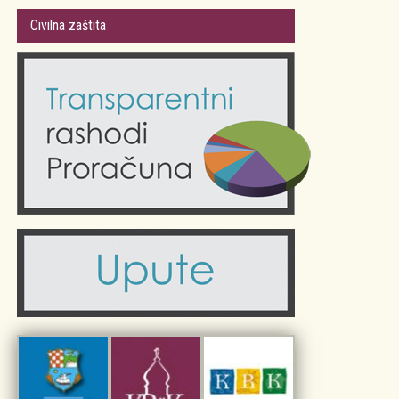
Gradsko vijeće
Plan Grada Krka
Civilna zaštita
Odluke Grada Krka (Službene novine PGŽ)
Krk 360° VR panorama
Kalendar događanja
Krk uživo
Kultura
Fotogalerije
Obrazovanje
Kalendar događanja
Zdravlje
Turistička zajednica Grada Krka
Komunalne usluge
Turistička zajednica otoka Krka
Civilni sektor (arhiva udruga)
Priča o Krku
Sport i rekreacija
Kulturno nasljeđe otoka Krka
Kulturno-turistička ruta Putovima Frankopana
Dar iz Krka