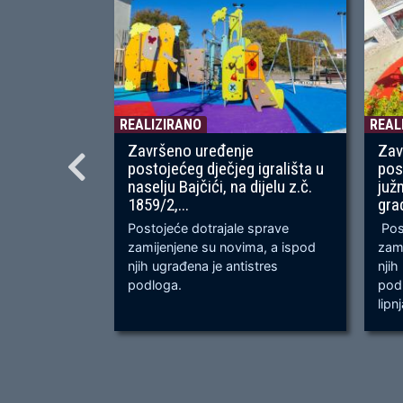
REALIZIRANO
REAL
Završeno uređenje
Zav
postojećeg dječjeg igrališta u
pos
naselju Bajčići, na dijelu z.č.
juž
1859/2,...
gra
Postojeće dotrajale sprave
Post
zamijenjene su novima, a ispod
zami
njih ugrađena je antistres
njih
podloga.
podl
lipn