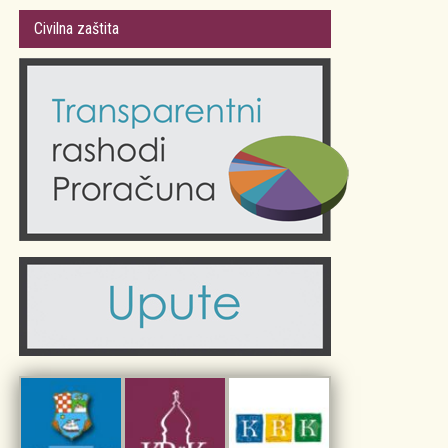
Gradsko vijeće
Plan Grada Krka
Civilna zaštita
Odluke Grada Krka (Službene novine PGŽ)
Krk 360° VR panorama
Kalendar događanja
Krk uživo
Kultura
Fotogalerije
Obrazovanje
Kalendar događanja
Zdravlje
Turistička zajednica Grada Krka
Komunalne usluge
Turistička zajednica otoka Krka
Civilni sektor (arhiva udruga)
Priča o Krku
Sport i rekreacija
Kulturno nasljeđe otoka Krka
Kulturno-turistička ruta Putovima Frankopana
Dar iz Krka