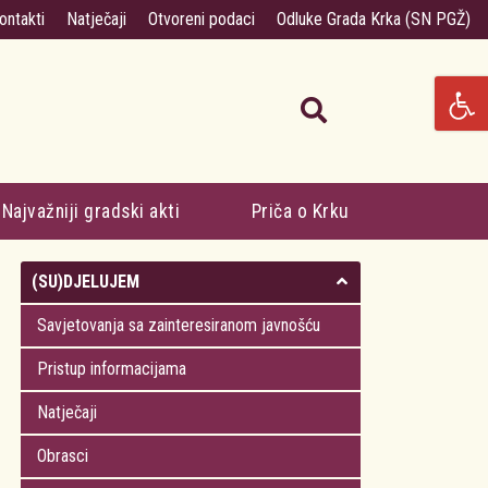
ontakti
Natječaji
Otvoreni podaci
Odluke Grada Krka (SN PGŽ)
Najvažniji gradski akti
Priča o Krku
(SU)DJELUJEM
Savjetovanja sa zainteresiranom javnošću
Pristup informacijama
Natječaji
Obrasci