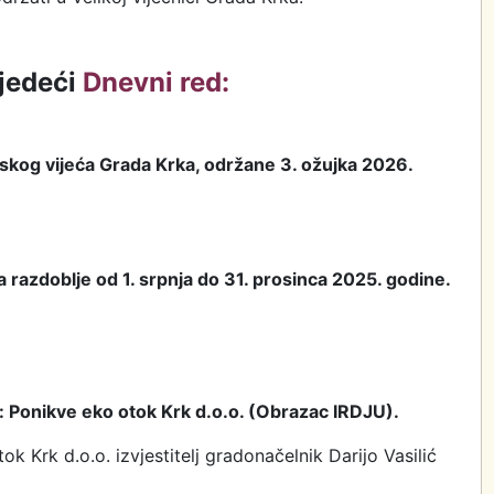
ljedeći
Dnevni red:
dskog vijeća Grada Krka, održane 3. ožujka 2026.
 razdoblje od 1. srpnja do 31. prosinca 2025. godine.
e: Ponikve eko otok Krk d.o.o. (Obrazac IRDJU).
ok Krk d.o.o. izvjestitelj gradonačelnik Darijo Vasilić