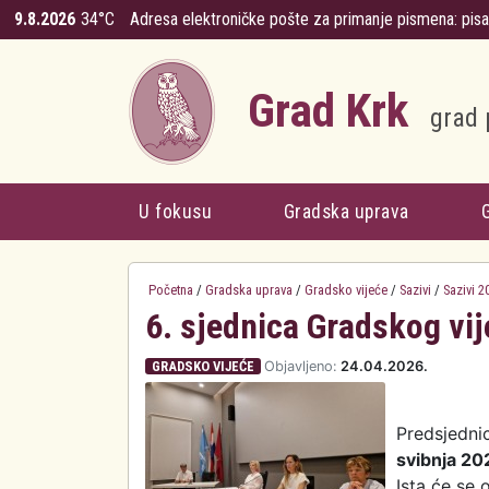
Skoči na glavni sadržaj
9.8.2026
34°C
Adresa elektroničke pošte za primanje pismena:
pis
Grad Krk
grad 
U fokusu
Gradska uprava
Početna
/
Gradska uprava
/
Gradsko vijeće
/
Sazivi
/
Sazivi 2
6. sjednica Gradskog vi
GRADSKO VIJEĆE
Objavljeno:
24.04.2026.
Predsjedni
svibnja 20
Ista će se 