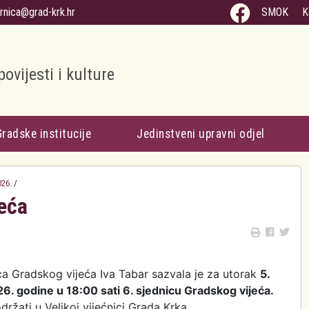
arnica@grad-krk.hr
SMOK
K
povijesti i kulture
Gradske institucije
Jedinstveni upravni odjel
026.
/
jeća
ca Gradskog vijeća Iva Tabar sazvala je za utorak
5.
26. godine u 18:00 sati 6. sjednicu Gradskog vijeća.
održati u Velikoj vijećnici Grada Krka.