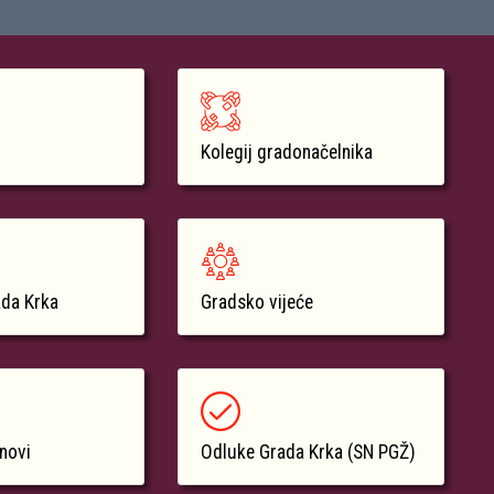
Kolegij gradonačelnika
ada Krka
Gradsko vijeće
anovi
Odluke Grada Krka (SN PGŽ)