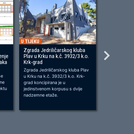
U TIJEKU
U TIJEKU
Zgrada Jedriličarskog kluba
Gradnja ner
enje
Plav u Krku na k.č. 3932/3 k.o.
OU, na predj
naka
Krk-grad
Prometnica će
Zgrada Jedriličarskog kluba Plav
prometnica u 
se
u Krku na k.č. 3932/3 k.o. Krk-
od k.č. 2209/
bne
grad koncipirana je u
odvijanju dv
ektu
jedinstvenom korpusu s dvije
dok su na kra
nadzemne etaže.