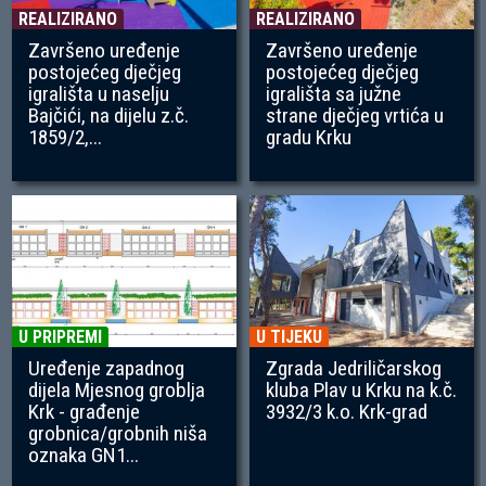
REALIZIRANO
REALIZIRANO
Završeno uređenje
Završeno uređenje
postojećeg dječjeg
postojećeg dječjeg
igrališta u naselju
igrališta sa južne
Bajčići, na dijelu z.č.
strane dječjeg vrtića u
1859/2,...
gradu Krku
U PRIPREMI
U TIJEKU
Uređenje zapadnog
Zgrada Jedriličarskog
dijela Mjesnog groblja
kluba Plav u Krku na k.č.
Krk - građenje
3932/3 k.o. Krk-grad
grobnica/grobnih niša
oznaka GN1...