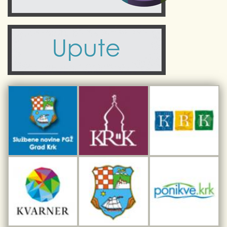
Zdravlje
Turistička zajednica Grada Krka
Komunalne usluge
Turistička zajednica otoka Krka
Civilni sektor (arhiva udruga)
Priča o Krku
Sport i rekreacija
Kulturno nasljeđe otoka Krka
Kulturno-turistička ruta Putovima Frankopana
Dar iz Krka
Interpretacijski centar pomorske baštine