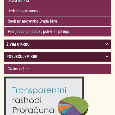
Javna nabava
Jednostavne nabave
Registar nekretnina Grada Krka
Primjedbe, prijedlozi, pohvale i pitanja
ŽIVIM U KRKU
Kolegij gradonačelnika
POSJEĆUJEM KRK
Gradsko vijeće
Plan Grada Krka
Civilna zaštita
Odluke Grada Krka (Službene novine PGŽ)
Krk 360° VR panorama
Kalendar događanja
Krk uživo
Kultura
Fotogalerije
Obrazovanje
Kalendar događanja