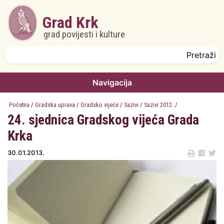
Skoči na glavni sadržaj
Grad Krk
grad povijesti i kulture
Obrazac pretrage
Pretraži
Navigacija
Početna
/
Gradska uprava
/
Gradsko vijeće
/
Sazivi
/
Sazivi 2012.
/
24. sjednica Gradskog vijeća Grada
Krka
30.01.2013.