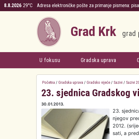
Skoči na glavni sadržaj
8.8.2026
29°C
Adresa elektroničke pošte za primanje pismena:
pis
Grad Krk
grad 
U fokusu
Gradska uprava
Početna
/
Gradska uprava
/
Gradsko vijeće
/
Sazivi
/
Sazivi 2
23. sjednica Gradskog v
30.01.2013.
23. sjedni
njegov pred
2012. (srij
sati, a pre