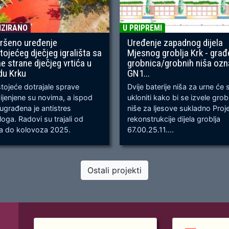
IZIRANO
U PRIPREMI
ršeno uređenje
Uređenje zapadnog dijela
tojećeg dječjeg igrališta sa
Mjesnog groblja Krk - građ
ne strane dječjeg vrtića u
grobnica/grobnih niša oz
du Krku
GN1...
ojeće dotrajale sprave
Dvije baterije niša za urne će 
jenjene su novima, a ispod
ukloniti kako bi se izvele gro
 ugrađena je antistres
niše za ljesove sukladno Proj
oga. Radovi su trajali od
rekonstrukcije dijela groblja
ja do kolovoza 2025.
67.00.25.11....
Ostali projekti