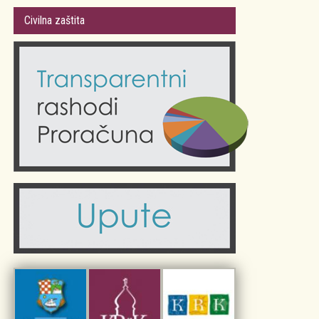
Gradsko vijeće
Plan Grada Krka
Civilna zaštita
Odluke Grada Krka (Službene novine PGŽ)
Krk 360° VR panorama
Kalendar događanja
Krk uživo
Kultura
Fotogalerije
Obrazovanje
Kalendar događanja
Zdravlje
Turistička zajednica Grada Krka
Komunalne usluge
Turistička zajednica otoka Krka
Civilni sektor (arhiva udruga)
Priča o Krku
Sport i rekreacija
Kulturno nasljeđe otoka Krka
Kulturno-turistička ruta Putovima Frankopana
Dar iz Krka