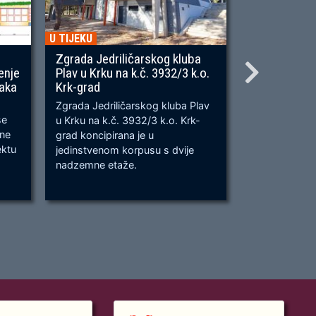
U TIJEKU
U TIJEKU
Zgrada Jedriličarskog kluba
Gradnja ner
enje
Plav u Krku na k.č. 3932/3 k.o.
OU, na predj
naka
Krk-grad
Prometnica će
Zgrada Jedriličarskog kluba Plav
prometnica u 
se
u Krku na k.č. 3932/3 k.o. Krk-
od k.č. 2209/
bne
grad koncipirana je u
odvijanju dv
ektu
jedinstvenom korpusu s dvije
dok su na kra
nadzemne etaže.