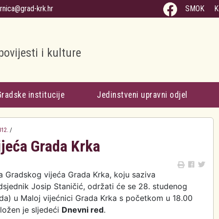
arnica@grad-krk.hr
SMOK
K
povijesti i kulture
Gradske institucije
Jedinstveni upravni odjel
012.
/
ijeća Grada Krka
ca Gradskog vijeća Grada Krka, koju saziva
sjednik Josip Staničić, održati će se 28. studenog
eda) u Maloj vijećnici Grada Krka s početkom u 18.00
dložen je sljedeći
Dnevni red
.