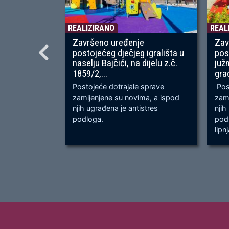
REALIZIRANO
REAL
Završeno uređenje
Zav
postojećeg dječjeg igrališta u
pos
naselju Bajčići, na dijelu z.č.
juž
1859/2,...
gra
Postojeće dotrajale sprave
Post
zamijenjene su novima, a ispod
zami
njih ugrađena je antistres
njih
podloga.
podl
lipn