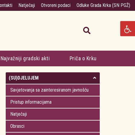
ontakti
Natječaji
Otvoreni podaci
Odluke Grada Krka (SN PGŽ)
Najvažniji gradski akti
Priča o Krku
(SU)DJELUJEM
Savjetovanja sa zainteresiranom javnošću
Pristup informacijama
Natječaji
Obrasci