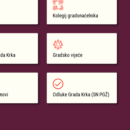
Kolegij gradonačelnika
ada Krka
Gradsko vijeće
anovi
Odluke Grada Krka (SN PGŽ)