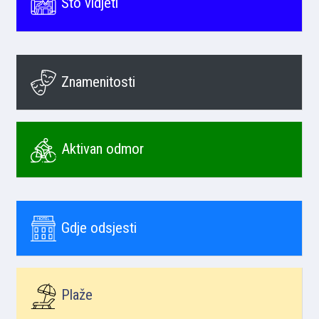
Što vidjeti
Znamenitosti
Aktivan odmor
Gdje odsjesti
Plaže