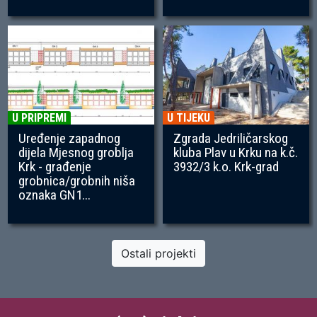
U PRIPREMI
U TIJEKU
Uređenje zapadnog
Zgrada Jedriličarskog
dijela Mjesnog groblja
kluba Plav u Krku na k.č.
Krk - građenje
3932/3 k.o. Krk-grad
grobnica/grobnih niša
oznaka GN1...
Ostali projekti