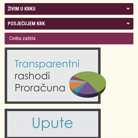
ŽIVIM U KRKU
Kolegij gradonačelnika
POSJEĆUJEM KRK
Gradsko vijeće
Plan Grada Krka
Civilna zaštita
Odluke Grada Krka (Službene novine PGŽ)
Krk 360° VR panorama
Kalendar događanja
Krk uživo
Kultura
Fotogalerije
Obrazovanje
Kalendar događanja
Zdravlje
Turistička zajednica Grada Krka
Komunalne usluge
Turistička zajednica otoka Krka
Civilni sektor (arhiva udruga)
Priča o Krku
Sport i rekreacija
Kulturno nasljeđe otoka Krka