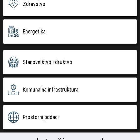
Zdravstvo
Energetika
Stanovništvo i društvo
Komunalna infrastruktura
Prostorni podaci