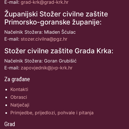
E-mail:
grad-krk@grad-krk.hr
Županijski Stožer civilne zaštite
Primorsko-goranske županije:
Načelnik Stožera: Mladen Šćulac
E-mail:
stozer.civilna@pgz.hr
Stožer civilne zaštite Grada Krka:
Načelnik Stožera: Goran Grubišić
E-mail:
zapovjednik@jvp-krk.hr
Za građane
Kontakti
Obrasci
Natječaji
Primjedbe, prijedlozi, pohvale i pitanja
Grad