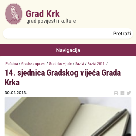
Skoči na glavni sadržaj
Grad Krk
grad povijesti i kulture
Obrazac pretrage
Pretraži
Navigacija
Početna
/
Gradska uprava
/
Gradsko vijeće
/
Sazivi
/
Sazivi 2011.
/
14. sjednica Gradskog vijeća Grada
Krka
30.01.2013.