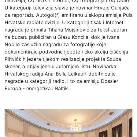
televizija, (2) tisak i Internet, (3) fotografija i (4) radio.
U kategoriji televizija slavio je novinar Hrvoje Gunjača
za reportažu Autogol(f) emitiranu u sklopu emisije Puls
Hrvatske radiotelevizije. U kategoriji tisak i Internet
nagradu je primila Tihana Mojsinović za tekst Jadran
na buzaru publiciran u Glasu Koncila, dok je Ivana
Nobilo zaslužila nagradu za fotografije koje
dokumentiraju podvodne ljepote i eko akciju čišćenja
Plitvičkih jezera tijekom realizacije projekta Scuba
skener, a objavljene u Jutarnjem listu. Novinarka
Hrvatskog radija Ana-Bella Leikauff dobitnica je
nagrade u kategoriji radio, i to za emisiju Dossier
Europa - energetika i Baltik.