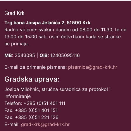
Grad Krk
Trg bana Josipa Jelačića 2, 51500 Krk
Radno vrijeme: svakim danom od 08:00 do 11:30, te od
13:00 do 15:00 sati, osim četvrtkom kada se stranke
ne primaju.
MB
: 2543095 |
OIB
: 12405095116
E-mail za primanje pismena:
pisarnica@grad-krk.hr
Gradska uprava:
Josipa Milohnić, stručna suradnica za protokol i
informiranje
Telefon: +385 (0)51 401 111
Fax: +385 (0)51 401 151
Fax: +385 (0)51 221 126
E-mail:
grad-krk@grad-krk.hr