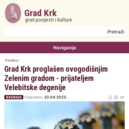
Skoči na glavni sadržaj
Grad Krk
grad povijesti i kulture
Obrazac pretrage
Pretraži
Navigacija
Početna
/
Grad Krk proglašen ovogodišnjim
Zelenim gradom - prijateljem
Velebitske degenije
NAGRADA
Objavljeno:
22.04.2023.