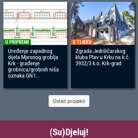
U PRIPREMI
U TIJEKU
Uređenje zapadnog
Zgrada Jedriličarskog
dijela Mjesnog groblja
kluba Plav u Krku na k.č.
Krk - građenje
3932/3 k.o. Krk-grad
grobnica/grobnih niša
oznaka GN1...
Ostali projekti
(Su)Djeluj!