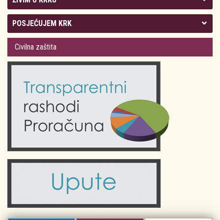
Kolegij gradonačelnika
POSJEĆUJEM KRK
Gradsko vijeće
Plan Grada Krka
Civilna zaštita
Odluke Grada Krka (Službene novine PGŽ)
Krk 360° VR panorama
Kalendar događanja
Krk uživo
Kultura
Fotogalerije
Obrazovanje
Kalendar događanja
Zdravlje
Turistička zajednica Grada Krka
Komunalne usluge
Turistička zajednica otoka Krka
Civilni sektor (arhiva udruga)
Priča o Krku
Sport i rekreacija
Kulturno nasljeđe otoka Krka
Kulturno-turistička ruta Putovima Frankopana