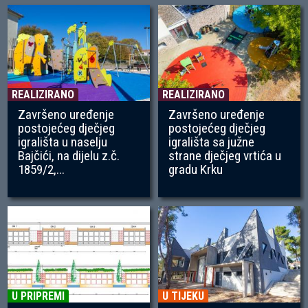
REALIZIRANO
REALIZIRANO
Završeno uređenje
Završeno uređenje
postojećeg dječjeg
postojećeg dječjeg
igrališta u naselju
igrališta sa južne
Bajčići, na dijelu z.č.
strane dječjeg vrtića u
1859/2,...
gradu Krku
U PRIPREMI
U TIJEKU