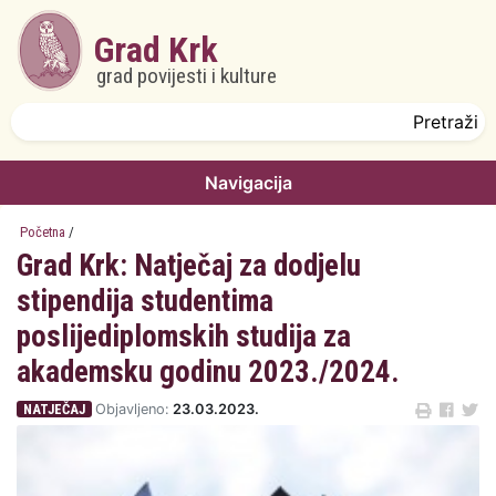
Skoči na glavni sadržaj
Grad Krk
grad povijesti i kulture
Obrazac pretrage
Pretraži
Navigacija
Početna
/
Grad Krk: Natječaj za dodjelu
stipendija studentima
poslijediplomskih studija za
akademsku godinu 2023./2024.
NATJEČAJ
Objavljeno:
23.03.2023.