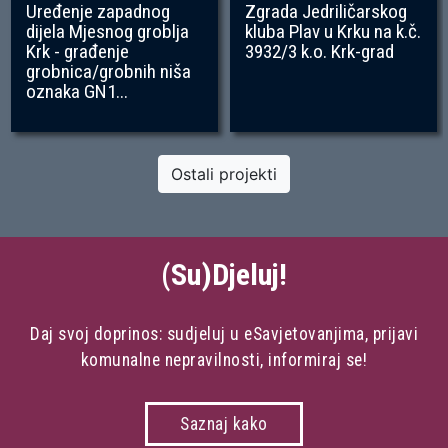
Uređenje zapadnog
Zgrada Jedriličarskog
dijela Mjesnog groblja
kluba Plav u Krku na k.č.
Krk - građenje
3932/3 k.o. Krk-grad
grobnica/grobnih niša
oznaka GN1...
Ostali projekti
(Su)Djeluj!
Daj svoj doprinos: sudjeluj u eSavjetovanjima, prijavi
komunalne nepravilnosti, informiraj se!
Saznaj kako