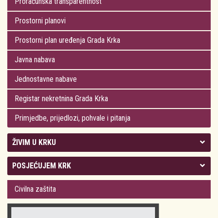
Proračunska transparentnost
Prostorni planovi
Prostorni plan uređenja Grada Krka
Javna nabava
Jednostavne nabave
Registar nekretnina Grada Krka
Primjedbe, prijedlozi, pohvale i pitanja
ŽIVIM U KRKU
Kolegij gradonačelnika
POSJEĆUJEM KRK
Gradsko vijeće
Plan Grada Krka
Civilna zaštita
Odluke Grada Krka (Službene novine PGŽ)
Krk 360° VR panorama