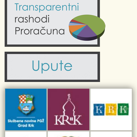
Kalendar događanja
Krk uživo
Kultura
Fotogalerije
Obrazovanje
Kalendar događanja
Zdravlje
Turistička zajednica Grada Krka
Komunalne usluge
Turistička zajednica otoka Krka
Civilni sektor (arhiva udruga)
Priča o Krku
Sport i rekreacija
Kulturno nasljeđe otoka Krka
Kulturno-turistička ruta Putovima Frankopana
Dar iz Krka
Interpretacijski centar pomorske baštine