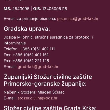
MB
: 2543095 |
OIB
: 12405095116
E-mail za primanje pismena:
pisarnica@grad-krk.hr
Gradska uprava:
Josipa Milohnić, stručna suradnica za protokol i
informiranje
Telefon: +385 (0)51 401 111
Fax: +385 (0)51 401 151
Fax: +385 (0)51 221 126
E-mail:
grad-krk@grad-krk.hr
Županijski Stožer civilne zaštite
Primorsko-goranske županije:
Načelnik Stožera: Mladen Šćulac
E-mail:
stozer.civilna@pgz.hr
Stožer civilne zaštite Grada Krka: