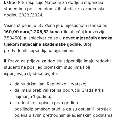
I.
Grad Krk raspisuje Natječaj za dodjelu stipendija
studentima poslijediplomskih studija za akademsku
godinu 2023./2024.
Visina stipendije utvrđena je u mjesečnom iznosu od
160,00 eura
/
1.205,52 kuna
(fiksni tečaj konverzije
7.53450), a isplaćivat će se u
devet mjesečnih obroka
tijekom natječajne akademske godine
. Broj
predviđenih stipendija je ograničen.
II.
Pravo na prijavu za dodjelu stipendija imaju redoviti
studenti na poslijediplomskim studijima koji
ispunjavaju sljedeće uvjete:
da su državljani Republike Hrvatske;
da imaju prebivalište na području Grada Krka
najmanje 1 godinu;
student koji upisuju prvu godinu
poslijediplomskog studija da su ostvarili prosjek
ocjena u svim prethodnim akademskim godinama