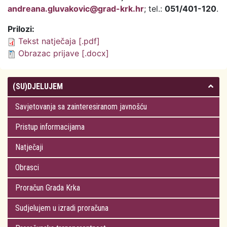
andreana.gluvakovic@grad-krk.hr
; tel.:
051/401-120
.
Prilozi:
Tekst natječaja [.pdf]
Obrazac prijave [.docx]
(SU)DJELUJEM
Savjetovanja sa zainteresiranom javnošću
Pristup informacijama
Natječaji
Obrasci
Proračun Grada Krka
Sudjelujem u izradi proračuna