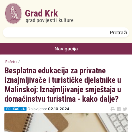
Skoči na glavni sadržaj
Grad Krk
grad povijesti i kulture
Obrazac pretrage
Pretraži
Navigacija
Početna
/
Besplatna edukacija za privatne
iznajmljivače i turističke djelatnike u
Malinskoj: Iznajmljivanje smještaja u
domaćinstvu turistima - kako dalje?
EDUKACIJA
Objavljeno:
02.10.2024.