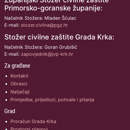
Primorsko-goranske županije:
Načelnik Stožera: Mladen Šćulac
E-mail:
stozer.civilna@pgz.hr
Stožer civilne zaštite Grada Krka:
Načelnik Stožera: Goran Grubišić
E-mail:
zapovjednik@jvp-krk.hr
Za građane
Kontakti
Obrasci
Natječaji
Primjedbe, prijedlozi, pohvale i pitanja
Grad
Proračun Grada Krka
Prostorni planovi