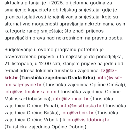
aktualna pitanja: je li 2025. prijelomna godina za
smanjenje kapaciteta obiteljskog smještaja; gdje je
granica isplativosti iznajmljivanja smještaja; koje su
alternativne mogućnosti upravljanja nekretninama osim
kategoriziranog smještaja; što znači prijenos
upravljačkih prava nad nekretninom na pravnu osobu.
Sudjelovanje u ovome programu potrebno je
pravovremeno prijaviti, i to najkasnije do ponedjeljka,
21. listopada, u 12.00 sati, slanjem prijave na jednu od
e-mail adresa lokalnih turističkih zajednica:
tz@tz-
krk.hr
(Turistička zajednica Grada Krka)
,
info@visit-
omisalj-njivice.hr
(Turistička zajednica Općine Omišalj),
info@visitmalinska.com
(Turistička zajednica Općine
Malinska-Dubašnica),
info@tzpunat.hr
(Turistička
zajednica Općine Punat),
info@visitbaska.hr
(Turistička
zajednica Općine Baška),
info@vrbnik.hr
(Turistička
zajednica Općine Vrbnik )ili
info@visitdobrinj.hr
(Turistička zajednica Općine Dobrinj).