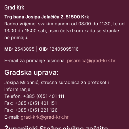
Grad Krk
Trg bana Josipa Jelačića 2, 51500 Krk
Radno vrijeme: svakim danom od 08:00 do 11:30, te od
13:00 do 15:00 sati, osim četvrtkom kada se stranke
ne primaju.
MB
: 2543095 |
OIB
: 12405095116
E-mail za primanje pismena:
pisarnica@grad-krk.hr
Gradska uprava:
Josipa Milohnić, stručna suradnica za protokol i
informiranje
Telefon: +385 (0)51 401 111
Fax: +385 (0)51 401 151
Fax: +385 (0)51 221 126
E-mail:
grad-krk@grad-krk.hr
Županijski Stožer civilne zaštite