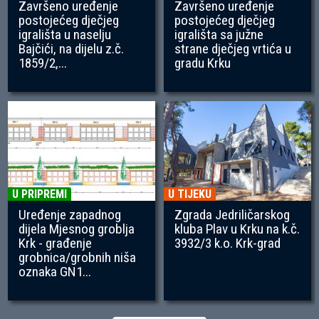
Završeno uređenje
Završeno uređenje
postojećeg dječjeg
postojećeg dječjeg
igrališta u naselju
igrališta sa južne
Bajčići, na dijelu z.č.
strane dječjeg vrtića u
1859/2,...
gradu Krku
U PRIPREMI
U TIJEKU
Uređenje zapadnog
Zgrada Jedriličarskog
dijela Mjesnog groblja
kluba Plav u Krku na k.č.
Krk - građenje
3932/3 k.o. Krk-grad
grobnica/grobnih niša
oznaka GN1...