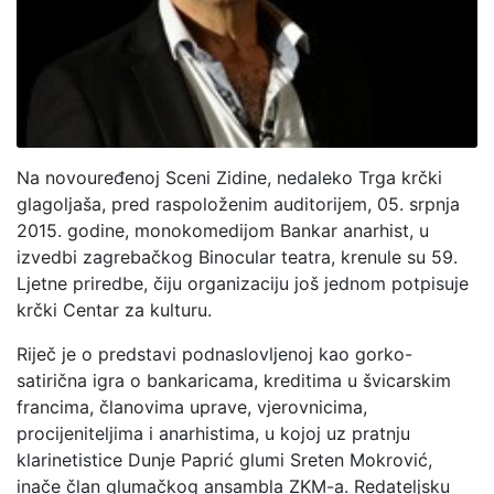
Na novouređenoj Sceni Zidine, nedaleko Trga krčki
glagoljaša, pred raspoloženim auditorijem, 05. srpnja
2015. godine, monokomedijom Bankar anarhist, u
izvedbi zagrebačkog Binocular teatra, krenule su 59.
Ljetne priredbe, čiju organizaciju još jednom potpisuje
krčki Centar za kulturu.
Riječ je o predstavi podnaslovljenoj kao gorko-
satirična igra o bankaricama, kreditima u švicarskim
francima, članovima uprave, vjerovnicima,
procijeniteljima i anarhistima, u kojoj uz pratnju
klarinetistice Dunje Paprić glumi Sreten Mokrović,
inače član glumačkog ansambla ZKM-a. Redateljsku