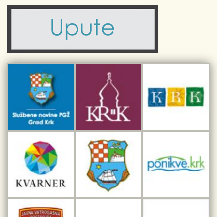
Komunalne usluge
Turistička zajednica otoka Krka
Civilni sektor (arhiva udruga)
Priča o Krku
Sport i rekreacija
Kulturno nasljeđe otoka Krka
Kulturno-turistička ruta Putovima Frankopana
Dar iz Krka
Interpretacijski centar pomorske baštine