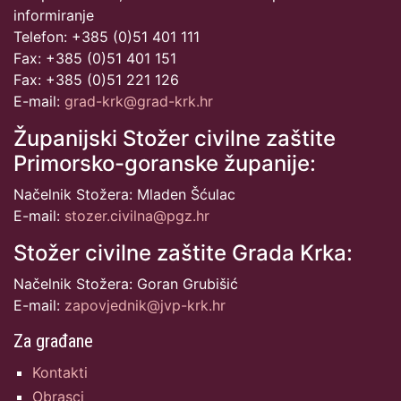
informiranje
Telefon: +385 (0)51 401 111
Fax: +385 (0)51 401 151
Fax: +385 (0)51 221 126
E-mail:
grad-krk@grad-krk.hr
Županijski Stožer civilne zaštite
Primorsko-goranske županije:
Načelnik Stožera: Mladen Šćulac
E-mail:
stozer.civilna@pgz.hr
Stožer civilne zaštite Grada Krka:
Načelnik Stožera: Goran Grubišić
E-mail:
zapovjednik@jvp-krk.hr
Za građane
Kontakti
Obrasci