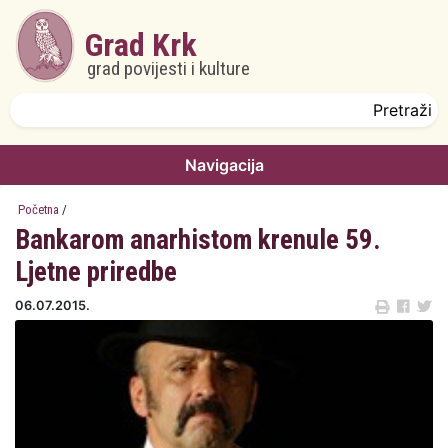
Skoči na glavni sadržaj
Grad Krk
grad povijesti i kulture
Obrazac pretrage
Pretraži
Navigacija
Početna
/
Bankarom anarhistom krenule 59.
Ljetne priredbe
06.07.2015.