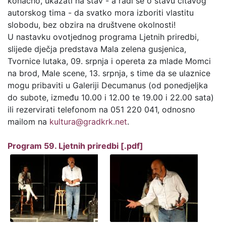
konačno, ukazati na stav - a radi se o stavu čitavog
autorskog tima - da svatko mora izboriti vlastitu
slobodu, bez obzira na društvene okolnosti!
U nastavku ovotjednog programa Ljetnih priredbi,
slijede dječja predstava Mala zelena gusjenica,
Tvornice lutaka, 09. srpnja i opereta za mlade Momci
na brod, Male scene, 13. srpnja, s time da se ulaznice
mogu pribaviti u Galeriji Decumanus (od ponedjeljka
do subote, između 10.00 i 12.00 te 19.00 i 22.00 sata)
ili rezervirati telefonom na 051 220 041, odnosno
mailom na
kultura@gradkrk.net
.
Program 59. Ljetnih priredbi [.pdf]