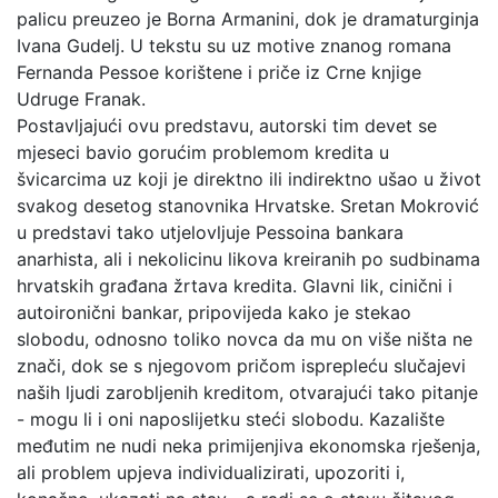
palicu preuzeo je Borna Armanini, dok je dramaturginja
Ivana Gudelj. U tekstu su uz motive znanog romana
Fernanda Pessoe korištene i priče iz Crne knjige
Udruge Franak.
Postavljajući ovu predstavu, autorski tim devet se
mjeseci bavio gorućim problemom kredita u
švicarcima uz koji je direktno ili indirektno ušao u život
svakog desetog stanovnika Hrvatske. Sretan Mokrović
u predstavi tako utjelovljuje Pessoina bankara
anarhista, ali i nekolicinu likova kreiranih po sudbinama
hrvatskih građana žrtava kredita. Glavni lik, cinični i
autoironični bankar, pripovijeda kako je stekao
slobodu, odnosno toliko novca da mu on više ništa ne
znači, dok se s njegovom pričom isprepleću slučajevi
naših ljudi zarobljenih kreditom, otvarajući tako pitanje
- mogu li i oni naposlijetku steći slobodu. Kazalište
međutim ne nudi neka primijenjiva ekonomska rješenja,
ali problem upjeva individualizirati, upozoriti i,