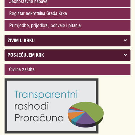
Jednostavne nabave
Registar nekretnina Grada Krka
Primjedbe, prijedlozi, pohvale i pitanja
ŽIVIM U KRKU
Kolegij gradonačelnika
POSJEĆUJEM KRK
Gradsko vijeće
Plan Grada Krka
Civilna zaštita
Odluke Grada Krka (Službene novine PGŽ)
Krk 360° VR panorama
Kalendar događanja
Krk uživo
Kultura
Fotogalerije
Obrazovanje
Kalendar događanja
Zdravlje
Turistička zajednica Grada Krka