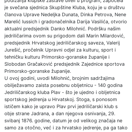
podizanja klupske zastave uveli u program, započela
je svečana sjednica Skupštine Kluba, koju je u društvu
članova Uprave Nedeljka Dunata, Dinka Petrova, Nene
Marelić Iussich i gradonačelnika Darija Vasilića, otvorio
aktualni predsjednik Danko Milohnić. Podršku našim
jedriličarima ovom su prigodom dali Marin Milardović,
predsjednik Hrvatskog jedriličarskog saveza, Valerij
Jurešić, pročelnik Upravni odjel za kulturu, sport i
tehničku kulturu Primorsko-goranske županije i
Slobodan Gračaković predsjednik Zajednice sportova
Primorsko-goranske županije.
U ovoj godini, uvodi Milohnić, brojnim sadržajima
obilježavamo zaista posebnu obljetnicu - 140 godina
Jedriličarskog kluba Plav - što je ujedno i obljetnica
sportskog jedrenja u Hrvatskoj. Stoga, s ponosom
ističem kako je upravo Plav prvi jedriličarski klub s
obje strane Jadrana, a dan njegova osnivanja, 29.
svibanj 1876. godine, datum je od velikog značaja ne
samo za otočno, već i za hrvatsko jedrenje, pa ga tako