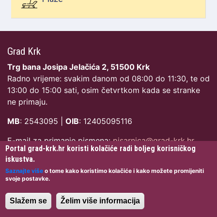
Grad Krk
Trg bana Josipa Jelačića 2, 51500 Krk
Radno vrijeme: svakim danom od 08:00 do 11:30, te od
13:00 do 15:00 sati, osim četvrtkom kada se stranke
ne primaju.
MB
: 2543095 |
OIB
: 12405095116
E-mail za primanje pismena:
pisarnica@grad-krk.hr
Portal grad-krk.hr koristi kolačiće radi boljeg korisničkog
Gradska uprava:
iskustva.
Saznajte više
o tome kako koristimo kolačiće i kako možete promijeniti
Josipa Milohnić, stručna suradnica za protokol i
svoje postavke.
informiranje
Telefon: +385 (0)51 401 111
Slažem se
Želim više informacija
Fax: +385 (0)51 401 151