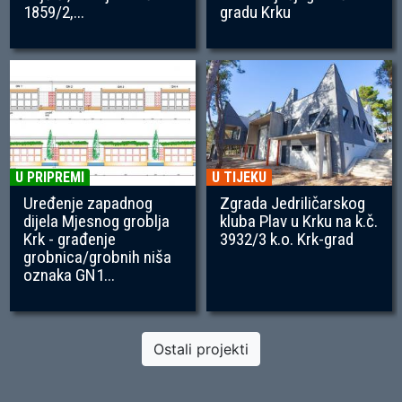
1859/2,...
gradu Krku
U PRIPREMI
U TIJEKU
Uređenje zapadnog
Zgrada Jedriličarskog
dijela Mjesnog groblja
kluba Plav u Krku na k.č.
Krk - građenje
3932/3 k.o. Krk-grad
grobnica/grobnih niša
oznaka GN1...
Ostali projekti