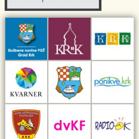
Sport i rekreacija
Kulturno nasljeđe otoka Krka
Kulturno-turistička ruta Putovima Frankopana
Dar iz Krka
Interpretacijski centar pomorske baštine