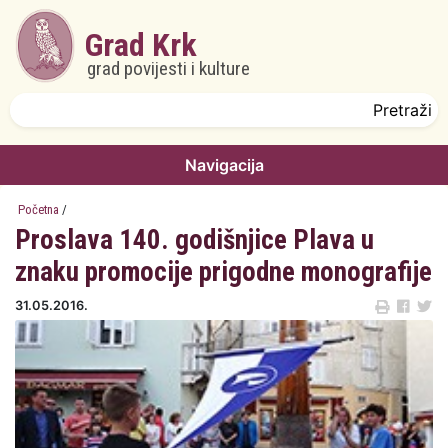
Skoči na glavni sadržaj
Grad Krk
grad povijesti i kulture
Obrazac pretrage
Pretraži
Navigacija
Početna
/
Proslava 140. godišnjice Plava u
znaku promocije prigodne monografije
31.05.2016.