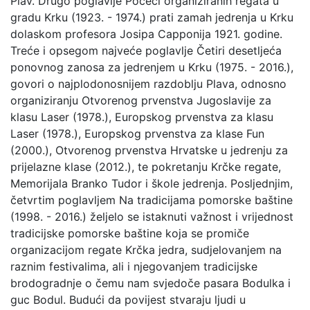
Plav. Drugo poglavlje Počeci organiziranih regata u
gradu Krku (1923. - 1974.) prati zamah jedrenja u Krku
dolaskom profesora Josipa Capponija 1921. godine.
Treće i opsegom najveće poglavlje Četiri desetljeća
ponovnog zanosa za jedrenjem u Krku (1975. - 2016.),
govori o najplodonosnijem razdoblju Plava, odnosno
organiziranju Otvorenog prvenstva Jugoslavije za
klasu Laser (1978.), Europskog prvenstva za klasu
Laser (1978.), Europskog prvenstva za klase Fun
(2000.), Otvorenog prvenstva Hrvatske u jedrenju za
prijelazne klase (2012.), te pokretanju Krčke regate,
Memorijala Branko Tudor i škole jedrenja. Posljednjim,
četvrtim poglavljem Na tradicijama pomorske baštine
(1998. - 2016.) željelo se istaknuti važnost i vrijednost
tradicijske pomorske baštine koja se promiče
organizacijom regate Krčka jedra, sudjelovanjem na
raznim festivalima, ali i njegovanjem tradicijske
brodogradnje o čemu nam svjedoče pasara Bodulka i
guc Bodul. Budući da povijest stvaraju ljudi u