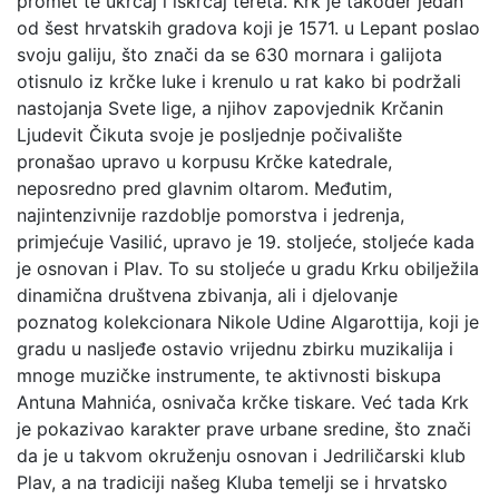
promet te ukrcaj i iskrcaj tereta. Krk je također jedan
od šest hrvatskih gradova koji je 1571. u Lepant poslao
svoju galiju, što znači da se 630 mornara i galijota
otisnulo iz krčke luke i krenulo u rat kako bi podržali
nastojanja Svete lige, a njihov zapovjednik Krčanin
Ljudevit Čikuta svoje je posljednje počivalište
pronašao upravo u korpusu Krčke katedrale,
neposredno pred glavnim oltarom. Međutim,
najintenzivnije razdoblje pomorstva i jedrenja,
primjećuje Vasilić, upravo je 19. stoljeće, stoljeće kada
je osnovan i Plav. To su stoljeće u gradu Krku obilježila
dinamična društvena zbivanja, ali i djelovanje
poznatog kolekcionara Nikole Udine Algarottija, koji je
gradu u nasljeđe ostavio vrijednu zbirku muzikalija i
mnoge muzičke instrumente, te aktivnosti biskupa
Antuna Mahnića, osnivača krčke tiskare. Već tada Krk
je pokazivao karakter prave urbane sredine, što znači
da je u takvom okruženju osnovan i Jedriličarski klub
Plav, a na tradiciji našeg Kluba temelji se i hrvatsko