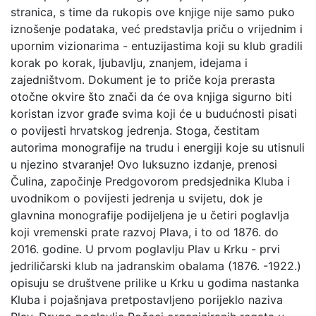
stranica, s time da rukopis ove knjige nije samo puko
iznošenje podataka, već predstavlja priču o vrijednim i
upornim vizionarima - entuzijastima koji su klub gradili
korak po korak, ljubavlju, znanjem, idejama i
zajedništvom. Dokument je to priče koja prerasta
otočne okvire što znači da će ova knjiga sigurno biti
koristan izvor građe svima koji će u budućnosti pisati
o povijesti hrvatskog jedrenja. Stoga, čestitam
autorima monografije na trudu i energiji koje su utisnuli
u njezino stvaranje! Ovo luksuzno izdanje, prenosi
Čulina, započinje Predgovorom predsjednika Kluba i
uvodnikom o povijesti jedrenja u svijetu, dok je
glavnina monografije podijeljena je u četiri poglavlja
koji vremenski prate razvoj Plava, i to od 1876. do
2016. godine. U prvom poglavlju Plav u Krku - prvi
jedriličarski klub na jadranskim obalama (1876. -1922.)
opisuju se društvene prilike u Krku u godima nastanka
Kluba i pojašnjava pretpostavljeno porijeklo naziva