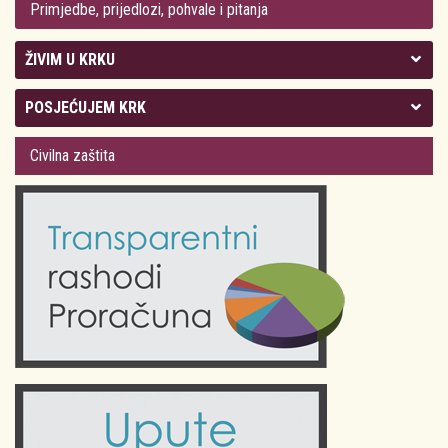
Primjedbe, prijedlozi, pohvale i pitanja
ŽIVIM U KRKU
Kolegij gradonačelnika
POSJEĆUJEM KRK
Gradsko vijeće
Plan Grada Krka
Civilna zaštita
Odluke Grada Krka (Službene novine PGŽ)
Krk 360° VR panorama
Kalendar događanja
Krk uživo
Kultura
Fotogalerije
Obrazovanje
Kalendar događanja
Zdravlje
Turistička zajednica Grada Krka
Komunalne usluge
Turistička zajednica otoka Krka
Civilni sektor (arhiva udruga)
Priča o Krku