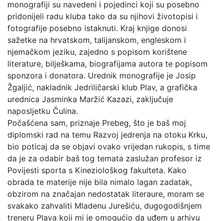
monografiji su navedeni i pojedinci koji su posebno
pridonijeli radu kluba tako da su njihovi životopisi i
fotografije posebno istaknuti. Kraj knjige donosi
sažetke na hrvatskom, talijanskom, engleskom i
njemačkom jeziku, zajedno s popisom korištene
literature, bilješkama, biografijama autora te popisom
sponzora i donatora. Urednik monografije je Josip
Žgaljić, nakladnik Jedriličarski klub Plav, a grafička
urednica Jasminka Maržić Kazazi, zaključuje
naposljetku Čulina.
Počašćena sam, priznaje Prebeg, što je baš moj
diplomski rad na temu Razvoj jedrenja na otoku Krku,
bio poticaj da se objavi ovako vrijedan rukopis, s time
da je za odabir baš tog temata zaslužan profesor iz
Povijesti sporta s Kineziološkog fakulteta. Kako
obrada te materije nije bila nimalo lagan zadatak,
obzirom na značajan nedostatak literaure, moram se
svakako zahvaliti Mladenu Jurešiću, dugogodišnjem
treneru Plava koji mi je omogućio da uđem u arhivu