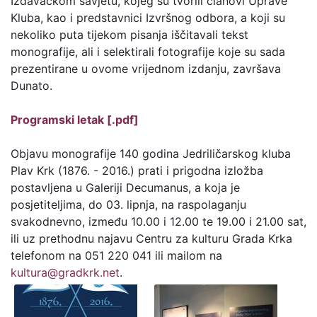
Izdavačkom savjetu, kojeg su tvorili članovi Uprave
Kluba, kao i predstavnici Izvršnog odbora, a koji su
nekoliko puta tijekom pisanja iščitavali tekst
monografije, ali i selektirali fotografije koje su sada
prezentirane u ovome vrijednom izdanju, završava
Dunato.
Programski letak [.pdf]
Objavu monografije 140 godina Jedriličarskog kluba
Plav Krk (1876. - 2016.) prati i prigodna izložba
postavljena u Galeriji Decumanus, a koja je
posjetiteljima, do 03. lipnja, na raspolaganju
svakodnevno, između 10.00 i 12.00 te 19.00 i 21.00 sat,
ili uz prethodnu najavu Centru za kulturu Grada Krka
telefonom na 051 220 041 ili mailom na
kultura@gradkrk.net
.