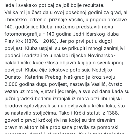
leđa i svakako poticaj za još bolje rezultate.
Velika mi je čast da u ovoj posebnoj godini za grad, ali
i hrvatsko jedrenje, priznaje Vasilić, u prigodi proslave
140. godišnjice Kluba, možemo predstaviti novu
fotomonografiju - 140 godina Jedriličarskog kluba
Plav Krk (1876. - 2016.). Jer po prvi put u dugoj
povijesti Kluba uspjeli su se prikupiti mnogi zanimljivi
podaci i sadržaji te u nakladi riječke Novinarsko-
nakladničke kuće Glosa objaviti knjiga o sveukupnoj
povijesti Kluba čije tekstove potpisuju Nedeljko
Dunato i Katarina Prebeg. Naš grad je kroz svoju
2.000 godina dugu povijest, nastavlja Vasilić, čvrsto
vezan uz more, vjetar i jedrenje, a sve od dana kada su
južni gradski bedemi izranjali iz mora brzi liburnijski
brodovi isplovljavali su i uplovljavali u krčku luku, što
se nastavilo stoljećima. Tako i Krčki statut iz 1388.
govori o prvoj krčkoj rivi na kojoj su tim drevnim
pravnim aktom bila propisana pravila za pomorski