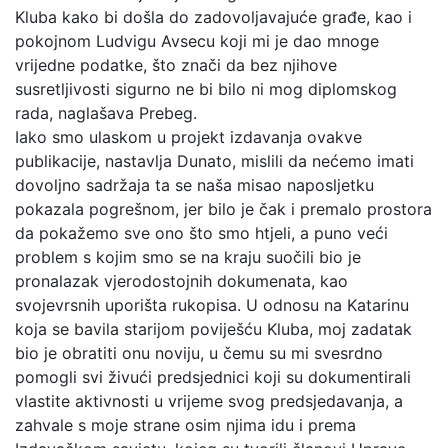
Kluba kako bi došla do zadovoljavajuće građe, kao i
pokojnom Ludvigu Avsecu koji mi je dao mnoge
vrijedne podatke, što znači da bez njihove
susretljivosti sigurno ne bi bilo ni mog diplomskog
rada, naglašava Prebeg.
Iako smo ulaskom u projekt izdavanja ovakve
publikacije, nastavlja Dunato, mislili da nećemo imati
dovoljno sadržaja ta se naša misao naposljetku
pokazala pogrešnom, jer bilo je čak i premalo prostora
da pokažemo sve ono što smo htjeli, a puno veći
problem s kojim smo se na kraju suočili bio je
pronalazak vjerodostojnih dokumenata, kao
svojevrsnih uporišta rukopisa. U odnosu na Katarinu
koja se bavila starijom poviješću Kluba, moj zadatak
bio je obratiti onu noviju, u čemu su mi svesrdno
pomogli svi živući predsjednici koji su dokumentirali
vlastite aktivnosti u vrijeme svog predsjedavanja, a
zahvale s moje strane osim njima idu i prema