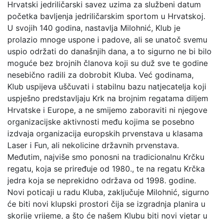
Hrvatski jedriličarski savez uzima za službeni datum
početka bavljenja jedriličarskim sportom u Hrvatskoj.
U svojih 140 godina, nastavlja Milohnić, Klub je
prolazio mnoge uspone i padove, ali se unatoč svemu
uspio održati do današnjih dana, a to sigurno ne bi bilo
moguće bez brojnih članova koji su duž sve te godine
nesebično radili za dobrobit Kluba. Već godinama,
Klub uspijeva uščuvati i stabilnu bazu natjecatelja koji
uspješno predstavljaju Krk na brojnim regatama diljem
Hrvatske i Europe, a ne smijemo zaboraviti ni njegove
organizacijske aktivnosti među kojima se posebno
izdvaja organizacija europskih prvenstava u klasama
Laser i Fun, ali nekolicine državnih prvenstava.
Međutim, najviše smo ponosni na tradicionalnu Krčku
regatu, koja se priređuje od 1980., te na regatu Krčka
jedra koja se neprekidno održava od 1998. godine.
Novi poticaji u radu Kluba, zaključuje Milohnić, sigurno
će biti novi klupski prostori čija se izgradnja planira u
skorije vrijeme, a što će našem Klubu biti novi vjetar u