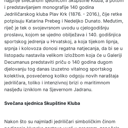
najprije svečanom sjednicom Skupštine Kluba, a potom
i predstavljanjem monografije 140 godina
Jedriličarskog kluba Plav Krk (1876. - 2016.), čije retke
potpisuju Katarina Prebeg i Nedeljko Dunato. Međutim,
riječ je tek o svojevrsnom uvodu u cjelogodišnju
proslavu, kojom se ujedno obilježava i 140. godišnjica
sportskog jedrenja u Hrvatskoj, a koja tijekom lipnja,
srpnja i kolovoza donosi regatna natjecanja, da bi se u
listopadu nastavila velikom izložbom koja će u Galeriji
Decumanus predstaviti priču o 140 godina dugom
djelovanju tog danas izuzetno vitalnog sportskog
kolektiva, posvećenog koliko odgoju novih naraštaja
jedriličara, toliko i intenzivnoj brizi o maritimnom
nasljeđu izniklom na Sjevernom Jadranu.
Svečana sjednica Skupštine Kluba
Nakon što su najmlađi jedriličari simboličkim činom