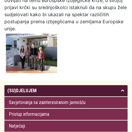
odvijati na temu eurospske izbjegličke krize, u svojoj
prijavi krčki su srednjoškolci istaknuli da na skupu žele
sudjelovati kako bi ukazali na spektar različitih
postupanja prema izbjeglicama u zemljama Europske
unije.
(SU)DJELUJEM
Savjetovanja sa zainteresiranom javnošću
Pristup informacijama
Natječaji