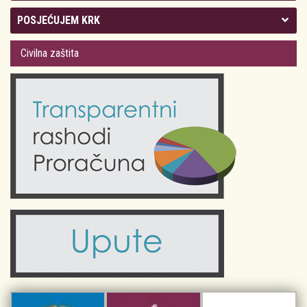
Kolegij gradonačelnika
POSJEĆUJEM KRK
Gradsko vijeće
Plan Grada Krka
Civilna zaštita
Odluke Grada Krka (Službene novine PGŽ)
Krk 360° VR panorama
Kalendar događanja
Krk uživo
Kultura
Fotogalerije
Obrazovanje
Kalendar događanja
Zdravlje
Turistička zajednica Grada Krka
Komunalne usluge
Turistička zajednica otoka Krka
Civilni sektor (arhiva udruga)
Priča o Krku
Sport i rekreacija
Kulturno nasljeđe otoka Krka
Kulturno-turistička ruta Putovima Frankopana