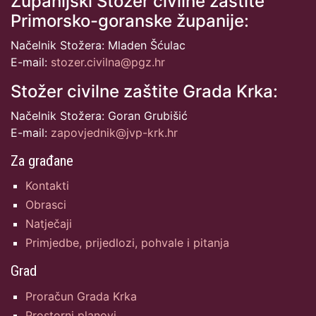
Županijski Stožer civilne zaštite
Primorsko-goranske županije:
Načelnik Stožera: Mladen Šćulac
E-mail:
stozer.civilna@pgz.hr
Stožer civilne zaštite Grada Krka:
Načelnik Stožera: Goran Grubišić
E-mail:
zapovjednik@jvp-krk.hr
Za građane
Kontakti
Obrasci
Natječaji
Primjedbe, prijedlozi, pohvale i pitanja
Grad
Proračun Grada Krka
Prostorni planovi