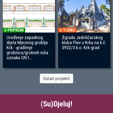
U PRIPREMI
U TIJEKU
Uređenje zapadnog
Zgrada Jedriličarskog
dijela Mjesnog groblja
kluba Plav u Krku na k.č.
Krk - građenje
3932/3 k.o. Krk-grad
grobnica/grobnih niša
oznaka GN1...
Ostali projekti
(Su)Djeluj!