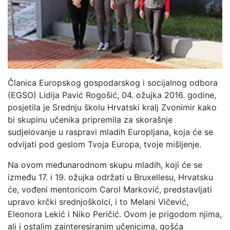
Članica Europskog gospodarskog i socijalnog odbora
(EGSO) Lidija Pavić Rogošić, 04. ožujka 2016. godine,
posjetila je Srednju školu Hrvatski kralj Zvonimir kako
bi skupinu učenika pripremila za skorašnje
sudjelovanje u raspravi mladih Europljana, koja će se
odvijati pod geslom Tvoja Europa, tvoje mišljenje.
Na ovom međunarodnom skupu mladih, koji će se
između 17. i 19. ožujka održati u Bruxellesu, Hrvatsku
će, vođeni mentoricom Carol Marković, predstavljati
upravo krčki srednjoškolci, i to Melani Vičević,
Eleonora Lekić i Niko Peričić. Ovom je prigodom njima,
ali i ostalim zainteresiranim učenicima, gošća