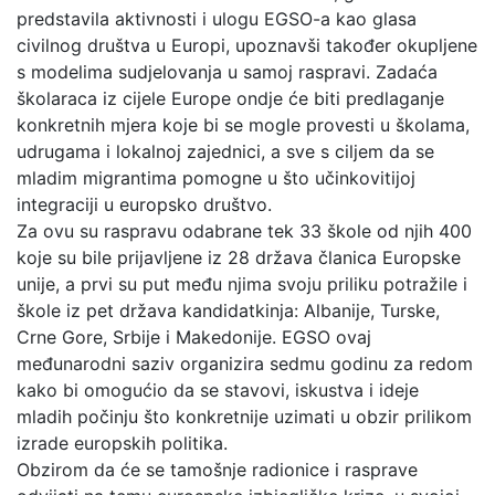
predstavila aktivnosti i ulogu EGSO-a kao glasa
civilnog društva u Europi, upoznavši također okupljene
s modelima sudjelovanja u samoj raspravi. Zadaća
školaraca iz cijele Europe ondje će biti predlaganje
konkretnih mjera koje bi se mogle provesti u školama,
udrugama i lokalnoj zajednici, a sve s ciljem da se
mladim migrantima pomogne u što učinkovitijoj
integraciji u europsko društvo.
Za ovu su raspravu odabrane tek 33 škole od njih 400
koje su bile prijavljene iz 28 država članica Europske
unije, a prvi su put među njima svoju priliku potražile i
škole iz pet država kandidatkinja: Albanije, Turske,
Crne Gore, Srbije i Makedonije. EGSO ovaj
međunarodni saziv organizira sedmu godinu za redom
kako bi omogućio da se stavovi, iskustva i ideje
mladih počinju što konkretnije uzimati u obzir prilikom
izrade europskih politika.
Obzirom da će se tamošnje radionice i rasprave