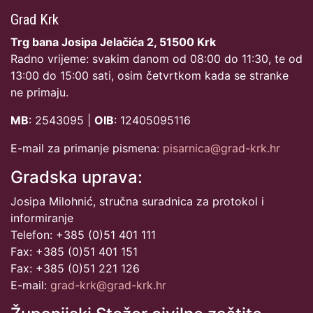
Grad Krk
Trg bana Josipa Jelačića 2, 51500 Krk
Radno vrijeme: svakim danom od 08:00 do 11:30, te od
13:00 do 15:00 sati, osim četvrtkom kada se stranke
ne primaju.
MB
: 2543095 |
OIB
: 12405095116
E-mail za primanje pismena:
pisarnica@grad-krk.hr
Gradska uprava:
Josipa Milohnić, stručna suradnica za protokol i
informiranje
Telefon: +385 (0)51 401 111
Fax: +385 (0)51 401 151
Fax: +385 (0)51 221 126
E-mail:
grad-krk@grad-krk.hr