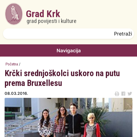
Skoči na glavni sadržaj
Grad Krk
grad povijesti i kulture
Obrazac pretrage
Pretraži
Navigacija
Početna
/
Krčki srednjoškolci uskoro na putu
prema Bruxellesu
08.03.2016.