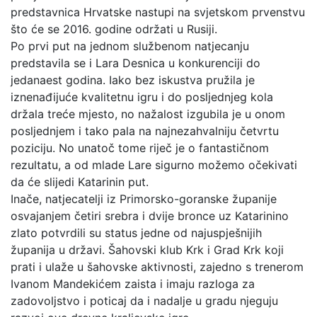
predstavnica Hrvatske nastupi na svjetskom prvenstvu
što će se 2016. godine održati u Rusiji.
Po prvi put na jednom službenom natjecanju
predstavila se i Lara Desnica u konkurenciji do
jedanaest godina. Iako bez iskustva pružila je
iznenađijuće kvalitetnu igru i do posljednjeg kola
držala treće mjesto, no nažalost izgubila je u onom
posljednjem i tako pala na najnezahvalniju četvrtu
poziciju. No unatoč tome riječ je o fantastičnom
rezultatu, a od mlade Lare sigurno možemo očekivati
da će slijedi Katarinin put.
Inače, natjecatelji iz Primorsko-goranske županije
osvajanjem četiri srebra i dvije bronce uz Katarinino
zlato potvrdili su status jedne od najuspješnijih
županija u državi. Šahovski klub Krk i Grad Krk koji
prati i ulaže u šahovske aktivnosti, zajedno s trenerom
Ivanom Mandekićem zaista i imaju razloga za
zadovoljstvo i poticaj da i nadalje u gradu njeguju