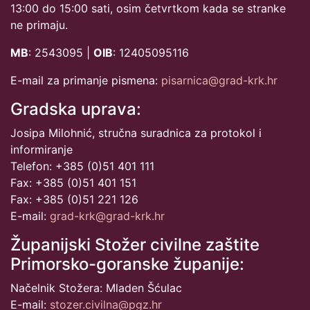
13:00 do 15:00 sati, osim četvrtkom kada se stranke
ne primaju.
MB
: 2543095 |
OIB
: 12405095116
E-mail za primanje pismena:
pisarnica@grad-krk.hr
Gradska uprava:
Josipa Milohnić, stručna suradnica za protokol i
informiranje
Telefon: +385 (0)51 401 111
Fax: +385 (0)51 401 151
Fax: +385 (0)51 221 126
E-mail:
grad-krk@grad-krk.hr
Županijski Stožer civilne zaštite
Primorsko-goranske županije:
Načelnik Stožera: Mladen Šćulac
E-mail:
stozer.civilna@pgz.hr