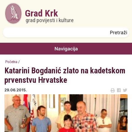
Skoči na glavni sadržaj
Grad Krk
grad povijesti i kulture
Obrazac pretrage
Pretraži
Navigacija
Početna
/
Katarini Bogdanić zlato na kadetskom
prvenstvu Hrvatske
29.06.2015.