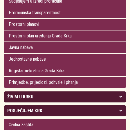
Sudjelujem u izradi proračuna
Proračunska transparentnost
Prostorni planovi
Prostorni plan uređenja Grada Krka
Javna nabava
Jednostavne nabave
Registar nekretnina Grada Krka
Primjedbe, prijedlozi, pohvale i pitanja
ŽIVIM U KRKU
Kolegij gradonačelnika
POSJEĆUJEM KRK
Gradsko vijeće
Plan Grada Krka
Civilna zaštita