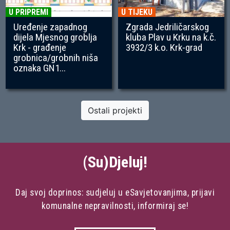
U PRIPREMI
U TIJEKU
Uređenje zapadnog
Zgrada Jedriličarskog
dijela Mjesnog groblja
kluba Plav u Krku na k.č.
Krk - građenje
3932/3 k.o. Krk-grad
grobnica/grobnih niša
oznaka GN1...
Ostali projekti
(Su)Djeluj!
Daj svoj doprinos: sudjeluj u eSavjetovanjima, prijavi
komunalne nepravilnosti, informiraj se!