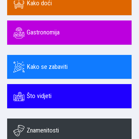
Kako doći
Gastronomija
Kako se zabaviti
Što vidjeti
Znamenitosti