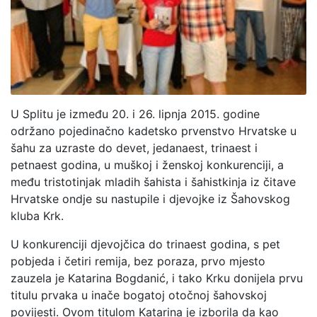
U Splitu je između 20. i 26. lipnja 2015. godine
održano pojedinačno kadetsko prvenstvo Hrvatske u
šahu za uzraste do devet, jedanaest, trinaest i
petnaest godina, u muškoj i ženskoj konkurenciji, a
među tristotinjak mladih šahista i šahistkinja iz čitave
Hrvatske ondje su nastupile i djevojke iz Šahovskog
kluba Krk.
U konkurenciji djevojčica do trinaest godina, s pet
pobjeda i četiri remija, bez poraza, prvo mjesto
zauzela je Katarina Bogdanić, i tako Krku donijela prvu
titulu prvaka u inače bogatoj otočnoj šahovskoj
povijesti. Ovom titulom Katarina je izborila da kao