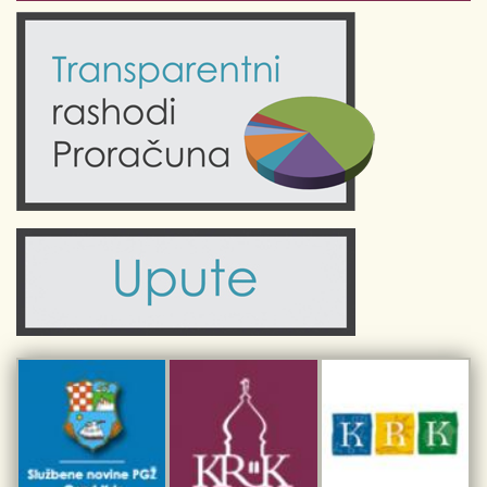
Odluke Grada Krka (Službene novine PGŽ)
Krk 360° VR panorama
Kalendar događanja
Krk uživo
Kultura
Fotogalerije
Obrazovanje
Kalendar događanja
Zdravlje
Turistička zajednica Grada Krka
Komunalne usluge
Turistička zajednica otoka Krka
Civilni sektor (arhiva udruga)
Priča o Krku
Sport i rekreacija
Kulturno nasljeđe otoka Krka
Kulturno-turistička ruta Putovima Frankopana
Dar iz Krka
Interpretacijski centar pomorske baštine