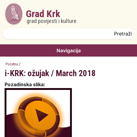
Skoči na glavni sadržaj
Grad Krk
grad povijesti i kulture
Obrazac pretrage
Pretraži
Navigacija
Početna
/
i-KRK: ožujak / March 2018
Pozadinska slika: