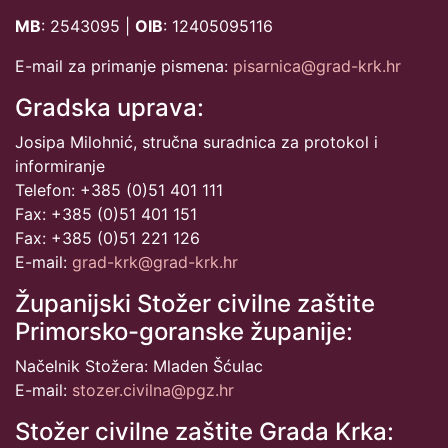
MB
: 2543095 |
OIB
: 12405095116
E-mail za primanje pismena:
pisarnica@grad-krk.hr
Gradska uprava:
Josipa Milohnić, stručna suradnica za protokol i
informiranje
Telefon: +385 (0)51 401 111
Fax: +385 (0)51 401 151
Fax: +385 (0)51 221 126
E-mail:
grad-krk@grad-krk.hr
Županijski Stožer civilne zaštite
Primorsko-goranske županije:
Načelnik Stožera: Mladen Šćulac
E-mail:
stozer.civilna@pgz.hr
Stožer civilne zaštite Grada Krka: