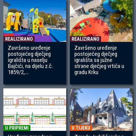
REALIZIRANO
REALIZIRANO
Završeno uređenje
Završeno uređenje
postojećeg dječjeg
postojećeg dječjeg
igrališta u naselju
igrališta sa južne
Bajčići, na dijelu z.č.
strane dječjeg vrtića u
1859/2,...
gradu Krku
U PRIPREMI
U TIJEKU