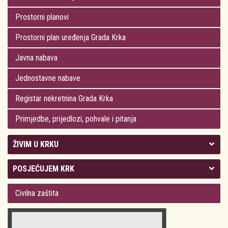
Prostorni planovi
Prostorni plan uređenja Grada Krka
Javna nabava
Jednostavne nabave
Registar nekretnina Grada Krka
Primjedbe, prijedlozi, pohvale i pitanja
ŽIVIM U KRKU
Kolegij gradonačelnika
POSJEĆUJEM KRK
Gradsko vijeće
Plan Grada Krka
Civilna zaštita
Odluke Grada Krka (Službene novine PGŽ)
Krk 360° VR panorama
Kalendar događanja