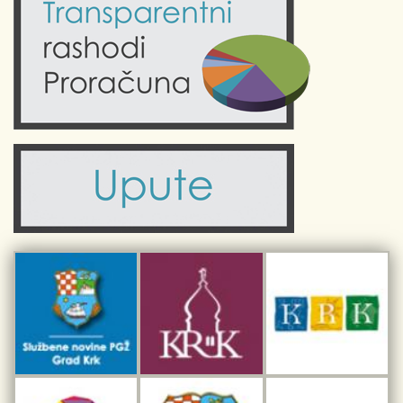
Krk uživo
Kultura
Fotogalerije
Obrazovanje
Kalendar događanja
Zdravlje
Turistička zajednica Grada Krka
Komunalne usluge
Turistička zajednica otoka Krka
Civilni sektor (arhiva udruga)
Priča o Krku
Sport i rekreacija
Kulturno nasljeđe otoka Krka
Kulturno-turistička ruta Putovima Frankopana
Dar iz Krka
Interpretacijski centar pomorske baštine