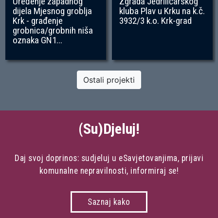
Uređenje zapadnog
Zgrada Jedriličarskog
dijela Mjesnog groblja
kluba Plav u Krku na k.č.
Krk - građenje
3932/3 k.o. Krk-grad
grobnica/grobnih niša
oznaka GN1...
Ostali projekti
(Su)Djeluj!
Daj svoj doprinos: sudjeluj u eSavjetovanjima, prijavi
komunalne nepravilnosti, informiraj se!
Saznaj kako