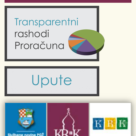
Odluke Grada Krka (Službene novine PGŽ)
Krk 360° VR panorama
Kalendar događanja
Krk uživo
Kultura
Fotogalerije
Obrazovanje
Kalendar događanja
Zdravlje
Turistička zajednica Grada Krka
Komunalne usluge
Turistička zajednica otoka Krka
Civilni sektor (arhiva udruga)
Priča o Krku
Sport i rekreacija
Kulturno nasljeđe otoka Krka
Kulturno-turistička ruta Putovima Frankopana
Dar iz Krka
Interpretacijski centar pomorske baštine