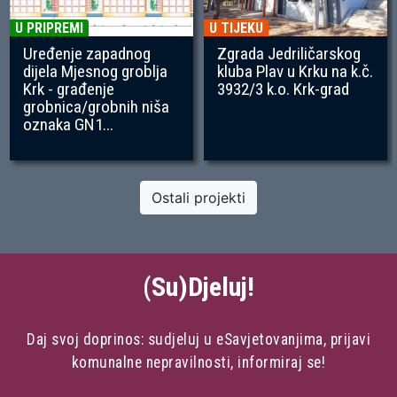
U PRIPREMI
U TIJEKU
Uređenje zapadnog
Zgrada Jedriličarskog
dijela Mjesnog groblja
kluba Plav u Krku na k.č.
Krk - građenje
3932/3 k.o. Krk-grad
grobnica/grobnih niša
oznaka GN1...
Ostali projekti
(Su)Djeluj!
Daj svoj doprinos: sudjeluj u eSavjetovanjima, prijavi
komunalne nepravilnosti, informiraj se!