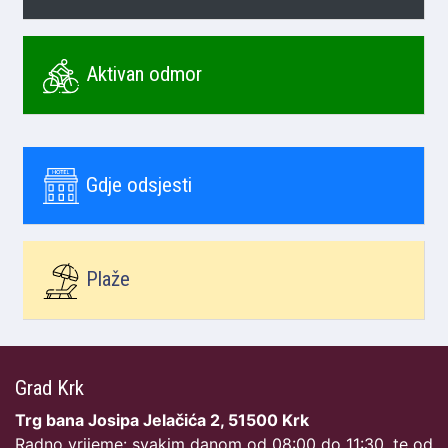
Aktivan odmor
Gdje odsjesti
Plaže
Grad Krk
Trg bana Josipa Jelačića 2, 51500 Krk
Radno vrijeme: svakim danom od 08:00 do 11:30, te od