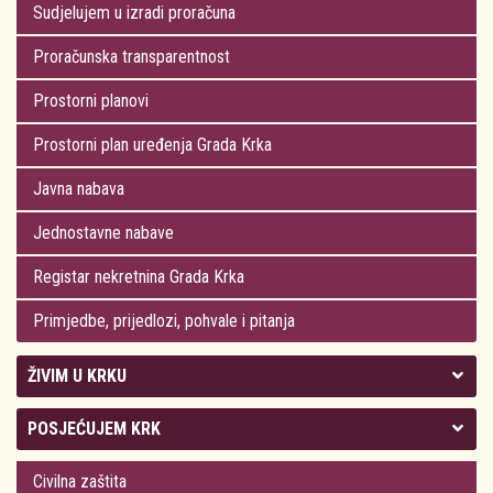
Sudjelujem u izradi proračuna
Proračunska transparentnost
Prostorni planovi
Prostorni plan uređenja Grada Krka
Javna nabava
Jednostavne nabave
Registar nekretnina Grada Krka
Primjedbe, prijedlozi, pohvale i pitanja
ŽIVIM U KRKU
Kolegij gradonačelnika
POSJEĆUJEM KRK
Gradsko vijeće
Plan Grada Krka
Civilna zaštita