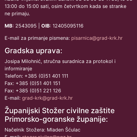
13:00 do 15:00 sati, osim četvrtkom kada se stranke
ne primaju.
MB
: 2543095 |
OIB
: 12405095116
E-mail za primanje pismena:
pisarnica@grad-krk.hr
Gradska uprava:
Josipa Milohnić, stručna suradnica za protokol i
informiranje
Telefon: +385 (0)51 401 111
Fax: +385 (0)51 401 151
Fax: +385 (0)51 221 126
E-mail:
grad-krk@grad-krk.hr
Županijski Stožer civilne zaštite
Primorsko-goranske županije:
Načelnik Stožera: Mladen Šćulac
E-mail:
stozer.civilna@pgz.hr