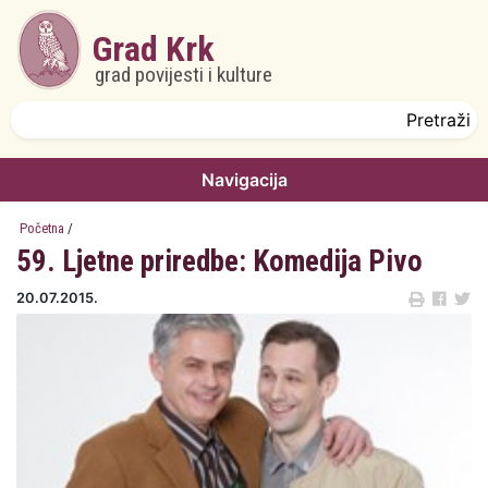
Skoči na glavni sadržaj
Grad Krk
grad povijesti i kulture
Obrazac pretrage
Pretraži
Navigacija
Početna
/
59. Ljetne priredbe: Komedija Pivo
20.07.2015.