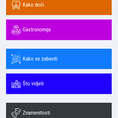
Kako doći
Gastronomija
Kako se zabaviti
Što vidjeti
Znamenitosti