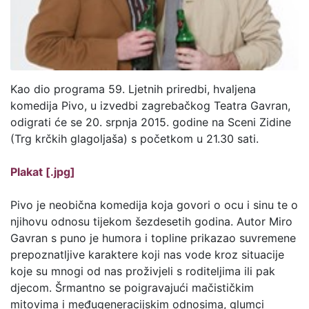
Kao dio programa 59. Ljetnih priredbi, hvaljena
komedija Pivo, u izvedbi zagrebačkog Teatra Gavran,
odigrati će se 20. srpnja 2015. godine na Sceni Zidine
(Trg krčkih glagoljaša) s početkom u 21.30 sati.
Plakat [.jpg]
Pivo je neobična komedija koja govori o ocu i sinu te o
njihovu odnosu tijekom šezdesetih godina. Autor Miro
Gavran s puno je humora i topline prikazao suvremene
prepoznatljive karaktere koji nas vode kroz situacije
koje su mnogi od nas proživjeli s roditeljima ili pak
djecom. Šrmantno se poigravajući mačističkim
mitovima i međugeneracijskim odnosima, glumci